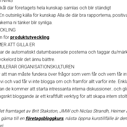
TNING
kål där företagets hela kunskap samlas och blir ständigt
n outsinlig källa för kunskap Alla de där bra rapporterna, positiv
kerna ni tänker blir synliga.
CKLING
n för
produktutveckling
.
R ATT GILLA ER
lar de automatiskt datumbaserade posterna och taggar du/mär
kelord blir det ännu bättre.
MULERAR ORGANISATIONSKULTUREN
 att man måste fundera över frågor som vem får och vem får in
vi och vad får vi inte blogga om och framför allt varför inte. Enkl
an de kommer att starta intressanta interna diskussioner…och g
gsrikt bloggande är ett kraftfullt verktyg för att skapa intern stolt
alet framtaget av Brit Stakston, JMW och Niclas Strandh, Heimer 
gärna till en
företagsbloggkurs
, nästa öppna kurstillfälle är den
ri.