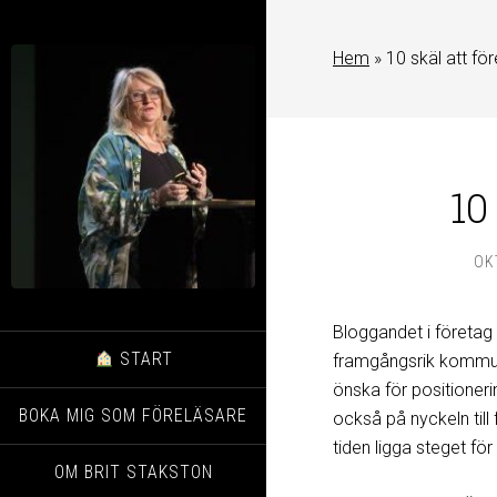
Hem
»
10 skäl att f
10
OK
Bloggandet i företag
START
framgångsrik kommuni
önska för positioneri
BOKA MIG SOM FÖRELÄSARE
också på nyckeln til
tiden ligga steget fö
OM BRIT STAKSTON