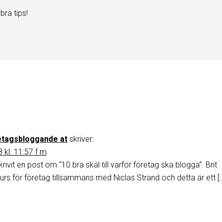
ra tips!
retagsbloggande at
skriver:
 kl. 11:57 f m
rivit en post om “10 bra skäl till varför företag ska blogga“. Brit
kurs för företag tillsammans med Niclas Strand och detta är ett [