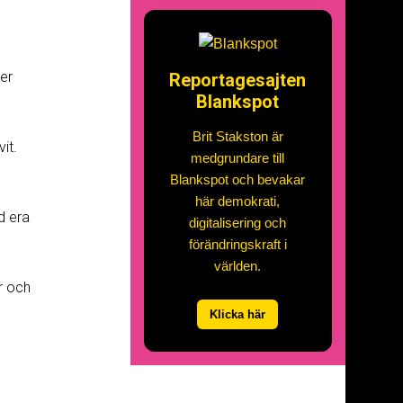
er
Reportagesajten
Blankspot
Brit Stakston är
it.
medgrundare till
Blankspot och bevakar
här demokrati,
d era
digitalisering och
förändringskraft i
världen.
r och
Klicka här