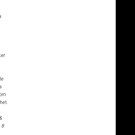
a
ker
te
a
löm
het.
&
 8