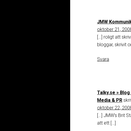
JMW Kommunika
oktober 21, 2008
[…] roligt att s
bloggar, skrivit 
Svara
Talky.se » Blog
Media & PR
skri
oktober 22, 2008
[…] JMW’s Brit S
att ett […]