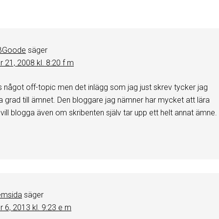
r
BGoode
säger
 21, 2008 kl. 8:20 f m
 något off-topic men det inlägg som jag just skrev tycker jag
a grad till ämnet. Den bloggare jag nämner har mycket att lära
ill blogga även om skribenten själv tar upp ett helt annat ämne.
hemsida
säger
 6, 2013 kl. 9:23 e m