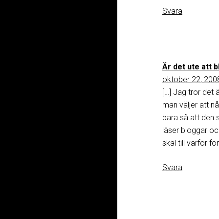
Svara
Är det ute att 
oktober 22, 2008
[…] Jag tror det 
man väljer att n
bara så att den s
läser bloggar oc
skäl till varför f
Svara