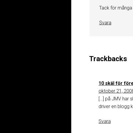
Tack för många b
Svara
Trackbacks
10 skäl för fö
oktober 21, 2008
[…] på JMV har sk
driver en blogg 
Svara