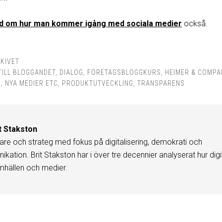
åd om hur man kommer igång med sociala medier
också.
KIVET
TILL BLOGGANDET
,
DIALOG
,
FÖRETAGSBLOGGKURS
,
HEIMER & COMPA
H
,
NYA MEDIER ETC
,
PRODUKTUTVECKLING
,
TRANSPARENS
t Stakston
are och strateg med fokus på digitalisering, demokrati och
kation. Brit Stakston har i över tre decennier analyserat hur digi
mhällen och medier.