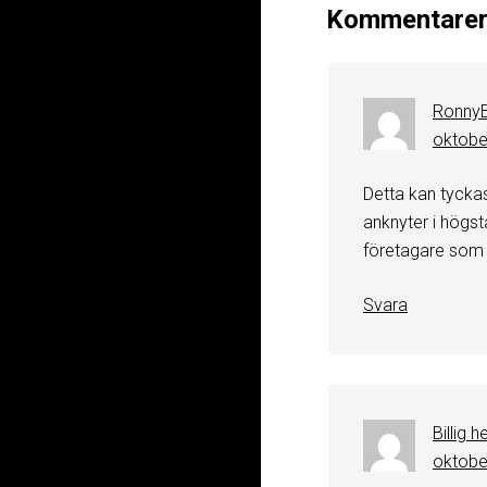
Kommentare
Ronny
oktober
Detta kan tyckas
anknyter i högst
företagare som v
Svara
Billig 
oktober