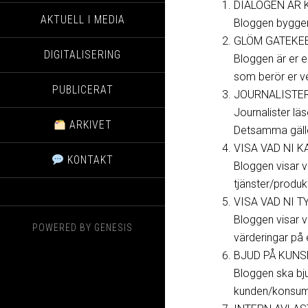
DIALOGEN ÄR
AKTUELL I MEDIA
Bloggen bygger 
GLÖM GATEKE
DIGITALISERING
Bloggen är er 
som berör er v
PUBLICERAT
JOURNALISTE
Journalister läs
ARKIVET
Detsamma gäller
VISA VAD NI K
KONTAKT
Bloggen visar 
tjänster/produk
VISA VAD NI T
Bloggen visar v
POWERED BY
GENESIS
värderingar på 
BJUD PÅ KUN
Bloggen ska bju
kunden/konsumen