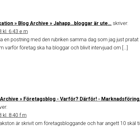
tion » Blog Archive » Jahapp…bloggar är ute…
skriver:
 kl. 6:43 e m
kriva en postning med den rubriken samma dag som jag just pratat
om varför företag ska ha bloggar och blivit intervjuad om […]
 Archive » Företagsblog - Varför? Därför! - Marknadsföring
ver:
 kl. 8:40 f m
takston är skrivit om företagsbloggande och har angett 10 skäl til