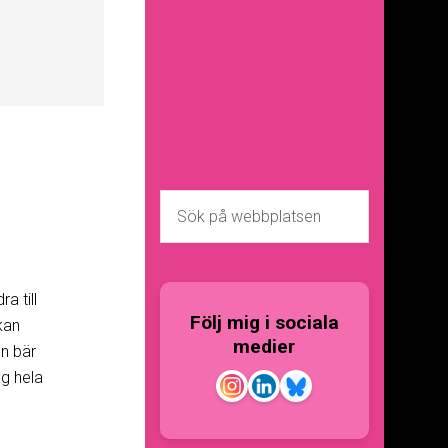
a till
Följ mig i sociala
kan
medier
en bär
g hela