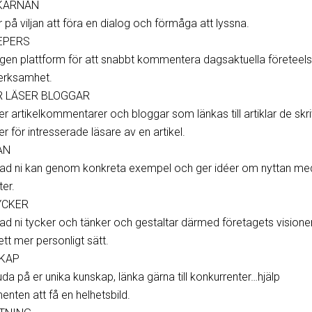
 KÄRNAN
på viljan att föra en dialog och förmåga att lyssna.
EPERS
egen plattform för att snabbt kommentera dagsaktuella företeels
erksamhet.
R LÄSER BLOGGAR
er artikelkommentarer och bloggar som länkas till artiklar de skriv
 för intresserade läsare av en artikel.
AN
vad ni kan genom konkreta exempel och ger idéer om nyttan me
ter.
YCKER
ad ni tycker och tänker och gestaltar därmed företagets visione
ett mer personligt sätt.
SKAP
da på er unika kunskap, länka gärna till konkurrenter…hjälp
ten att få en helhetsbild.