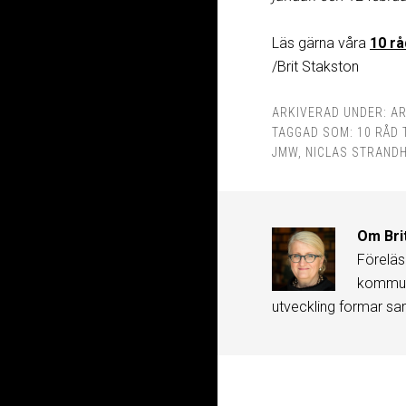
Läs gärna våra
10 r
/Brit Stakston
ARKIVERAD UNDER:
AR
TAGGAD SOM:
10 RÅD 
JMW
,
NICLAS STRAND
Om
Bri
Föreläs
kommuni
utveckling formar sa