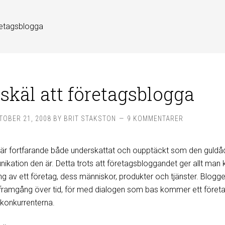
öretagsblogga
 skäl att företagsblogga
TOBER 21, 2008
BY
BRIT STAKSTON
9 KOMMENTARER
 är fortfarande både underskattat och oupptäckt som den guldådr
kation den är. Detta trots att företagsbloggandet ger allt man 
ng av ett företag, dess människor, produkter och tjänster. Blogg
l framgång över tid, för med dialogen som bas kommer ett företa
r konkurrenterna.