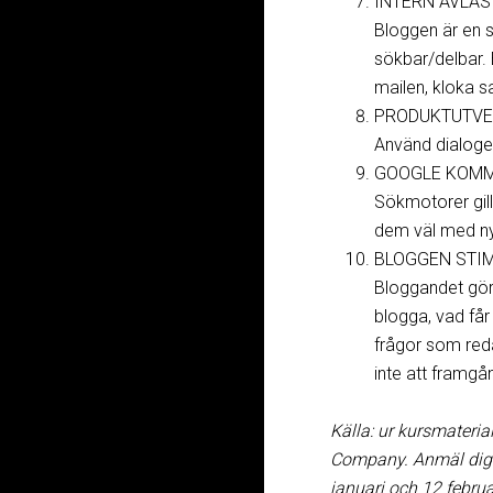
INTERN AVLAS
Bloggen är en s
sökbar/delbar. E
mailen, kloka sa
PRODUKTUTVE
Använd dialoge
GOOGLE KOMME
Sökmotorer gil
dem väl med nyc
BLOGGEN STI
Bloggandet gör
blogga, vad får 
frågor som red
inte att framgån
Källa: ur kursmateri
Company. Anmäl dig 
januari och 12 februa