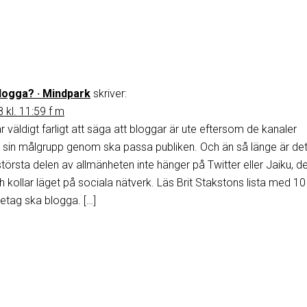
blogga? · Mindpark
skriver:
 kl. 11:59 f m
är väldigt farligt att säga att bloggar är ute eftersom de kanaler
å sin målgrupp genom ska passa publiken. Och än så länge är de
törsta delen av allmänheten inte hänger på Twitter eller Jaiku, d
h kollar läget på sociala nätverk. Läs Brit Stakstons lista med 10
öretag ska blogga. […]