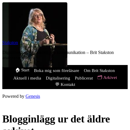
Stakston
Digitalisering, demokrati och kommunikation – Brit Stakston
analyserar vår tid.
🏠 Start
Boka mig som föreläsare
Om Brit Stakston
🗂️ Arkivet
Aktuell i media
Digitalisering
Publicerat
💬 Kontakt
Powered by
Genesis
Blogginlägg ur det äldre