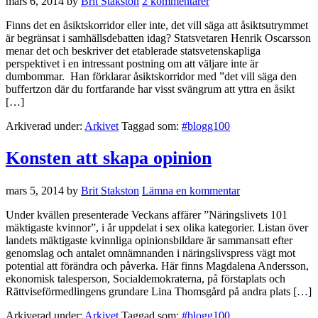
mars 6, 2014
by
Brit Stakston
2 kommentarer
Finns det en åsiktskorridor eller inte, det vill säga att åsiktsutrymmet
är begränsat i samhällsdebatten idag? Statsvetaren Henrik Oscarsson
menar det och beskriver det etablerade statsvetenskapliga
perspektivet i en intressant postning om att väljare inte är
dumbommar. Han förklarar åsiktskorridor med ”det vill säga den
buffertzon där du fortfarande har visst svängrum att yttra en åsikt
[…]
Arkiverad under:
Arkivet
Taggad som:
#blogg100
Konsten att skapa opinion
mars 5, 2014
by
Brit Stakston
Lämna en kommentar
Under kvällen presenterade Veckans affärer ”Näringslivets 101
mäktigaste kvinnor”, i år uppdelat i sex olika kategorier. Listan över
landets mäktigaste kvinnliga opinionsbildare är sammansatt efter
genomslag och antalet omnämnanden i näringslivspress vägt mot
potential att förändra och påverka. Här finns Magdalena Andersson,
ekonomisk talesperson, Socialdemokraterna, på förstaplats och
Rättviseförmedlingens grundare Lina Thomsgård på andra plats […]
Arkiverad under:
Arkivet
Taggad som:
#blogg100