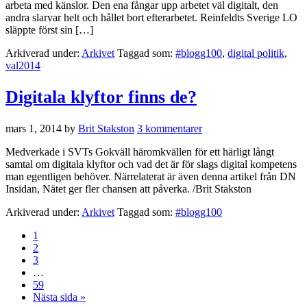
arbeta med känslor. Den ena fångar upp arbetet väl digitalt, den
andra slarvar helt och hållet bort efterarbetet. Reinfeldts Sverige LO
släppte först sin […]
Arkiverad under:
Arkivet
Taggad som:
#blogg100
,
digital politik
,
val2014
Digitala klyftor finns de?
mars 1, 2014
by
Brit Stakston
3 kommentarer
Medverkade i SVTs Gokväll häromkvällen för ett härligt långt
samtal om digitala klyftor och vad det är för slags digital kompetens
man egentligen behöver. Närrelaterat är även denna artikel från DN
Insidan, Nätet ger fler chansen att påverka. /Brit Stakston
Arkiverad under:
Arkivet
Taggad som:
#blogg100
1
2
3
…
59
Nästa sida »