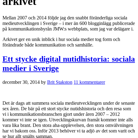
arkivet
Mellan 2007 och 2014 följde jag den snabbt föränderliga sociala
medieutvecklingen i Sverige – i mer än 600 blogginlägg publicerade
på kommunikationsbyrån JMW:s webbplats, som jag var delägare i.
Arkivet ger en unik inblick i hur sociala medier tog form och
förändrade både kommunikation och samhälle.
Ett stycke digital nutidhistoria: sociala
medier i Sverige
december 30, 2014
by
Brit Stakston
11 kommentarer
Det är dags att summera sociala medieutvecklingen under de senaste
sex åren. De bär på ett stort stycke nutidshistoria och den resa som
vi i kommunikationsbranschen gjort under åren 2007 – 2012
kommer vi inte se igen. Utvecklingskurvan framåt kommer inte alls
vara lika brant. Den stora aha-upplevelsen, den stora omvälvningen
har vi bakom oss. Inför 2013 behöver vi ta adjö av det som varit och
se hur allt smälts samman.