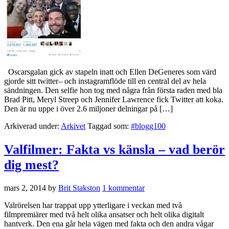
Oscarsgalan gick av stapeln inatt och Ellen DeGeneres som värd
gjorde sitt twitter– och instagramflöde till en central del av hela
sändningen. Den selfie hon tog med några från första raden med bla
Brad Pitt, Meryl Streep och Jennifer Lawrence fick Twitter att koka.
Den är nu uppe i över 2.6 miljoner delningar på […]
Arkiverad under:
Arkivet
Taggad som:
#blogg100
Valfilmer: Fakta vs känsla – vad berör
dig mest?
mars 2, 2014
by
Brit Stakston
1 kommentar
Valrörelsen har trappat upp ytterligare i veckan med två
filmpremiärer med två helt olika ansatser och helt olika digitalt
hantverk. Den ena går hela vägen med fakta och den andra vågar