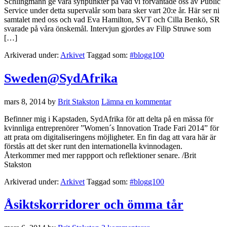
Schlingmann ge våra synpunkter på vad vi förväntade oss av Public
Service under detta supervalår som bara sker vart 20:e år. Här ser ni
samtalet med oss och vad Eva Hamilton, SVT och Cilla Benkö, SR
svarade på våra önskemål. Intervjun gjordes av Filip Struwe som
[…]
Arkiverad under:
Arkivet
Taggad som:
#blogg100
Sweden@SydAfrika
mars 8, 2014
by
Brit Stakston
Lämna en kommentar
Befinner mig i Kapstaden, SydAfrika för att delta på en mässa för
kvinnliga entreprenörer ”Women´s Innovation Trade Fari 2014” för
att prata om digitaliseringens möjligheter. En fin dag att vara här är
förstås att det sker runt den internationella kvinnodagen.
Återkommer med mer rappport och reflektioner senare. /Brit
Stakston
Arkiverad under:
Arkivet
Taggad som:
#blogg100
Åsiktskorridorer och ömma tår