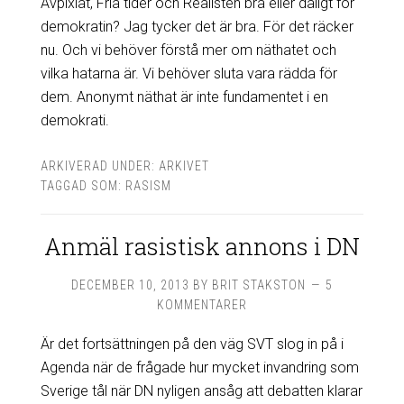
Avpixlat, Fria tider och Realisten bra eller dåligt för
demokratin? Jag tycker det är bra. För det räcker
nu. Och vi behöver förstå mer om näthatet och
vilka hatarna är. Vi behöver sluta vara rädda för
dem. Anonymt näthat är inte fundamentet i en
demokrati.
ARKIVERAD UNDER:
ARKIVET
TAGGAD SOM:
RASISM
Anmäl rasistisk annons i DN
DECEMBER 10, 2013
BY
BRIT STAKSTON
5
KOMMENTARER
Är det fortsättningen på den väg SVT slog in på i
Agenda när de frågade hur mycket invandring som
Sverige tål när DN nyligen ansåg att debatten klarar