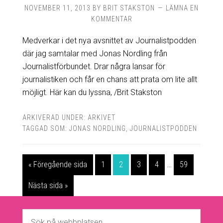
NOVEMBER 11, 2013
BY
BRIT STAKSTON
LÄMNA EN
KOMMENTAR
Medverkar i det nya avsnittet av Journalistpodden
där jag samtalar med Jonas Nordling från
Journalistförbundet. Drar några lansar för
journalistiken och får en chans att prata om lite allt
möjligt. Här kan du lyssna, /Brit Stakston
ARKIVERAD UNDER:
ARKIVET
TAGGAD SOM:
JONAS NORDLING
,
JOURNALISTPODDEN
« Föregående sida
1
2
3
4
…
59
Nästa sida »