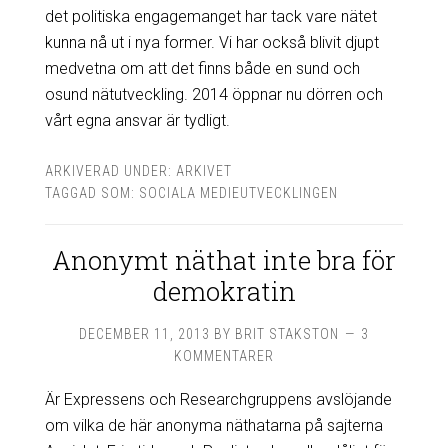
det politiska engagemanget har tack vare nätet
kunna nå ut i nya former. Vi har också blivit djupt
medvetna om att det finns både en sund och
osund nätutveckling. 2014 öppnar nu dörren och
vårt egna ansvar är tydligt.
ARKIVERAD UNDER:
ARKIVET
TAGGAD SOM:
SOCIALA MEDIEUTVECKLINGEN
Anonymt näthat inte bra för
demokratin
DECEMBER 11, 2013
BY
BRIT STAKSTON
3
KOMMENTARER
Är Expressens och Researchgruppens avslöjande
om vilka de här anonyma näthatarna på sajterna