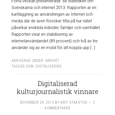
Förra veckan presenterade .se statistiken om
Svenskarna och internet 2013. Rapporten är en
kartläggning av användningen av Internet och
media där de även försöker titta på hur nätet
påverkar enskilda individer, familjer och samhället.
Rapporten visar en stabilisering av
internetanvändandet (89 procent) och två av tre
använder sig av en mobil för att koppla upp […]
ARKIVERAD UNDER:
ARKIVET
TAGGAD SOM:
DIGITALISERING
Digitaliserad
kulturjournalistik vinnare
NOVEMBER 24, 2013
BY
BRIT STAKSTON
2
KOMMENTARER