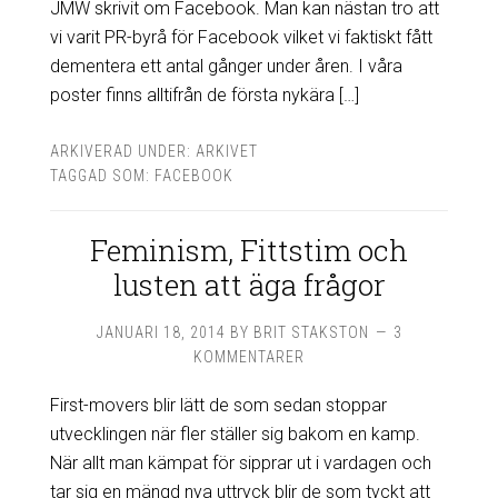
JMW skrivit om Facebook. Man kan nästan tro att
vi varit PR-byrå för Facebook vilket vi faktiskt fått
dementera ett antal gånger under åren. I våra
poster finns alltifrån de första nykära […]
ARKIVERAD UNDER:
ARKIVET
TAGGAD SOM:
FACEBOOK
Feminism, Fittstim och
lusten att äga frågor
JANUARI 18, 2014
BY
BRIT STAKSTON
3
KOMMENTARER
First-movers blir lätt de som sedan stoppar
utvecklingen när fler ställer sig bakom en kamp.
När allt man kämpat för sipprar ut i vardagen och
tar sig en mängd nya uttryck blir de som tyckt att