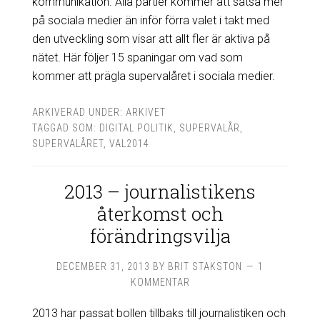
kommunikation. Alla partier kommer att satsa mer
på sociala medier än inför förra valet i takt med
den utveckling som visar att allt fler är aktiva på
nätet. Här följer 15 spaningar om vad som
kommer att prägla supervalåret i sociala medier.
ARKIVERAD UNDER:
ARKIVET
TAGGAD SOM:
DIGITAL POLITIK
,
SUPERVALÅR
,
SUPERVALÅRET
,
VAL2014
2013 – journalistikens
återkomst och
förändringsvilja
DECEMBER 31, 2013
BY
BRIT STAKSTON
1
KOMMENTAR
2013 har passat bollen tillbaks till journalistiken och