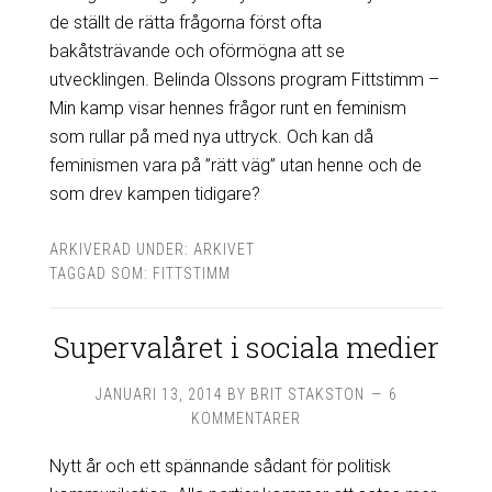
de ställt de rätta frågorna först ofta
bakåtsträvande och oförmögna att se
utvecklingen. Belinda Olssons program Fittstimm –
Min kamp visar hennes frågor runt en feminism
som rullar på med nya uttryck. Och kan då
feminismen vara på ”rätt väg” utan henne och de
som drev kampen tidigare?
ARKIVERAD UNDER:
ARKIVET
TAGGAD SOM:
FITTSTIMM
Supervalåret i sociala medier
JANUARI 13, 2014
BY
BRIT STAKSTON
6
KOMMENTARER
Nytt år och ett spännande sådant för politisk