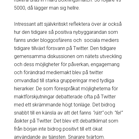
5000, då lägger man sig hellre.
Intressant att självkritiskt reflektera över är också
hur den tidigare så positiva nybyggarandan som
fanns under bloggosfärens och sociala mediers
tidigare tillväxt försvann på Twitter. Den tidigare
gemensamma diskussionen om nätets utveckling
och dess möjligheter för påverkan, engagemang
och förändrad mediemakt blev på twitter
omvandlad till starka grupperingar med tydliga
hierarkier. De som förespråkat möjligheterna för
maktförskjutningar debatterade ofta på Twitter
med ett skrämmande högt tonläge. Det bidrog
snabbt till en känsla av att det fanns
”rätt”
och
”fel”
åsikter på Twitter. Det blev ett debattklimat som
från början inte bidrog positivt till ett ökat
användande av tjänsten. Snarare tvärtom.