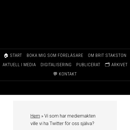
🏠 START
BOKA MIG SOM FÖRELÄSARE
OM BRIT STAKSTON
AKTUELL I MEDIA
DIGITALISERING
PUBLICERAT
🗂️ ARKIVET
💬 KONTAKT
Hem
»
Vi som har mediemakten
ville vi ha Twitter för oss själva?