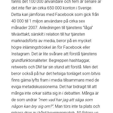
fanns det 100 000 användare och fem år senare är
det inte fler än cirka 650 000 konton i Sverige.
Detta kan jämföras med Facebook som gick från
40 000 till 1 miljon användare på cirka sex
månader 2007. Anledningen till tjänstens ”låga”
tillväxttakt, särskilt i relation till hur tjänsten
marknadsförts av media, beror på en mycket
högre inlärningströskel än för Facebook eller
Instagram. Det är lite svårare att förstå tjänstens
grundfunktionaliteter. Begreppen hashtaggar,
retweets och DM tar sin stund att förstå. Men det
beror också på hur det hetsiga tonläget som bitvis
finns gärna lyfts fram i media tillsammans med de
eviga metadiskussionerna. Det har bidragit till att
många inte orkar sätta sig in i debatten. Många är
de som undrar
”men vad har jag att säga som
någon kan bry sig om?”.
Man törs inte ta plats och
riskera dras in i hård boxningsmatch. 50 följare vs