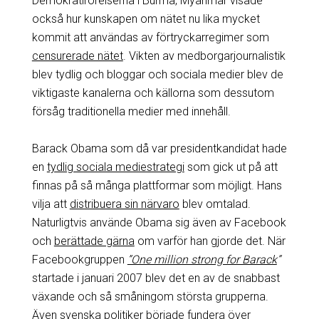
Demokratirörelserna i Burma, Myanmar visade
också hur kunskapen om nätet nu lika mycket
kommit att användas av förtryckarregimer som
censurerade nätet
. Vikten av medborgarjournalistik
blev tydlig och bloggar och sociala medier blev de
viktigaste kanalerna och källorna som dessutom
försåg traditionella medier med innehåll.
Barack Obama som då var presidentkandidat hade
en
tydlig sociala mediestrategi
som gick ut på att
finnas på så många plattformar som möjligt. Hans
vilja att
distribuera sin närvaro
blev omtalad.
Naturligtvis använde Obama sig även av Facebook
och
berättade gärna
om varför han gjorde det. När
Facebookgruppen
”One million strong for Barack
”
startade i januari 2007 blev det en av de snabbast
växande och så småningom största grupperna.
Även svenska politiker började fundera över