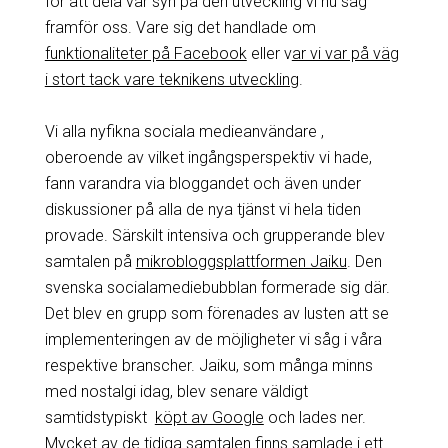
för att dela vår syn på den utveckling vi nu såg
framför oss. Vare sig det handlade om
funktionaliteter på Facebook
eller v
ar vi var på väg
i stort tack vare teknikens utveckling
.
Vi alla nyfikna sociala medieanvändare ,
oberoende av vilket ingångsperspektiv vi hade,
fann varandra via bloggandet och även under
diskussioner på alla de nya tjänst vi hela tiden
provade. Särskilt intensiva och grupperande blev
samtalen på
mikrobloggsplattformen Jaiku
. Den
svenska socialamediebubblan formerade sig där.
Det blev en grupp som förenades av lusten att se
implementeringen av de möjligheter vi såg i våra
respektive branscher. Jaiku, som många minns
med nostalgi idag, blev senare väldigt
samtidstypiskt
köpt av Google
och lades ner.
Mycket av de tidiga samtalen finns
samlade i ett