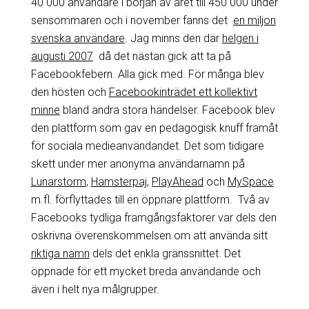
40 000 användare i början av året till 450 000 under
sensommaren och i november fanns det
en miljon
svenska användare
. Jag minns den där
helgen i
augusti 2007
då det nästan gick att ta på
Facebookfebern. Alla gick med. För många blev
den hösten och
Facebookinträdet ett kollektivt
minne
bland andra stora händelser. Facebook blev
den plattform som gav en pedagogisk knuff framåt
för sociala medieanvändandet. Det som tidigare
skett under mer anonyma användarnamn på
Lunarstorm
,
Hamsterpaj,
PlayAhead
och
MySpace
m.fl. förflyttades till en öppnare plattform. Två av
Facebooks tydliga framgångsfaktorer var dels den
oskrivna överenskommelsen om att använda sitt
riktiga namn
dels det enkla gränssnittet. Det
öppnade för ett mycket breda användande och
även i helt nya målgrupper.