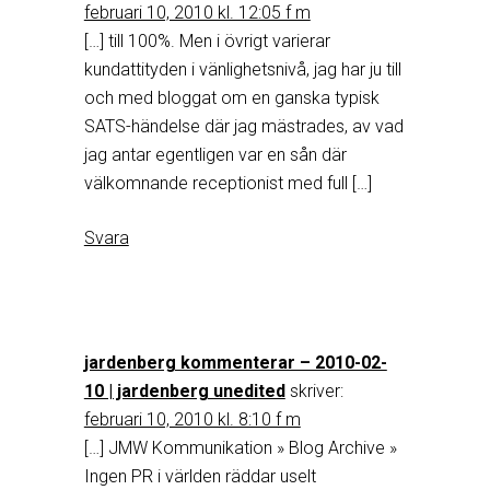
februari 10, 2010 kl. 12:05 f m
[…] till 100%. Men i övrigt varierar
kundattityden i vänlighetsnivå, jag har ju till
och med bloggat om en ganska typisk
SATS-händelse där jag mästrades, av vad
jag antar egentligen var en sån där
välkomnande receptionist med full […]
Svara
jardenberg kommenterar – 2010-02-
10 | jardenberg unedited
skriver:
februari 10, 2010 kl. 8:10 f m
[…] JMW Kommunikation » Blog Archive »
Ingen PR i världen räddar uselt