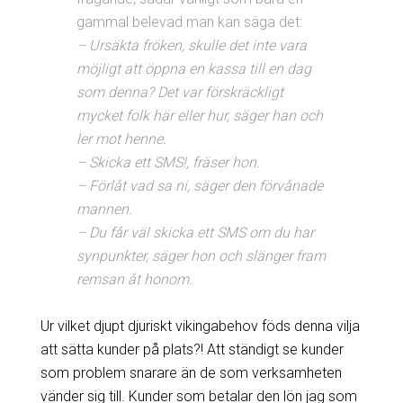
gammal belevad man kan säga det:
– Ursäkta fröken, skulle det inte vara
möjligt att öppna en kassa till en dag
som denna? Det var förskräckligt
mycket folk här eller hur, säger han och
ler mot henne.
– Skicka ett SMS!, fräser hon.
– Förlåt vad sa ni, säger den förvånade
mannen.
– Du får väl skicka ett SMS om du har
synpunkter, säger hon och slänger fram
remsan åt honom.
Ur vilket djupt djuriskt vikingabehov föds denna vilja
att sätta kunder på plats?! Att ständigt se kunder
som problem snarare än de som verksamheten
vänder sig till. Kunder som betalar den lön jag som