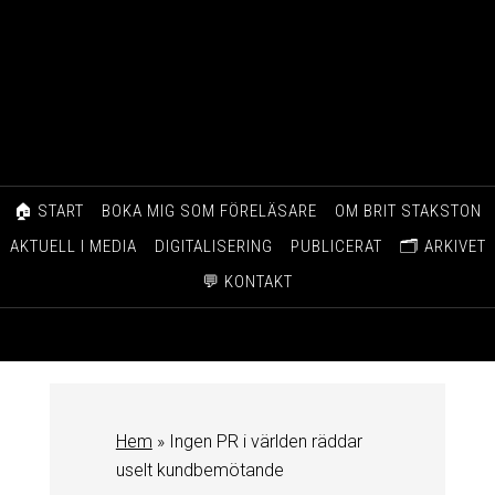
🏠 START
BOKA MIG SOM FÖRELÄSARE
OM BRIT STAKSTON
AKTUELL I MEDIA
DIGITALISERING
PUBLICERAT
🗂️ ARKIVET
💬 KONTAKT
Hem
»
Ingen PR i världen räddar
uselt kundbemötande