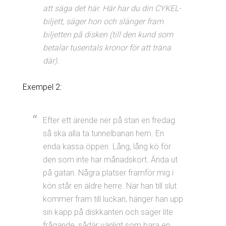
att säga det här. Här har du din CYKEL-
biljett, säger hon och slänger fram
biljetten på disken (till den kund som
betalar tusentals kronor för att träna
där).
Exempel 2:
Efter ett ärende ner på stan en fredag
så ska alla ta tunnelbanan hem. En
enda kassa öppen. Lång, lång kö för
den som inte har månadskort. Ända ut
på gatan. Några platser framför mig i
kön står en äldre herre. När han till slut
kommer fram till luckan, hänger han upp
sin käpp på diskkanten och säger lite
frågande, sådär vänligt som bara en