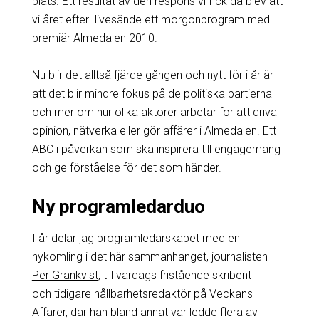
plats. Ett resultat av den respons vi fick då blev att
vi året efter livesände ett morgonprogram med
premiär Almedalen 2010.
Nu blir det alltså fjärde gången och nytt för i år är
att det blir mindre fokus på de politiska partierna
och mer om hur olika aktörer arbetar för att driva
opinion, nätverka eller gör affärer i Almedalen. Ett
ABC i påverkan som ska inspirera till engagemang
och ge förståelse för det som händer.
Ny programledarduo
I år delar jag programledarskapet med en
nykomling i det här sammanhanget, journalisten
Per Grankvist
, till vardags fristående skribent
och tidigare hållbarhetsredaktör på Veckans
Affärer, där han bland annat var ledde flera av