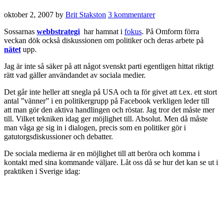
oktober 2, 2007
by
Brit Stakston
3 kommentarer
Sossarnas
webbstrategi
har hamnat i
fokus
. På Omform förra
veckan dök också diskussionen om politiker och deras arbete på
nätet
upp.
Jag är inte så säker på att något svenskt parti egentligen hittat riktigt
rätt vad gäller användandet av sociala medier.
Det går inte heller att snegla på USA och ta för givet att t.ex. ett stort
antal ”vänner” i en politikergrupp på Facebook verkligen leder till
att man gör den aktiva handlingen och röstar. Jag tror det måste mer
till. Vilket tekniken idag ger möjlighet till. Absolut. Men då måste
man våga ge sig in i dialogen, precis som en politiker gör i
gatutorgsdiskussioner och debatter.
De sociala medierna är en möjlighet till att beröra och komma i
kontakt med sina kommande väljare. Låt oss då se hur det kan se ut i
praktiken i Sverige idag: