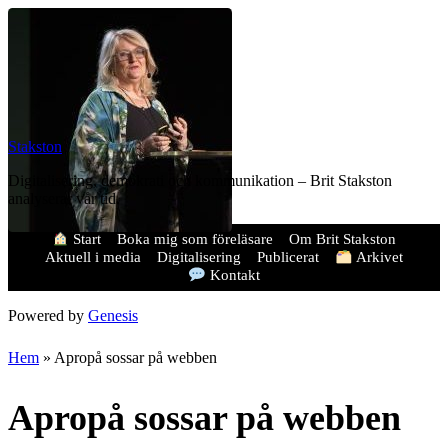
Stakston
Digitalisering, demokrati och kommunikation – Brit Stakston
analyserar vår tid.
Start
Boka mig som föreläsare
Om Brit Stakston
Aktuell i media
Digitalisering
Publicerat
Arkivet
Kontakt
Powered by
Genesis
Hem
»
Apropå sossar på webben
Apropå sossar på webben