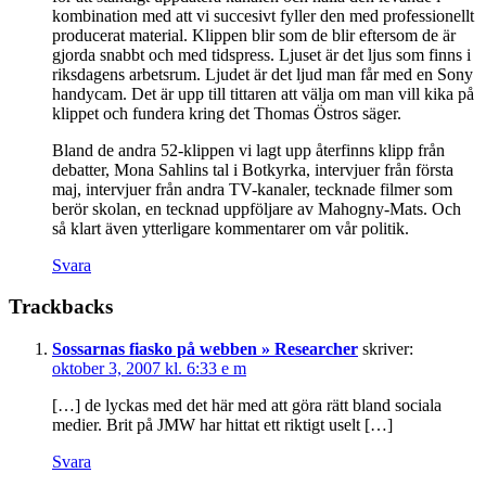
kombination med att vi succesivt fyller den med professionellt
producerat material. Klippen blir som de blir eftersom de är
gjorda snabbt och med tidspress. Ljuset är det ljus som finns i
riksdagens arbetsrum. Ljudet är det ljud man får med en Sony
handycam. Det är upp till tittaren att välja om man vill kika på
klippet och fundera kring det Thomas Östros säger.
Bland de andra 52-klippen vi lagt upp återfinns klipp från
debatter, Mona Sahlins tal i Botkyrka, intervjuer från första
maj, intervjuer från andra TV-kanaler, tecknade filmer som
berör skolan, en tecknad uppföljare av Mahogny-Mats. Och
så klart även ytterligare kommentarer om vår politik.
Svara
Trackbacks
Sossarnas fiasko på webben » Researcher
skriver:
oktober 3, 2007 kl. 6:33 e m
[…] de lyckas med det här med att göra rätt bland sociala
medier. Brit på JMW har hittat ett riktigt uselt […]
Svara