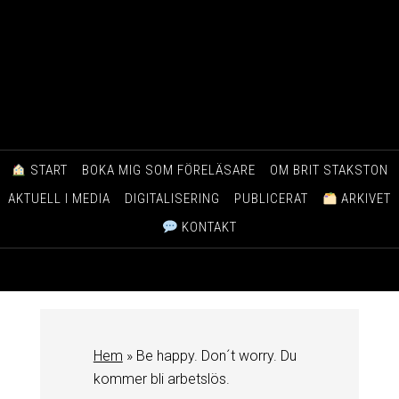
START
BOKA MIG SOM FÖRELÄSARE
OM BRIT STAKSTON
AKTUELL I MEDIA
DIGITALISERING
PUBLICERAT
ARKIVET
KONTAKT
Hem
»
Be happy. Don´t worry. Du
kommer bli arbetslös.