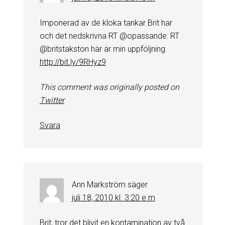
Imponerad av de kloka tankar Brit har
och det nedskrivna RT @opassande: RT
@britstakston här är min uppföljning
http://bit.ly/9RHyz9
This comment was originally posted on
Twitter
Svara
Ann Markström
säger
juli 18, 2010 kl. 3:20 e m
Brit, tror det blivit en kontamination av två