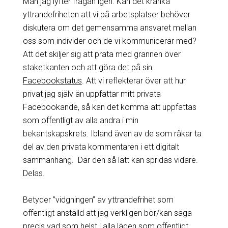
Man jag lyfter frågan igen. Kan det kränka
yttrandefriheten att vi på arbetsplatser behöver
diskutera om det gemensamma ansvaret mellan
oss som individer och de vi kommunicerar med?
Att det skiljer sig att prata med grannen över
staketkanten och att göra det på sin
Facebookstatus
. Att vi reflekterar över att hur
privat jag själv än uppfattar mitt privata
Facebookande, så kan det komma att uppfattas
som offentligt av alla andra i min
bekantskapskrets. Ibland även av de som råkar ta
del av den privata kommentaren i ett digitalt
sammanhang. Där den så lätt kan spridas vidare.
Delas.
Betyder ”vidgningen” av yttrandefrihet som
offentligt anställd att jag verkligen bör/kan säga
precis vad som helst i alla lägen som offentligt