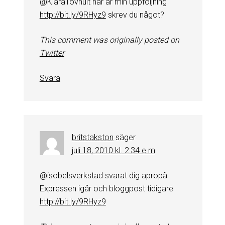
@KlaraTovhult här är min uppföljning
http://bit.ly/9RHyz9
skrev du något?
This comment was originally posted on
Twitter
Svara
britstakston
säger
juli 18, 2010 kl. 2:34 e m
@isobelsverkstad svarat dig apropå
Expressen igår och bloggpost tidigare
http://bit.ly/9RHyz9