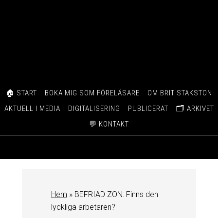
🏠 START
BOKA MIG SOM FÖRELÄSARE
OM BRIT STAKSTON
AKTUELL I MEDIA
DIGITALISERING
PUBLICERAT
🗂️ ARKIVET
💬 KONTAKT
Hem
»
BEFRIAD ZON: Finns den
lyckliga arbetaren?