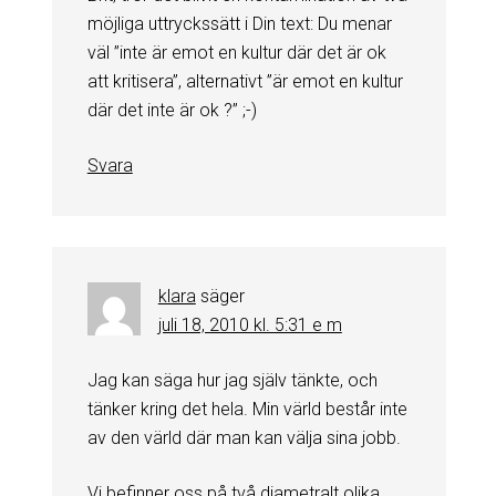
möjliga uttryckssätt i Din text: Du menar
väl ”inte är emot en kultur där det är ok
att kritisera”, alternativt ”är emot en kultur
där det inte är ok ?” ;-)
Svara
klara
säger
juli 18, 2010 kl. 5:31 e m
Jag kan säga hur jag själv tänkte, och
tänker kring det hela. Min värld består inte
av den värld där man kan välja sina jobb.
Vi befinner oss på två diametralt olika