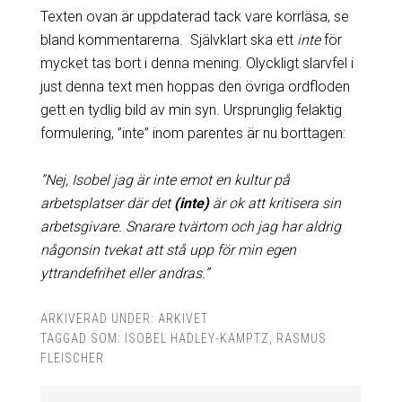
Texten ovan är uppdaterad tack vare korrläsa, se
bland kommentarerna. Självklart ska ett
inte
för
mycket tas bort i denna mening. Olyckligt slarvfel i
just denna text men hoppas den övriga ordfloden
gett en tydlig bild av min syn. Ursprunglig felaktig
formulering, ”inte” inom parentes är nu borttagen:
”Nej, Isobel jag är inte emot en kultur på
arbetsplatser där det
(inte)
är ok att kritisera sin
arbetsgivare. Snarare tvärtom och jag har aldrig
någonsin tvekat att stå upp för min egen
yttrandefrihet eller andras.”
ARKIVERAD UNDER:
ARKIVET
TAGGAD SOM:
ISOBEL HADLEY-KAMPTZ
,
RASMUS
FLEISCHER