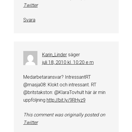
Twitter
Svara
Karin_Linder
säger
juli 18, 2010 kl. 10:20 e m
Medarbetaransvar? IntressantRT
@masja08: Klokt och intressant. RT
@britstakston: @KlaraTovhult här är min
uppföljning
http://bit.ly/9RHyz9
This comment was originally posted on
Twitter