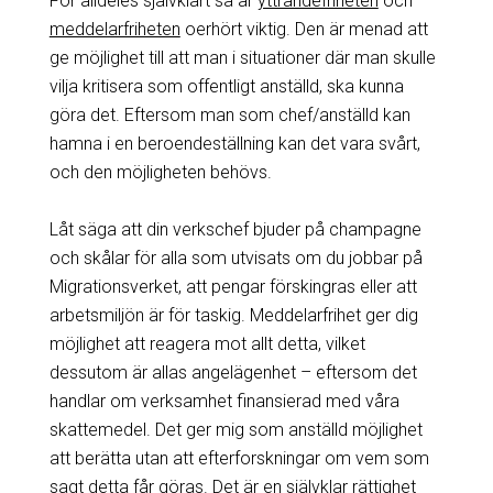
För alldeles självklart så är
yttrandefriheten
och
meddelarfriheten
oerhört viktig. Den är menad att
ge möjlighet till att man i situationer där man skulle
vilja kritisera som offentligt anställd, ska kunna
göra det. Eftersom man som chef/anställd kan
hamna i en beroendeställning kan det vara svårt,
och den möjligheten behövs.
Låt säga att din verkschef bjuder på champagne
och skålar för alla som utvisats om du jobbar på
Migrationsverket, att pengar förskingras eller att
arbetsmiljön är för taskig. Meddelarfrihet ger dig
möjlighet att reagera mot allt detta, vilket
dessutom är allas angelägenhet – eftersom det
handlar om verksamhet finansierad med våra
skattemedel. Det ger mig som anställd möjlighet
att berätta utan att efterforskningar om vem som
sagt detta får göras. Det är en självklar rättighet