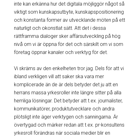
inte kan erkänna hur det digitala möjliggör något så
viktigt som kunskapsutbyte, kunskapspositionering
och konstanta former av utvecklande möten på ett
naturligt och okonstlat sätt. Att det i dessa
rättframma dialoger sker affärsutveckling på hög
nivå om vi är öppna för det och särskilt om vi som
företag öppnar kanaler och verktyg för det.
Vi skräms av den enkelheten tror jag. Dels för att vi
ibland verkligen vill att saker ska vara mer
komplicerade än de är dels betyder det ju att en
herrans massa yrkesroller inte längre sitter på alla
hemliga lösningar. Det betyder att t.ex. journalister,
kommunikatörer, produktutvecklare och andra
plötsligt inte äger verktygen och sanningarna. Är
övertygad och märker redan att t.ex. pr-konsultens
yrkesroll förändras när sociala medier blir en