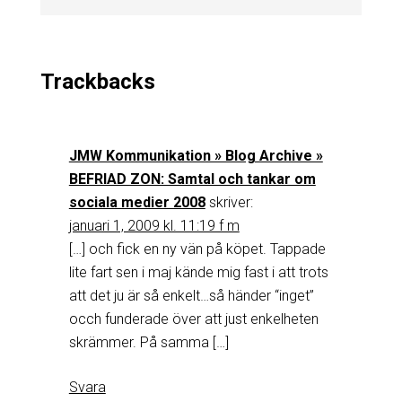
Trackbacks
JMW Kommunikation » Blog Archive »
BEFRIAD ZON: Samtal och tankar om
sociala medier 2008
skriver:
januari 1, 2009 kl. 11:19 f m
[…] och fick en ny vän på köpet. Tappade
lite fart sen i maj kände mig fast i att trots
att det ju är så enkelt…så händer “inget”
occh funderade över att just enkelheten
skrämmer. På samma […]
Svara