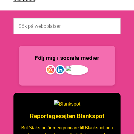
Följ mig i sociala medier
Reportagesajten Blankspot
Brit Stakston är medgrundare till Blankspot och