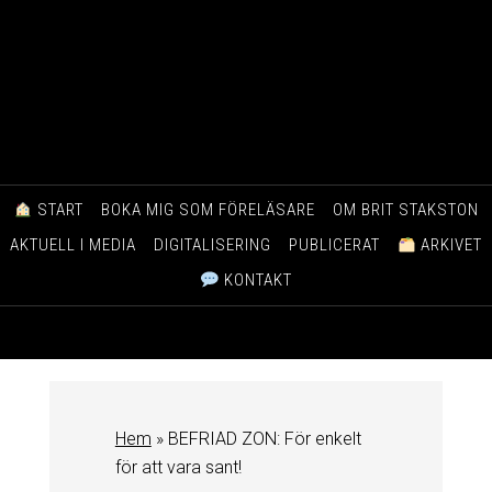
START
BOKA MIG SOM FÖRELÄSARE
OM BRIT STAKSTON
AKTUELL I MEDIA
DIGITALISERING
PUBLICERAT
ARKIVET
KONTAKT
Hem
»
BEFRIAD ZON: För enkelt
för att vara sant!