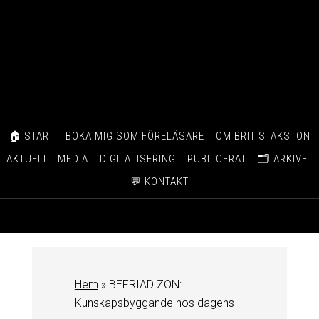
🏠 START
BOKA MIG SOM FÖRELÄSARE
OM BRIT STAKSTON
AKTUELL I MEDIA
DIGITALISERING
PUBLICERAT
🗂️ ARKIVET
💬 KONTAKT
Hem
»
BEFRIAD ZON:
Kunskapsbyggande hos dagens