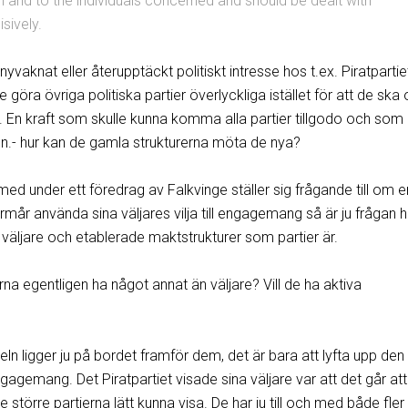
n and to the individuals concerned and should be dealt with
sively.
t nyvaknat eller återupptäckt politiskt intresse hos t.ex. Piratpartie
öra övriga politiska partier överlyckliga istället för att de ska
m. En kraft som skulle kunna komma alla partier tillgodo och som
en.- hur kan de gamla strukturerna möta de nya?
med under ett föredrag av Falkvinge ställer sig frågande till om 
förmår använda sina väljares vilja till engagemang så är ju frågan h
 väljare och etablerade maktstrukturer som partier är.
ierna egentligen ha något annat än väljare? Vill de ha aktiva
keln ligger ju på bordet framför dem, det är bara att lyfta upp de
ngagemang. Det Piratpartiet visade sina väljare var att det går att
större partierna lätt kunna visa. De har ju till och med både fler