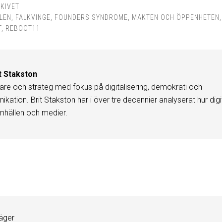
KIVET
LEN
,
FALKVINGE
,
FOUNDERS SYNDROME
,
MAKTEN OCH ÖPPENHETEN
,
T
,
REBOOT11
t Stakston
are och strateg med fokus på digitalisering, demokrati och
kation. Brit Stakston har i över tre decennier analyserat hur digi
mhällen och medier.
r
äger