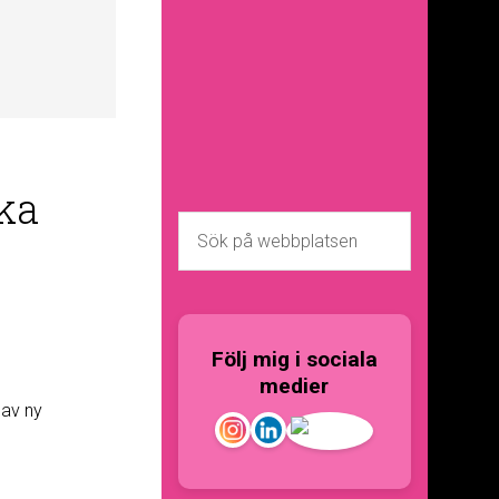
ka
Följ mig i sociala
medier
 av ny