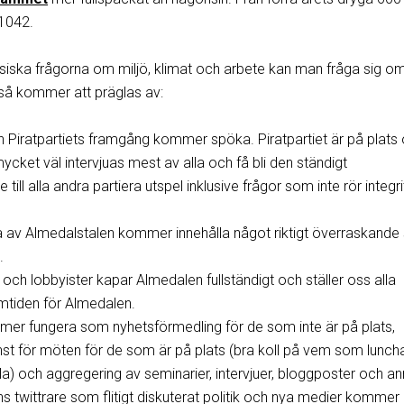
 1042.
ssiska frågorna om miljö, klimat och arbete kan man fråga sig om
å kommer att präglas av:
h Piratpartiets framgång kommer spöka. Piratpartiet är på plats
ycket väl intervjuas mest av alla och få bli den ständigt
ll alla andra partiera utspel inklusive frågor som inte rör integri
da av Almedalstalen kommer innehålla något riktigt överraskande 
.
r och lobbyister kapar Almedalen fullständigt och ställer oss alla
ramtiden för Almedalen.
mer fungera som nyhetsförmedling för de som inte är på plats,
änst för möten för de som är på plats (bra koll på vem som lunch
a) och aggregering av seminarier, intervjuer, bloggposter och an
 twittrare som flitigt diskuterat politik och nya medier kommer