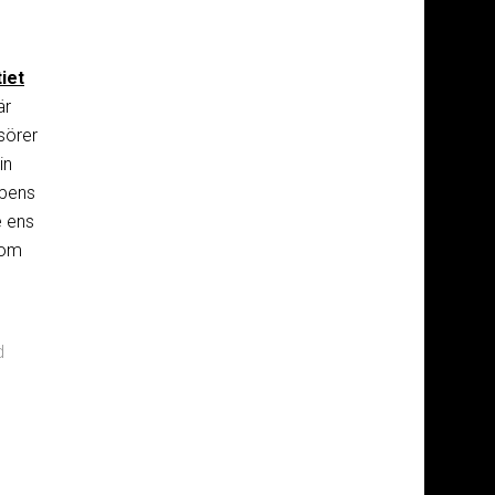
iet
är
sörer
in
ppens
e ens
som
d