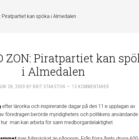
Piratpartiet kan spöka i Almedalen
 ZON: Piratpartiet kan spö
i Almedalen
UNI 28, 2009
BY
BRIT STAKSTON
13 KOMMENTARER
n
efter lärorika och inspirerande dagar på den 11:e upplagan av
av föredragen berörde myndigheters och politikens användande
 hur man kan arbeta för sann medborgardelaktighet.
rammet
mer fullspäckat än någonsin. Från förra årets dryga 600