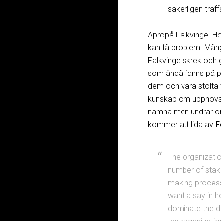
säkerligen träf
Apropå Falkvinge. Hö
kan få problem. Mång
Falkvinge skrek och
som ändå fanns på pl
dem och vara stolta 
kunskap om upphovsrä
nämna men undrar om 
kommer att lida av
F
The organizatio
number of stake
making process
want a say in 
dominate the de