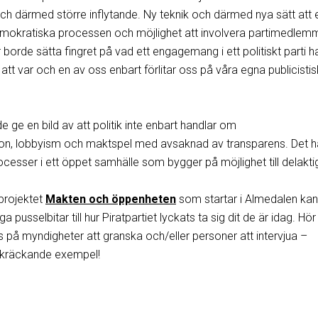
och därmed större inflytande. Ny teknik och därmed nya sätt att 
emokratiska processen och möjlighet att involvera partimedlem
er borde sätta fingret på vad ett engagemang i ett politiskt parti h
tt var och en av oss enbart förlitar oss på våra egna publicisti
ge en bild av att politik inte enbart handlar om
, lobbyism och maktspel med avsaknad av transparens. Det h
esser i ett öppet samhälle som bygger på möjlighet till delakti
 projektet
Makten och öppenheten
som startar i Almedalen kan
iga pusselbitar till hur Piratpartiet lyckats ta sig dit de är idag. Hör
tips på myndigheter att granska och/eller personer att intervjua –
vskräckande exempel!