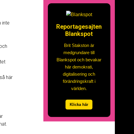
 inte
Reportagesajten
Blankspot
Brit Stakston är
 och
medgrundare till
Blankspot och bevakar
tet
här demokrati,
digitalisering och
så här
förändringskraft i
världen.
Klicka här
ar
nat.