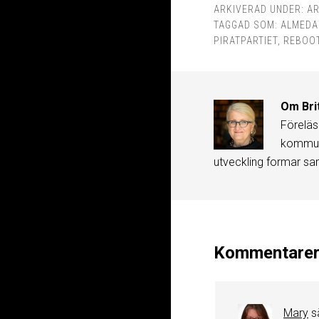
ARKIVERAD UNDER:
AR
TAGGAD SOM:
ALMEDA
PIRATPARTIET
,
REBOO
Om
Bri
Föreläs
kommuni
utveckling formar sa
Kommentare
Mary
s