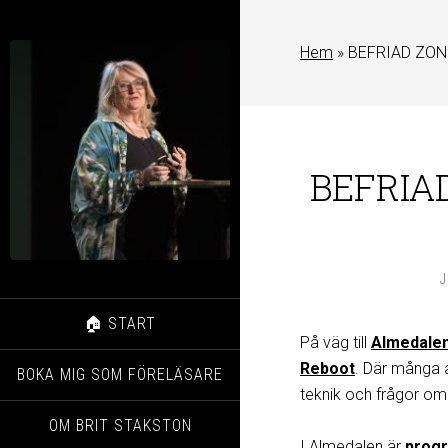
Hem
»
BEFRIAD ZON: 
BEFRIAD
J
🏠 START
På väg till
Almedale
Reboot
. Där många 
BOKA MIG SOM FÖRELÄSARE
teknik och frågor om
OM BRIT STAKSTON
I Almedalen är
prog