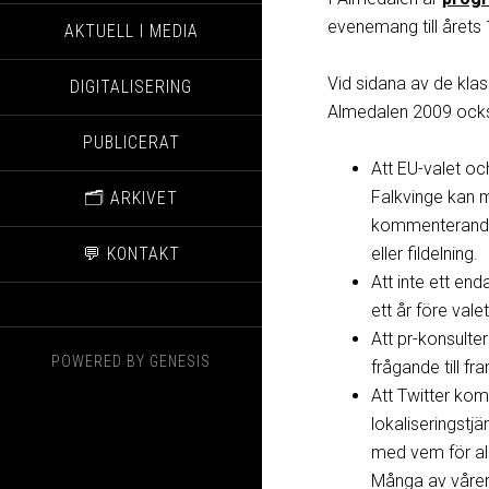
evenemang till årets
AKTUELL I MEDIA
Vid sidana av de kla
DIGITALISERING
Almedalen 2009 ocks
PUBLICERAT
Att EU-valet oc
Falkvinge kan m
🗂️ ARKIVET
kommenterande ti
💬 KONTAKT
eller fildelning.
Att inte ett en
ett år före valet
Att pr-konsulte
POWERED BY
GENESIS
frågande till f
Att Twitter kom
lokaliseringstj
med vem för all
Många av vårens