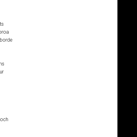
ts
 oroa
 borde
ens
ur
n och