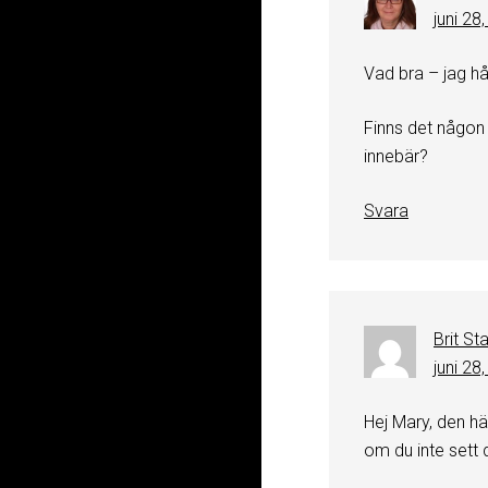
juni 28
Vad bra – jag hå
Finns det någon
innebär?
Svara
Brit St
juni 28
Hej Mary, den hä
om du inte sett 