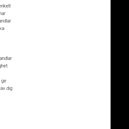
enkelt
mar
andlar
ska
andlar
ghet.
 ge
 av dig