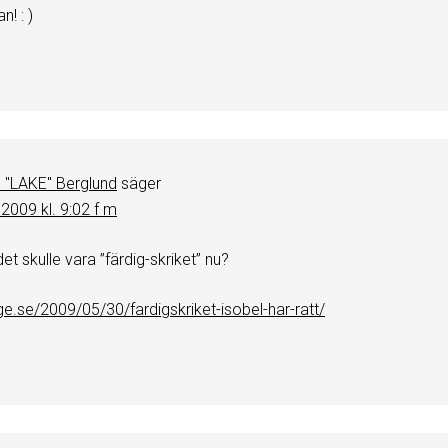
n! : )
 "LAKE" Berglund
säger
, 2009 kl. 9:02 f m
det skulle vara ”färdig-skriket” nu?
inge.se/2009/05/30/fardigskriket-isobel-har-ratt/