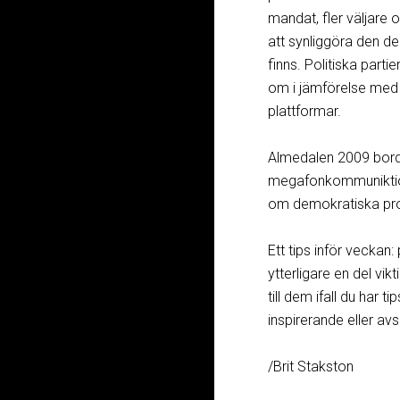
mandat, fler väljare 
att synliggöra den d
finns. Politiska parti
om i jämförelse med a
plattformar.
Almedalen 2009 borde 
megafonkommuniktion
om demokratiska proc
Ett tips inför veckan:
ytterligare en del vikt
till dem ifall du har 
inspirerande eller a
/Brit Stakston