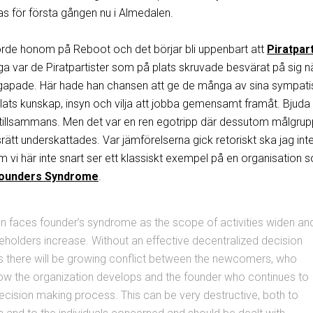
fas för första gången nu i Almedalen.
rde honom på Reboot och det börjar bli uppenbart att
Piratpart
a var de Piratpartister som på plats skruvade besvärat på sig n
 gapade. Här hade han chansen att ge de många av sina sympati
ats kunskap, insyn och vilja att jobba gemensamt framåt. Bjuda 
tillsammans. Men det var en ren egotripp där dessutom målgru
tt underskattades. Var jämförelserna gick retoriskt ska jag int
vi här inte snart ser ett klassiskt exempel på en organisation 
ounders Syndrome
.
n faces founder’s syndrome as the scope of activities widen an
holders increase. Without an effective decentralized decision
 there will be growing conflict between the newcomers, who
how the organization develops and the founder who continues to
cision making process. This can be very destructive, both to