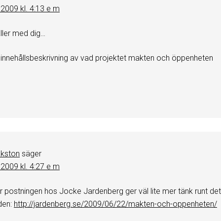
, 2009 kl. 4:13 e m
ller med dig…
 innehållsbeskrivning av vad projektet makten och öppenheten
akston
säger
, 2009 kl. 4:27 e m
r postningen hos Jocke Jardenberg ger väl lite mer tänk runt det
den:
http://jardenberg.se/2009/06/22/makten-och-oppenheten/