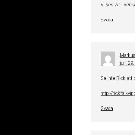
Vi ses väl i vecka
Svara
Markus
juni 29
Sa inte Rick att 
http://rickfalkv
Svara