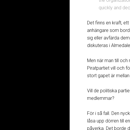
the organizatio
quickly and deci
Det finns en kraft, et
anhängare som borde g
sig eller avfärda de
diskuteras i Almedal
Men när man till och 
Piratpartiet vill och 
stort gapet är mellan
Vill de politiska part
medlemmar?
För i så fall. Den nyc
låsa upp dörren till e
påverka. Det borde de 