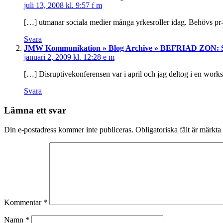
juli 13, 2008 kl. 9:57 f m
[…] utmanar sociala medier många yrkesroller idag. Behövs pr-ko
Svara
JMW Kommunikation » Blog Archive » BEFRIAD ZON: Sam
januari 2, 2009 kl. 12:28 e m
[…] Disruptivekonferensen var i april och jag deltog i en wo
Svara
Lämna ett svar
Din e-postadress kommer inte publiceras.
Obligatoriska fält är märkta
Kommentar
*
Namn
*