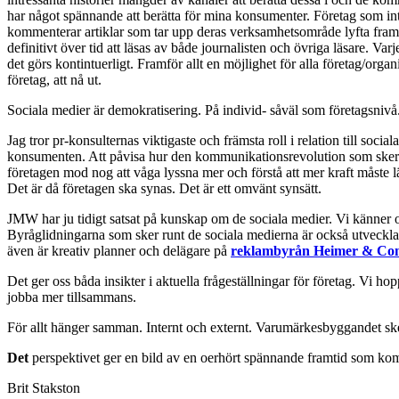
har något spännande att berätta för mina konsumenter. Företag som int
kommenterar artiklar som tar upp deras verksamhetsområde lyfta fram 
definitivt över tid att läsas av både journalisten och övriga läsare. Va
det görs kontintuerligt. Framför allt en möjlighet för alla företag/orga
företag, att nå ut.
Sociala medier är demokratisering. På individ- såväl som företagsnivå.
Jag tror pr-konsulternas viktigaste och främsta roll i relation till so
konsumenten. Att påvisa hur den kommunikationsrevolution som sker 
företagen mod nog att våga lyssna mer och förstå att mer kraft måste l
Det är då företagen ska synas. Det är ett omvänt synsätt.
JMW har ju tidigt satsat på kunskap om de sociala medier. Vi känner os
Byråglidningarna som sker runt de sociala medierna är också utvecklan
även är kreativ planner och delägare på
reklambyrån Heimer & C
Det ger oss båda insikter i aktuella frågeställningar för företag. Vi h
jobba mer tillsammans.
För allt hänger samman. Internt och externt. Varumärkesbyggandet sker 
Det
perspektivet ger en bild av en oerhört spännande framtid som ko
Brit Stakston