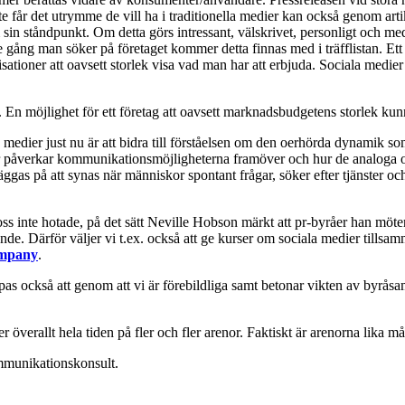
e får det utrymme de vill ha i traditionella medier kan också genom ar
sin ståndpunkt. Om detta görs intressant, välskrivet, personligt och m
rje gång man söker på företaget kommer detta finnas med i träfflistan. Ett
nisationer att oavsett storlek visa vad man har att erbjuda. Sociala medi
 En möjlighet för ett företag att oavsett marknadsbudgetens storlek kunn
ciala medier just nu är att bidra till förståelsen om den oerhörda dynami
påverkar kommunikationsmöjligheterna framöver och hur de analoga och
äggas på att synas när människor spontant frågar, söker efter tjänster 
s inte hotade, på det sätt Neville Hobson märkt att pr-byråer han möter
de. Därför väljer vi t.ex. också att ge kurser om sociala medier tillsa
ompany
.
oppas också att genom att vi är förebildliga samt betonar vikten av byrås
överallt hela tiden på fler och fler arenor. Faktiskt är arenorna lika 
mmunikationskonsult.