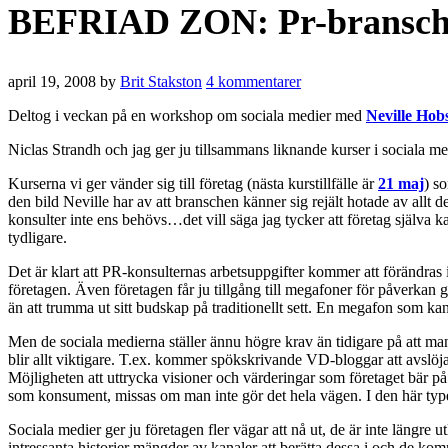
BEFRIAD ZON: Pr-branschen
april 19, 2008
by
Brit Stakston
4 kommentarer
Deltog i veckan på en workshop om sociala medier med
Neville Hob
Niclas Strandh och jag ger ju tillsammans liknande kurser i sociala m
Kurserna vi ger vänder sig till företag (nästa kurstillfälle är
21 maj
) s
den bild Neville har av att branschen känner sig rejält hotade av allt de
konsulter inte ens behövs…det vill säga jag tycker att företag själva 
tydligare.
Det är klart att PR-konsulternas arbetsuppgifter kommer att förändras
företagen. Även företagen får ju tillgång till megafoner för påverka
än att trumma ut sitt budskap på traditionellt sett. En megafon som ka
Men de sociala medierna ställer ännu högre krav än tidigare på att ma
blir allt viktigare. T.ex. kommer spökskrivande VD-bloggar att avslöja
Möjligheten att uttrycka visioner och värderingar som företaget bär p
som konsument, missas om man inte gör det hela vägen. I den här typen a
Sociala medier ger ju företagen fler vägar att nå ut, de är inte längre
intressanta historier mängder av kanaler att berätta dessa i och de kom