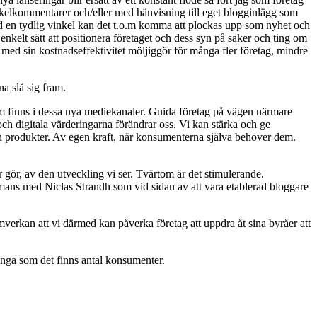
tikelkommentarer och/eller med hänvisning till eget blogginlägg som
ed en tydlig vinkel kan det t.o.m komma att plockas upp som nyhet och
 enkelt sätt att positionera företaget och dess syn på saker och ting om
er med sin kostnadseffektivitet möljiggör för många fler företag, mindre
a slå sig fram.
k som finns i dessa nya mediekanaler. Guida företag på vägen närmare
 digitala värderingarna förändrar oss. Vi kan stärka och ge
och produkter. Av egen kraft, när konsumenterna själva behöver dem.
 gör, av den utveckling vi ser. Tvärtom är det stimulerande.
mmans med Niclas Strandh som vid sidan av att vara etablerad bloggare
amverkan att vi därmed kan påverka företag att uppdra åt sina byråer att
många som det finns antal konsumenter.