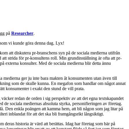
logg på
Researcher
.
or som vi kunde göra denna dag. Lyx!
 kom att diskutera pr-branschens syn på de sociala medierna utifrån
att strida för pr-konsultens roll. Min grundinställning är ofta att pr-
 på externa konsulter. Med de sociala medierna blir detta ännu
a medierna ger ju inte bara makten åt konsumenten utan även till
träckning som de skulle kunna. En megafon som handlar om något annat
ätt konsumenter i exakt den stund de vill prata.
 väcker redan de orden i sig perspektiv av att det egna textskapandet
d de sociala mediernas absoluta styrka, personifieringen av företag.
 då. Den enkla poängen att kamma hem, att bli någon som jag litar på
ri inblandat för att det ska bli framgångsrikt långsiktigt.
 deras historia är värd att berättas. Idag har företag som bär på
 lanseringar blir ersatt av ett konstant flöde så fort jag som företag