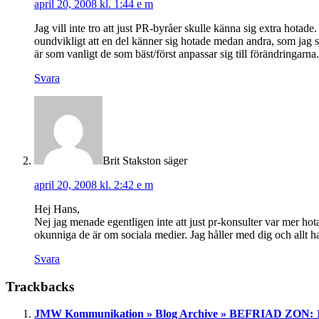
april 20, 2008 kl. 1:44 e m
Jag vill inte tro att just PR-byråer skulle känna sig extra hota
oundvikligt att en del känner sig hotade medan andra, som jag 
är som vanligt de som bäst/först anpassar sig till förändringarna.
Svara
Brit Stakston
säger
april 20, 2008 kl. 2:42 e m
Hej Hans,
Nej jag menade egentligen inte att just pr-konsulter var mer ho
okunniga de är om sociala medier. Jag håller med dig och allt ha
Svara
Trackbacks
JMW Kommunikation » Blog Archive » BEFRIAD ZON: 