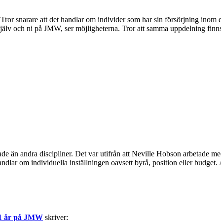
de. Tror snarare att det handlar om individer som har sin försörjning ino
själv och ni på JMW, ser möjligheterna. Tror att samma uppdelning finns
tade än andra discipliner. Det var utifrån att Neville Hobson arbetade 
ndlar om individuella inställningen oavsett byrå, position eller budget. 
1 år på JMW
skriver: