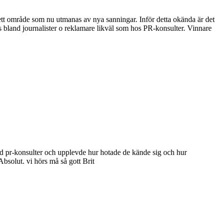
m ett område som nu utmanas av nya sanningar. Inför detta okända är det
 bland journalister o reklamare likväl som hos PR-konsulter. Vinnare
med pr-konsulter och upplevde hur hotade de kände sig och hur
Absolut. vi hörs må så gott Brit