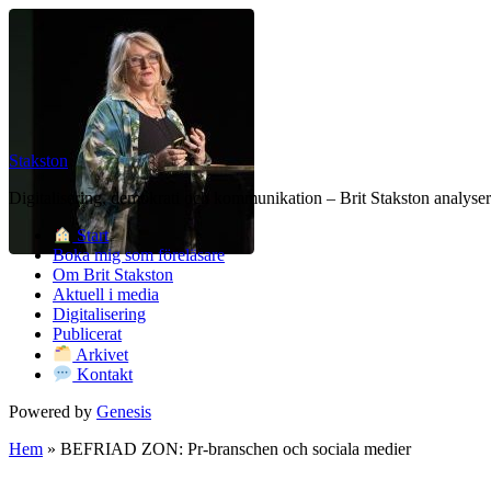
Stakston
Digitalisering, demokrati och kommunikation – Brit Stakston analysera
Start
Boka mig som föreläsare
Om Brit Stakston
Aktuell i media
Digitalisering
Publicerat
Arkivet
Kontakt
Powered by
Genesis
Hem
»
BEFRIAD ZON: Pr-branschen och sociala medier