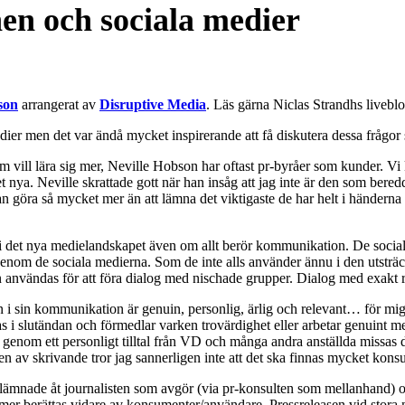
 och sociala medier
son
arrangerat av
Disruptive Media
. Läs gärna Niclas Strandhs liveb
edier men det var ändå mycket inspirerande att få diskutera dessa fråg
om vill lära sig mer, Neville Hobson har oftast pr-byråer som kunder. Vi
t nya. Neville skrattade gott när han insåg att jag inte är den som beredd 
kan göra så mycket mer än att lämna det viktigaste de har helt i händerna
 i det nya medielandskapet även om allt berör kommunikation. De social
n genom de sociala medierna. Som de inte alls använder ännu i den uts
n användas för att föra dialog med nischade grupper. Dialog med exakt r
n i sin kommunikation är genuin, personlig, ärlig och relevant… för mig
s i slutändan och förmedlar varken trovärdighet eller arbetar genuint me
å genom ett personligt tilltal från VD och många andra anställda missas
v skrivande tror jag sannerligen inte att det ska finnas mycket konsulte
 utlämnade åt journalisten som avgör (via pr-konsulten som mellanhand) om
mer berättas vidare av konsumenter/användare. Pressreleasen vid stora nya