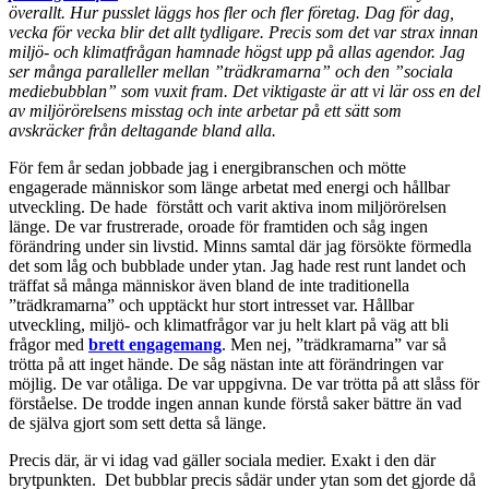
överallt. Hur pusslet läggs hos fler och fler företag. Dag för dag,
vecka för vecka blir det allt tydligare. Precis som det var strax innan
miljö- och klimatfrågan hamnade högst upp på allas agendor. Jag
ser många paralleller mellan ”trädkramarna” och den ”sociala
mediebubblan” som vuxit fram. Det viktigaste är att vi lär oss en del
av miljörörelsens misstag och inte arbetar på ett sätt som
avskräcker från deltagande bland alla.
För fem år sedan jobbade jag i energibranschen och mötte
engagerade människor som länge arbetat med energi och hållbar
utveckling. De hade förstått och varit aktiva inom miljörörelsen
länge. De var frustrerade, oroade för framtiden och såg ingen
förändring under sin livstid. Minns samtal där jag försökte förmedla
det som låg och bubblade under ytan. Jag hade rest runt landet och
träffat så många människor även bland de inte traditionella
”trädkramarna” och upptäckt hur stort intresset var. Hållbar
utveckling, miljö- och klimatfrågor var ju helt klart på väg att bli
frågor med
brett engagemang
. Men nej, ”trädkramarna” var så
trötta på att inget hände. De såg nästan inte att förändringen var
möjlig. De var otåliga. De var uppgivna. De var trötta på att slåss för
förståelse. De trodde ingen annan kunde förstå saker bättre än vad
de själva gjort som sett detta så länge.
Precis där, är vi idag vad gäller sociala medier. Exakt i den där
brytpunkten. Det bubblar precis sådär under ytan som det gjorde då