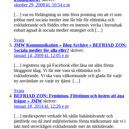
oktober 29, 2008 kl. 10:54 e m
[…] var en förlängning av min förra postning om att vi som
jobbar med sociala medier inte får blir för elitistiska och
exkluderande och föddes efter en intensiv vecka i huvudsak
enbart ägnad åt sociala medier strategier och […]
Svara
JMW Kommunikation » Blog Archive » BEFRIAD ZON:
Sociala medier för alla eller?
skriver:
januari 14, 2009 kl. 12:05 e m
[…] registrera sig på Facebook eller läsa sin allra första
bloggpost idag. Vi får inte vara så elitistiska och
exkluderande. Vi ska vara välkomnande och glada för varje
ny användare av varje ny tjänst. […]
Svara
BEFRIAD ZON: Feminism, Fittstimm och lusten att äga
frågor » JMW
skriver:
januari 18, 2014 kl. 12:26 e m
[…] mediexperter verkade bli sådär bakåsträvande och
jämförde oss då med miljörörelsens första trädkramare när vi i
takt med utveckligen exkluderande mer än inkluderade.