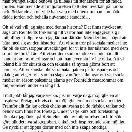
man tvunget skulle behöva gå tillbaks till stenåldern för att rädda
jorden. Han menade att miljörörelsen haft den inverkan på honom
och förklarade att nu ville han vara med eftersom man kan både
rädda jorden och behålla nuvarande standard…
Ok så vad vill jag säga med denna historia? Det finns mycket att
säga om Reinfeldts förklaring till varför han inte engagerat sig i
miljöfrågor tidigare som jag lämnar därhän. Men det finns något att
bära med sig av den historien. Att vi som tror på sociala medier inte
får bli de som stoppar utvecklingen för vi inte har tålamod med dem
som inte förstått än. Att vi ser dem som mindre vetande när allt
handlar om prioriteringar och att man lever sitt liv lite olika. Att vi
ibland blir för elitistiska och tekniska så nyttan glöms bort att
nämnas. Att vi kanske blir så rabiata i jakten på transparens och
dialog att vi ger folk samma slags vanföreställningar om vad sociala
medier är, såsom palestinasjalarna gav Reinfeldt mardrömmar om
miljörörelsen under en lång tid.
I mitt jobb får jag varje vecka, just nu varje dag, möjligheten att
inspirera företag och visa dem möjligheterna med sociala medier.
Framför allt får jag också chans att lyssna på de rädslor, tankar och
behov som finns hos företag. Under varje kurs och föreläsning
försöker jag tänka på Reinfeldts bild av miljörörelsen och försöker
göra allt det nya så greppbart, enkelt och inspirerande som möjligt.
Ge nycklar att öppna dörrar med och inte skapa onödiga