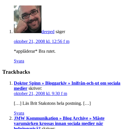
deeped
säger
oktober 21, 2008 kl. 12:56 f m
*applåderar* Bra rutet.
Svara
Trackbacks
Doktor Spinn » Bloggarkiv » Inifrån-och-ut om sociala
medier
skriver:
oktober 21, 2008 kl. 9:30 f m
[…] Läs Brit Stakstons hela postning. […]
Svara
JMW Kommunikation » Blog Archive » Måste
varumärken krossas innan sociala medier når
ledningsnivå?
skriver: