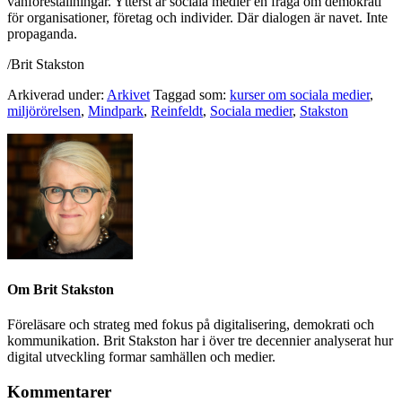
vanföreställningar. Ytterst är sociala medier en fråga om demokrati
för organisationer, företag och individer. Där dialogen är navet. Inte
propaganda.
/Brit Stakston
Arkiverad under:
Arkivet
Taggad som:
kurser om sociala medier
,
miljörörelsen
,
Mindpark
,
Reinfeldt
,
Sociala medier
,
Stakston
Om
Brit Stakston
Föreläsare och strateg med fokus på digitalisering, demokrati och
kommunikation. Brit Stakston har i över tre decennier analyserat hur
digital utveckling formar samhällen och medier.
Kommentarer