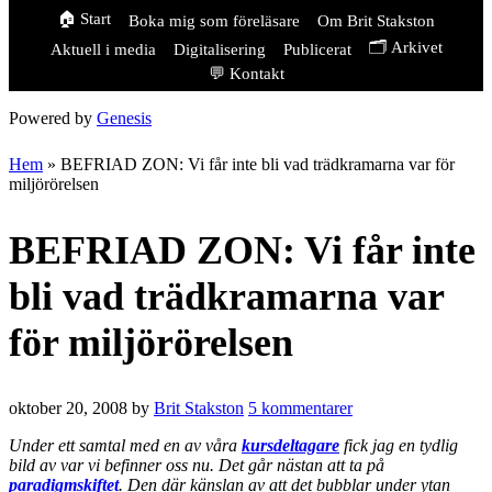
🏠 Start
Boka mig som föreläsare
Om Brit Stakston
🗂️ Arkivet
Aktuell i media
Digitalisering
Publicerat
💬 Kontakt
Powered by
Genesis
Hem
»
BEFRIAD ZON: Vi får inte bli vad trädkramarna var för
miljörörelsen
BEFRIAD ZON: Vi får inte
bli vad trädkramarna var
för miljörörelsen
oktober 20, 2008
by
Brit Stakston
5 kommentarer
Under ett samtal med en av våra
kursdeltagare
fick jag en tydlig
bild av var vi befinner oss nu. Det går nästan att ta på
paradigmskiftet
. Den där känslan av att det bubblar under ytan