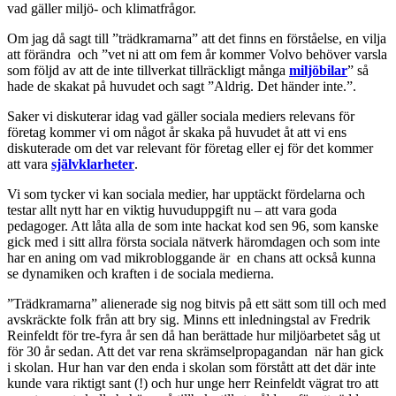
vad gäller miljö- och klimatfrågor.
Om jag då sagt till ”trädkramarna” att det finns en förståelse, en vilja
att förändra och ”vet ni att om fem år kommer Volvo behöver varsla
som följd av att de inte tillverkat tillräckligt många
miljöbilar
” så
hade de skakat på huvudet och sagt ”Aldrig. Det händer inte.”.
Saker vi diskuterar idag vad gäller sociala mediers relevans för
företag kommer vi om något år skaka på huvudet åt att vi ens
diskuterade om det var relevant för företag eller ej för det kommer
att vara
självklarheter
.
Vi som tycker vi kan sociala medier, har upptäckt fördelarna och
testar allt nytt har en viktig huvuduppgift nu – att vara goda
pedagoger. Att låta alla de som inte hackat kod sen 96, som kanske
gick med i sitt allra första sociala nätverk häromdagen och som inte
har en aning om vad mikrobloggande är en chans att också kunna
se dynamiken och kraften i de sociala medierna.
”Trädkramarna” alienerade sig nog bitvis på ett sätt som till och med
avskräckte folk från att bry sig. Minns ett inledningstal av Fredrik
Reinfeldt för tre-fyra år sen då han berättade hur miljöarbetet såg ut
för 30 år sedan. Att det var rena skrämselpropagandan när han gick
i skolan. Hur han var den enda i skolan som förstått att det där inte
kunde vara riktigt sant (!) och hur unge herr Reinfeldt vägrat tro att