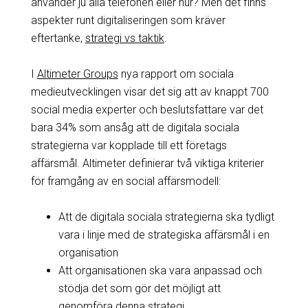
använder ju alla telefonen eller hur? Men det finns
aspekter runt digitaliseringen som kräver
eftertanke,
strategi vs taktik
.
I
Altimeter Groups
nya rapport om sociala
medieutvecklingen visar det sig att av knappt 700
social media experter och beslutsfattare var det
bara 34% som ansåg att de digitala sociala
strategierna var kopplade till ett företags
affärsmål. Altimeter definierar två viktiga kriterier
för framgång av en social affärsmodell:
Att de digitala sociala strategierna ska tydligt
vara i linje med de strategiska affärsmål i en
organisation
Att organisationen ska vara anpassad och
stödja det som gör det möjligt att
genomföra denna strategi