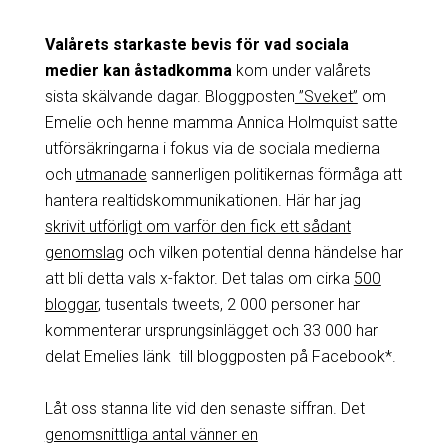
Valårets starkaste bevis
för vad sociala
medier kan åstadkomma
kom under valårets
sista skälvande dagar. Bloggposten
”Sveket”
om
Emelie och henne mamma Annica Holmquist satte
utförsäkringarna i fokus via de sociala medierna
och
utmanade
sannerligen politikernas förmåga att
hantera realtidskommunikationen. Här har jag
skrivit utförligt om varför den fick ett sådant
genomslag
och vilken potential denna händelse har
att bli detta vals x-faktor. Det talas om cirka
500
bloggar
, tusentals tweets, 2 000 personer har
kommenterar ursprungsinlägget och 33 000 har
delat Emelies länk till bloggposten på Facebook*.
Låt oss stanna lite vid den senaste siffran. Det
genomsnittliga antal vänner en