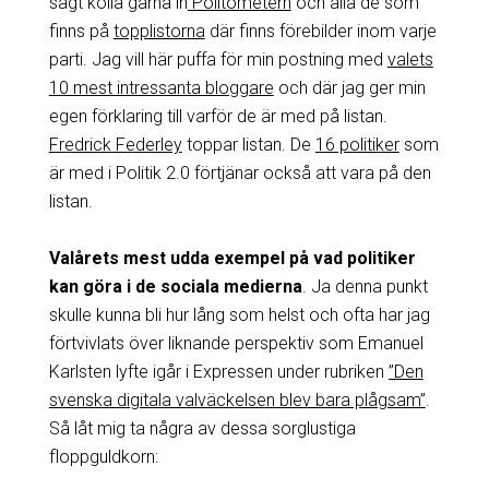
sagt kolla gärna in
Politometern
och alla de som
finns på
topplistorna
där finns förebilder inom varje
parti. Jag vill här puffa för min postning med
valets
10 mest intressanta bloggare
och där jag ger min
egen förklaring till varför de är med på listan.
Fredrick Federley
toppar listan. De
16 politiker
som
är med i Politik 2.0 förtjänar också att vara på den
listan.
Valårets mest udda exempel på vad politiker
kan göra i de sociala medierna
. Ja denna punkt
skulle kunna bli hur lång som helst och ofta har jag
förtvivlats över liknande perspektiv som Emanuel
Karlsten lyfte igår i Expressen under rubriken
”Den
svenska digitala valväckelsen blev bara plågsam”
.
Så låt mig ta några av dessa sorglustiga
floppguldkorn: