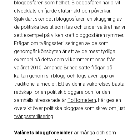
bloggosfären som helhet. Bloggosfären har blivit
utvecklats en
fjärde statsmakt
och
påverkar
.
Självklart sker det i bloggosfären en skuggning av
de politiska beslut som tas och under valåret har vi
sett exempel på vilken kraft bloggosfären rymmer.
Frågan om tvångssteriliseringen av de som
genomgår könsbyten är ett av de mest tydliga
exempel på detta som vi kommer minnas från
valåret 2010. Amanda Brihed satte frågan på
kartan genom sin
blogg
och
togs även upp
av
traditionella medier
. Ett av denna valrörelses bästa
redskap för en politisk bloggare och för den
samhällsintresserade är
Politometern
, här ges en
översikt över politiska bloggare som skrev om just
tvångssterilisering
.
Valårets bloggförebilder
är många och som