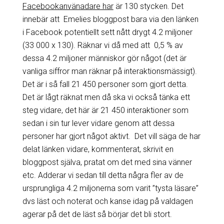
Facebookanvänadare har
är 130 stycken. Det
innebär att Emelies bloggpost bara via den länken
i Facebook potentiellt sett nått drygt 4.2 miljoner
(33 000 x 130). Räknar vi då med att 0,5 % av
dessa 4.2 miljoner människor gör något (det är
vanliga siffror man räknar på interaktionsmässigt).
Det är i så fall 21 450 personer som gjort detta.
Det är lågt räknat men då ska vi också tänka ett
steg vidare, det här är 21 450 interaktioner som
sedan i sin tur lever vidare genom att dessa
personer har gjort något aktivt. Det vill säga de har
delat länken vidare, kommenterat, skrivit en
bloggpost själva, pratat om det med sina vänner
etc. Adderar vi sedan till detta några fler av de
ursprungliga 4.2 miljonerna som varit ”tysta läsare”
dvs läst och noterat och kanse idag på valdagen
agerar på det de läst så börjar det bli stort.