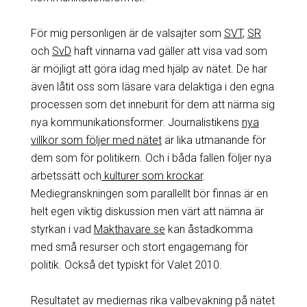
För mig personligen är de valsajter som
SVT
,
SR
och
SvD
haft vinnarna vad gäller att visa vad som
är möjligt att göra idag med hjälp av nätet. De har
även låtit oss som läsare vara delaktiga i den egna
processen som det inneburit för dem att närma sig
nya kommunikationsformer. Journalistikens
nya
villkor som följer med nätet
är lika utmanande för
dem som för politikern. Och i båda fallen följer nya
arbetssätt och
kulturer som krockar
.
Mediegranskningen som parallellt bör finnas är en
helt egen viktig diskussion men värt att nämna är
styrkan i vad
Makthavare.se
kan åstadkomma
med små resurser och stort engagemang för
politik. Också det typiskt för Valet 2010.
Resultatet av mediernas rika valbevakning på nätet