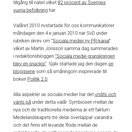
tillgång till nätet vilket
82 procent av Sveriges
vuxna befolkning
har.
Valåret 2010 rivstartade för oss kommunikatörer
måndagen den 4:e januari 2010 när SvD under
rubriken skrev om ”
Sociala medier ny PR-kanal
”
vilket av Martin Jönsson samma dag summerades
i redaktionsbloggen
”Sociala medie-granskningen
blev en snackis”
. Själv startade jag den dagen
en
bloggserie
som så småningom inspirerade till
boken
Politik 2.0
.
Alla aspekter av sociala medier har det
vridits och
vänts på
under detta valår. Symbiosen mellan de
nya och de traditionella medierna är ett faktum.
Medielandskapets tre delar överlappar varandra
och det finns ett levande flöde mellan de