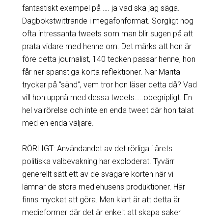
fantastiskt exempel på …. ja vad ska jag säga.
Dagbokstwittrande i megafonformat. Sorgligt nog
ofta intressanta tweets som man blir sugen på att
prata vidare med henne om. Det märks att hon är
före detta journalist, 140 tecken passar henne, hon
får ner spänstiga korta reflektioner. När Marita
trycker på ”sänd”, vem tror hon läser detta då? Vad
vill hon uppnå med dessa tweets…..obegripligt. En
hel valrörelse och inte en enda tweet där hon talat
med en enda väljare.
RÖRLIGT: Användandet av det rörliga i årets
politiska valbevakning har exploderat. Tyvärr
generellt sätt ett av de svagare korten när vi
lämnar de stora mediehusens produktioner. Här
finns mycket att göra. Men klart är att detta är
medieformer där det är enkelt att skapa saker