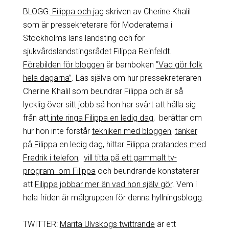
BLOGG:
Filippa och jag
skriven av Cherine Khalil
som är pressekreterare för Moderaterna i
Stockholms läns landsting och för
sjukvårdslandstingsrådet Filippa Reinfeldt.
Förebilden för bloggen
är barnboken
”Vad gör folk
hela dagarna”
. Läs själva om hur pressekreteraren
Cherine Khalil som beundrar Filippa och är så
lycklig över sitt jobb så hon har svårt att hålla sig
från att
inte ringa Filippa en ledig dag
, berättar om
hur hon inte förstår
tekniken med bloggen
,
tänker
på Filippa
en ledig dag, hittar
Filippa pratandes med
Fredrik i telefon
,
vill titta på ett gammalt tv-
program om Filippa
och beundrande konstaterar
att
Filippa jobbar mer än vad hon själv gör
. Vem i
hela friden är målgruppen för denna hyllningsblogg.
TWITTER:
Marita Ulvskogs twittrande
är ett