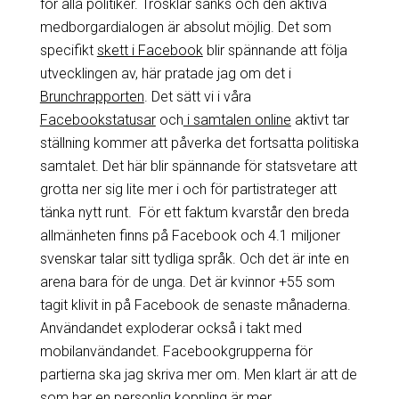
för alla politiker. Trösklar sänks och den aktiva
medborgardialogen är absolut möjlig. Det som
specifikt
skett i Facebook
blir spännande att följa
utvecklingen av, här pratade jag om det i
Brunchrapporten
. Det sätt vi i våra
Facebookstatusar
och
i samtalen online
aktivt tar
ställning kommer att påverka det fortsatta politiska
samtalet. Det här blir spännande för statsvetare att
grotta ner sig lite mer i och för partistrateger att
tänka nytt runt. För ett faktum kvarstår den breda
allmänheten finns på Facebook och 4.1 miljoner
svenskar talar sitt tydliga språk. Och det är inte en
arena bara för de unga. Det är kvinnor +55 som
tagit klivit in på Facebook de senaste månaderna.
Användandet exploderar också i takt med
mobilanvändandet. Facebookgrupperna för
partierna ska jag skriva mer om. Men klart är att de
som har en personlig koppling är mer