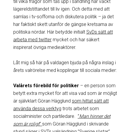
till vilka frågor som tas upp i sändning har väckt
lägereldstittandet till liv igen. Och detta med att
samlas i tv-sofforna och diskutera politik – ja det
har faktiskt skett utanför de gängse kretsarna av
politiska nördar. Här betydde initialt
SvDs sätt att
arbeta med twitter
mycket och har säkert
inspirerat övriga medieaktörer.
Låt mig så här på valdagen bjuda på några inslag i
årets valrörelse med kopplingar till sociala medier:
Valårets förebild för politiker
– en person som
betytt extra mycket för att visa vad som är möjligt
är självklart Göran Hägglund
som hittat sätt att
använda dessa verktyg
trots arbetet som
socialminister och partiledare.
”
Man hinner det
som är roligt
”
som Göran Hägglund i skrivande
stund säger i SVTs valsändning ”Sverige röstar”