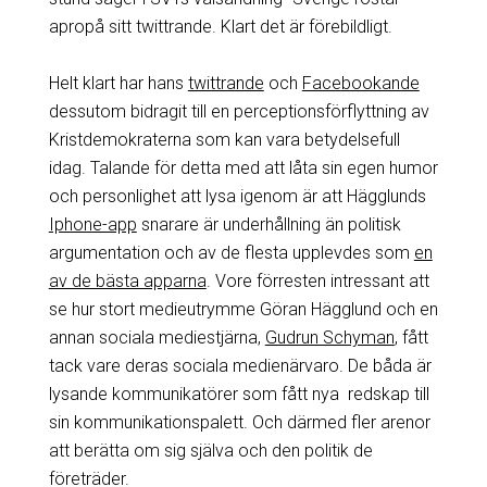
apropå sitt twittrande. Klart det är förebildligt.
Helt klart har hans
twittrande
och
Facebookande
dessutom bidragit till en perceptionsförflyttning av
Kristdemokraterna som kan vara betydelsefull
idag. Talande för detta med att låta sin egen humor
och personlighet att lysa igenom är att Hägglunds
Iphone-app
snarare är underhållning än politisk
argumentation och av de flesta upplevdes som
en
av de bästa apparna
. Vore förresten intressant att
se hur stort medieutrymme Göran Hägglund och en
annan sociala mediestjärna,
Gudrun Schyman
, fått
tack vare deras sociala medienärvaro. De båda är
lysande kommunikatörer som fått nya redskap till
sin kommunikationspalett. Och därmed fler arenor
att berätta om sig själva och den politik de
företräder.