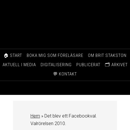
🏠 START
BOKA MIG SOM FÖRELÄSARE
OM BRIT STAKSTON
AKTUELL I MEDIA
DIGITALISERING
PUBLICERAT
🗂️ ARKIVET
💬 KONTAKT
Hem
»
Det blev ett Facebookval.
Valrörelsen 2010.