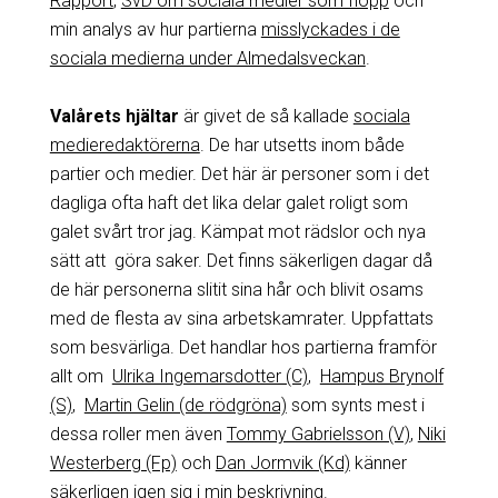
Rapport
,
SvD om sociala medier som flopp
och
min analys av hur partierna
misslyckades i de
sociala medierna under Almedalsveckan
.
Valårets hjältar
är givet de så kallade
sociala
medieredaktörerna
. De har utsetts inom både
partier och medier. Det här är personer som i det
dagliga ofta haft det lika delar galet roligt som
galet svårt tror jag. Kämpat mot rädslor och nya
sätt att göra saker. Det finns säkerligen dagar då
de här personerna slitit sina hår och blivit osams
med de flesta av sina arbetskamrater. Uppfattats
som besvärliga. Det handlar hos partierna framför
allt om
Ulrika Ingemarsdotter (C)
,
Hampus Brynolf
(S)
,
Martin Gelin (de rödgröna)
som synts mest i
dessa roller men även
Tommy Gabrielsson (V)
,
Niki
Westerberg (Fp)
och
Dan Jormvik (Kd)
känner
säkerligen igen sig i min beskrivning.