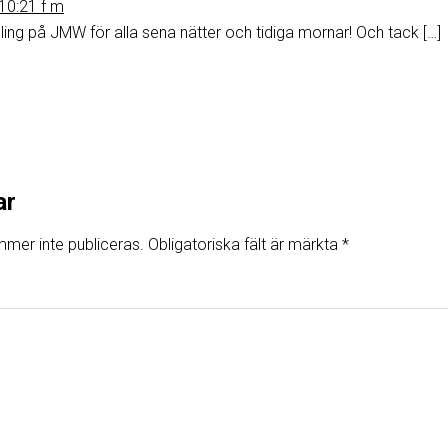
 10:21 f m
lling på JMW för alla sena nätter och tidiga mornar! Och tack […]
ar
mer inte publiceras.
Obligatoriska fält är märkta
*