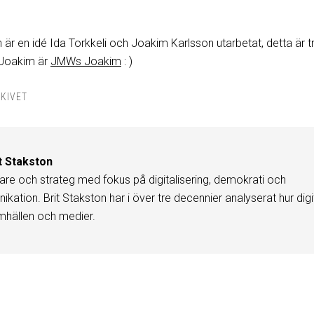
r en idé Ida Torkkeli och Joakim Karlsson utarbetat, detta är t
 Joakim är
JMWs Joakim
: )
KIVET
t Stakston
are och strateg med fokus på digitalisering, demokrati och
kation. Brit Stakston har i över tre decennier analyserat hur digi
mhällen och medier.
r