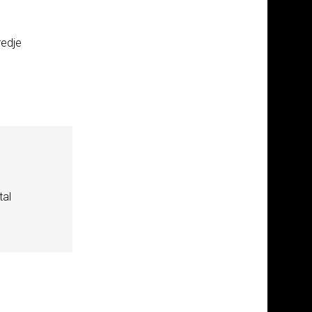
redje
tal