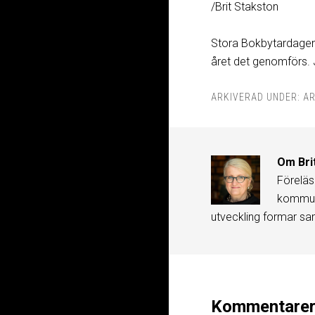
/Brit Stakston
Stora Bokbytardagen ä
året det genomförs.
ARKIVERAD UNDER:
AR
Om
Bri
Föreläs
kommuni
utveckling formar sa
Kommentare