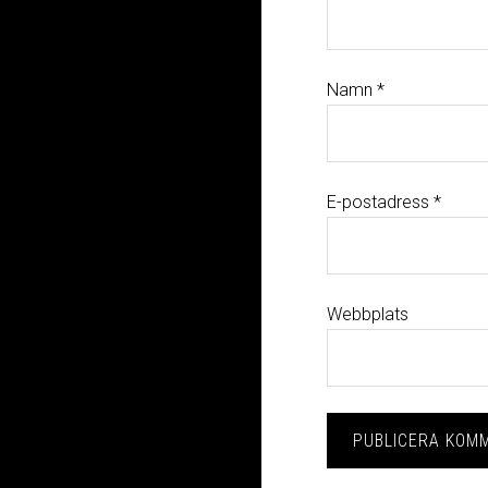
Namn
*
E-postadress
*
Webbplats