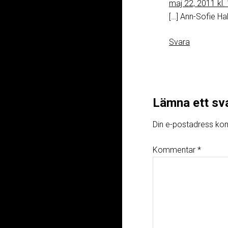
maj 22, 2011 kl.
[…] Ann-Sofie Ha
Svara
Lämna ett sv
Din e-postadress kom
Kommentar
*