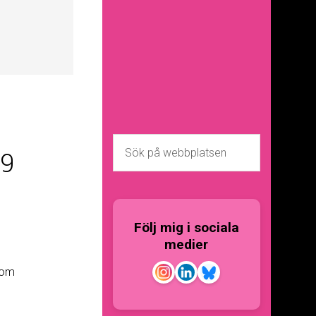
19
Följ mig i sociala
medier
som