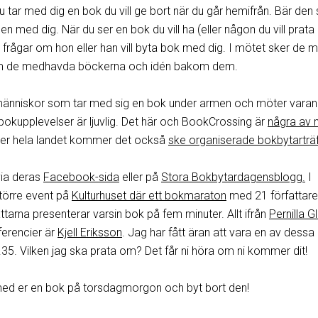
u tar med dig en bok du vill ge bort när du går hemifrån. Bär den 
en med dig. När du ser en bok du vill ha (eller någon du vill prat
frågar om hon eller han vill byta bok med dig. I mötet sker de 
 om de medhavda böckerna och idén bakom dem.
 människor som tar med sig en bok under armen och möter varan
bokupplevelser är ljuvlig. Det här och BookCrossing är
några av 
ver hela landet kommer det också
ske organiserade bokbytarträf
via deras
Facebook-sida
eller på
Stora Bokbytardagensblogg.
I
törre event på
Kulturhuset där ett bokmaraton
med 21 författare
ttarna presenterar varsin bok på fem minuter. Allt ifrån
Pernilla G
ferencier är
Kjell Eriksson
. Jag har fått äran att vara en av dessa
.35. Vilken jag ska prata om? Det får ni höra om ni kommer dit!
med er en bok på torsdagmorgon och byt bort den!