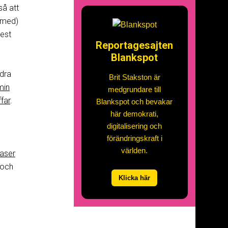
så att
a med)
mest
Reportagesajten
Blankspot
dra
Brit Stakston är
min
medgrundare till
far
.
Blankspot och bevakar
här demokrati,
digitalisering och
förändringskraft i
världen.
laser
 och
Klicka här