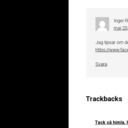
Inger 
maj 20,
Jag tipsar om d
https://www.fa
Svara
Trackbacks
Tack så himla,