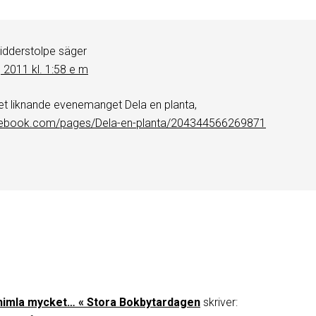
Ridderstolpe
säger
 2011 kl. 1:58 e m
et liknande evenemanget Dela en planta,
cebook.com/pages/Dela-en-planta/204344566269871
 himla mycket… « Stora Bokbytardagen
skriver: