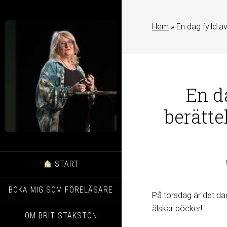
Hem
»
En dag fylld a
En d
berätte
START
BOKA MIG SOM FÖRELÄSARE
På torsdag är det da
älskar böcker!
OM BRIT STAKSTON