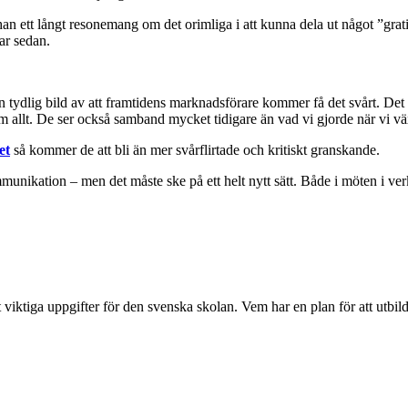
an ett långt resonemang om det orimliga i att kunna dela ut något ”grat
rar sedan.
en tydlig bild av att framtidens marknadsförare kommer få det svårt. Det
om allt. De ser också samband mycket tidigare än vad vi gjorde när vi vä
et
så kommer de att bli än mer svårflirtade och kritiskt granskande.
unikation – men det måste ske på ett helt nytt sätt. Både i möten i ver
t viktiga uppgifter för den svenska skolan. Vem har en plan för att utbil