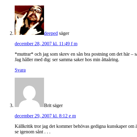
deeped
säger
december 28, 2007 kl. 11:49 f m
*muttrar* och jag som skrev en sån bra postning om det här – s
Jag håller med dig: ser samma saker hos min åttaåring.
Svara
Brit
säger
december 29, 2007 kl. 8:12 e m
Källkritik tror jag det kommer behövas gedigna kunskaper om ä
se igenom sånt . . .