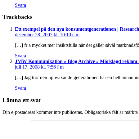
Svara
Trackbacks
Ett exempel på den nya konsumentgenerationen | Researc
december 28, 2007 kl. 10:10 e m
[…] fr a mycket mer insiktsfulla när det gäller såväl marknadsf
Svara
JMW Kommunikation » Blog Archive » Mörklagd reklam - 
juli 17, 2008 kl. 7:56 f m
[…] Jag tror den uppväxande generationen har en helt annan ins
Svara
Lämna ett svar
Din e-postadress kommer inte publiceras.
Obligatoriska fält är märkta