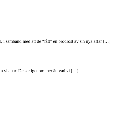
, i samband med att de “fått” en brödrost av sin nya affär […]
än vi anar. De ser igenom mer än vad vi […]