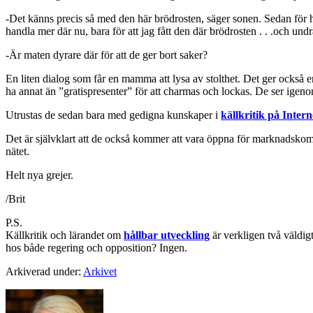
-Det känns precis så med den här brödrosten, säger sonen. Sedan för h
handla mer där nu, bara för att jag fått den där brödrosten . . .och und
-Är maten dyrare där för att de ger bort saker?
En liten dialog som får en mamma att lysa av stolthet. Det ger också 
ha annat än ”gratispresenter” för att charmas och lockas. De ser igen
Utrustas de sedan bara med gedigna kunskaper i
källkritik på Intern
Det är självklart att de också kommer att vara öppna för marknadskomm
nätet.
Helt nya grejer.
/Brit
P.S.
Källkritik och lärandet om
hållbar utveckling
är verkligen två väldig
hos både regering och opposition? Ingen.
Arkiverad under:
Arkivet