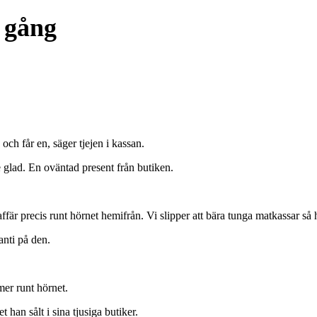
å gång
ch får en, säger tjejen i kassan.
 glad. En oväntad present från butiken.
fär precis runt hörnet hemifrån. Vi slipper att bära tunga matkassar så 
nti på den.
mer runt hörnet.
han sålt i sina tjusiga butiker.