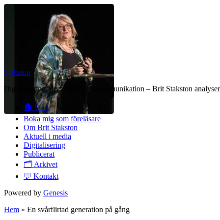
Stakston
Digitalisering, demokrati och kommunikation – Brit Stakston analysera
🏠 Start
Boka mig som föreläsare
Om Brit Stakston
Aktuell i media
Digitalisering
Publicerat
🗂️ Arkivet
💬 Kontakt
Powered by
Genesis
Hem
»
En svårflirtad generation på gång