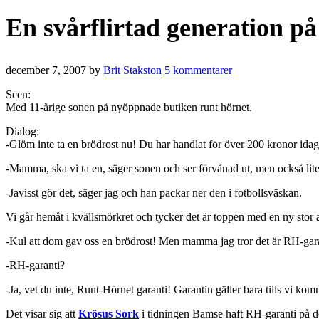
En svårflirtad generation p
december 7, 2007
by
Brit Stakston
5 kommentarer
Scen:
Med 11-årige sonen på nyöppnade butiken runt hörnet.
Dialog:
-Glöm inte ta en brödrost nu! Du har handlat för över 200 kronor idag o
-Mamma, ska vi ta en, säger sonen och ser förvånad ut, men också lite
-Javisst gör det, säger jag och han packar ner den i fotbollsväskan.
Vi går hemåt i kvällsmörkret och tycker det är toppen med en ny stor af
-Kul att dom gav oss en brödrost! Men mamma jag tror det är RH-gara
-RH-garanti?
-Ja, vet du inte, Runt-Hörnet garanti! Garantin gäller bara tills vi kom
Det visar sig att
Krösus Sork
i tidningen Bamse haft RH-garanti på det 