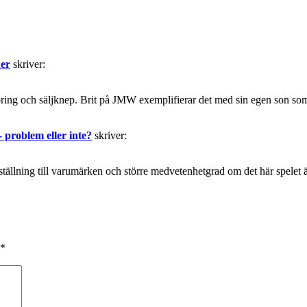
her
skriver:
öring och säljknep. Brit på JMW exemplifierar det med sin egen son som
problem eller inte?
skriver:
tällning till varumärken och större medvetenhetgrad om det här spelet 
*