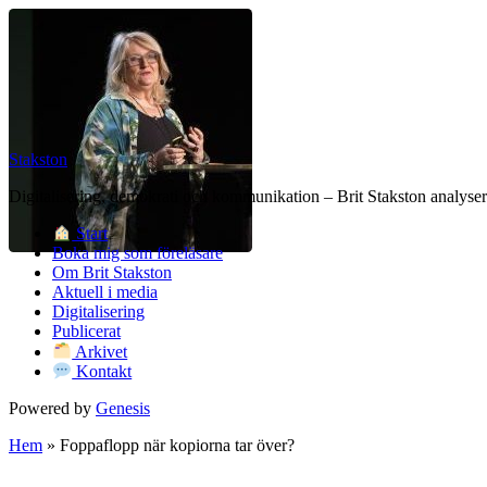
Stakston
Digitalisering, demokrati och kommunikation – Brit Stakston analysera
Start
Boka mig som föreläsare
Om Brit Stakston
Aktuell i media
Digitalisering
Publicerat
Arkivet
Kontakt
Powered by
Genesis
Hem
»
Foppaflopp när kopiorna tar över?