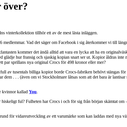
r över?
s vinterkollektion tillhör ett av de mest lästa inläggen.
6 medlemmar. Vad det säger om Facebook i sig återkommer vi till längre
kfantasten kommer det ändå alltid att vara en lycka att ha en original
d glädje hur fransig och sjaskig kopian snart ser ut. Kopior åldras int
tt par sprillans nya original Crocs för 498 kronor eller mer?
 full av tusentals billiga kopior borde Crocs-fabriken behövt stängas fö
och har dem . . . (även om vi Stockholmare låtsas som att det bara är lanti
r kvinnor kallad
You
.
iskeligt ful? Fulheten har Crocs i och för sig från början skämtat om –
 grund för vidareutveckling av ett varumärke som kan laddas med nya v