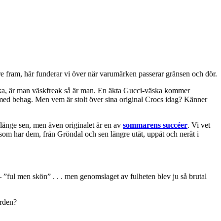
 fram, här funderar vi över när varumärken passerar gränsen och dör.
väska, är man väskfreak så är man. En äkta Gucci-väska kommer
e med behag. Men vem är stolt över sina original Crocs idag? Känner
r länge sen, men även originalet är en av
sommarens succéer
. Vi vet
sar som har dem, från Gröndal och sen längre utåt, uppåt och neråt i
 ”ful men skön” . . . men genomslaget av fulheten blev ju så brutal
ärden?