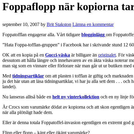
Foppaflopp när kopiorna ta
september 10, 2007
by
Brit Stakston
Lämna en kommentar
Foppatofflan engagerar alla. Vårt tidigare
blogginlägg
om Foppatoffeln
”Hata Foppa-tofflan-gruppen” i Facebook har i skrivande stund 12 60
OK att en kopia på en
Gucci-väska
är billigare än
originalet
. För väs
dessutom att hålla längre och innehavaren av en äkta väska noterar me
man sig som en vinnare eller förlorare när man går ut ur butiken med e
Med
tidningsartiklar
om att plasten i tofflan är giftig och marknaden
ju det här utan att läsa tidningsartiklar, vi har ju alla sett dem . . . 
landet).
Nu lanseras alltså både en
helt ny vinterkollektion
och en ny linje fö
Är Crocs som varumärke dödat av kopiorna och att skon egentligen är h
när alla plötsligt hade dem.
Eller är denna totala Foppatoffel-invasion egentligen en extremt god
Flipp eller flopp – känt eller ökänt varumärke?