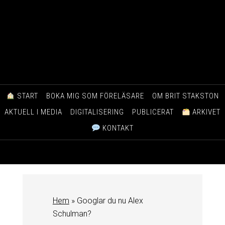
START
BOKA MIG SOM FÖRELÄSARE
OM BRIT STAKSTON
AKTUELL I MEDIA
DIGITALISERING
PUBLICERAT
ARKIVET
KONTAKT
Hem
»
Googlar du nu Alex
Schulman?