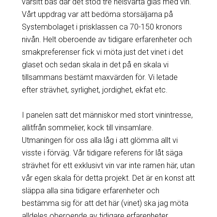
varsitt bås där det stod tre helsvarta glas med vin.
Vårt uppdrag var att bedöma storsäljarna på
Systembolaget i prisklassen ca 70-150 kronors
nivån. Helt oberoende av tidigare erfarenheter och
smakpreferenser fick vi möta just det vinet i det
glaset och sedan skala in det på en skala vi
tillsammans bestämt maxvärden för. Vi letade
efter strävhet, syrlighet, jordighet, ekfat etc.
I panelen satt det människor med stort vinintresse,
allitfrån sommelier, kock till vinsamlare.
Utmaningen för oss alla låg i att glömma allt vi
visste i förväg. Vår tidigare referens för låt säga
strävhet för ett exklusivt vin var inte ramen här, utan
vår egen skala för detta projekt. Det är en konst att
släppa alla sina tidigare erfarenheter och
bestämma sig för att det här (vinet) ska jag möta
alldeles oberoende av tidigare erfarenheter.