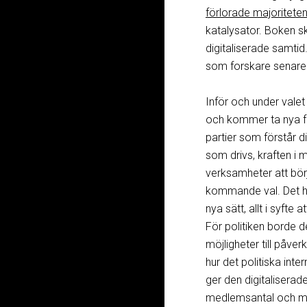
förlorade majoriteten
katalysator. Boken skr
digitaliserade samtid
som forskare senar
Inför och under vale
och kommer ta nya f
partier som förstår d
som drivs, kraften i 
verksamheter att bör
kommande val. Det han
nya sätt, allt i syfte
För politiken borde d
möjligheter till påve
hur det politiska inte
ger den digitaliserad
medlemsantal och me