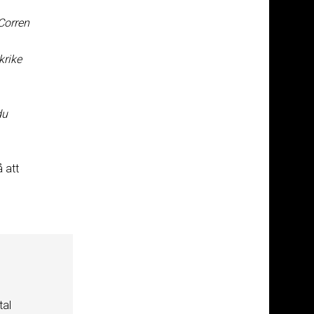
 Corren
krike
du
 att
tal