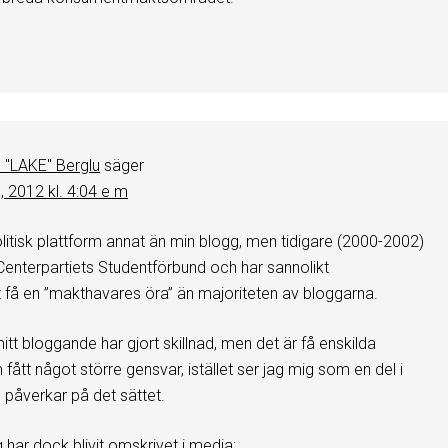
 "LAKE" Berglu
säger
8, 2012 kl. 4:04 e m
litisk plattform annat än min blogg, men tidigare (2000-2002)
Centerpartiets Studentförbund och har sannolikt
tt få en ”makthavares öra” än majoriteten av bloggarna.
itt bloggande har gjort skillnad, men det är få enskilda
fått något större gensvar, istället ser jag mig som en del i
 påverkar på det sättet.
gg har dock blivit omskrivet i media: