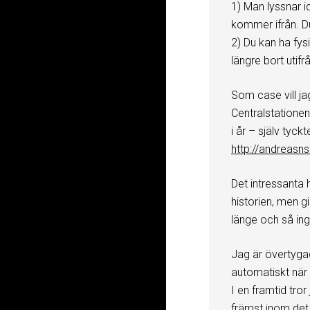
1) Man lyssnar i
kommer ifrån. D
2) Du kan ha fys
längre bort utifr
Som case vill j
Centralstation
i år – själv tyckt
http://andreas
Det intressanta h
historien, men gi
länge och så ing
Jag är övertygad
automatiskt när m
I en framtid tro
främst inom de