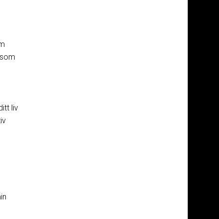
om
r som
tt liv
iv
in