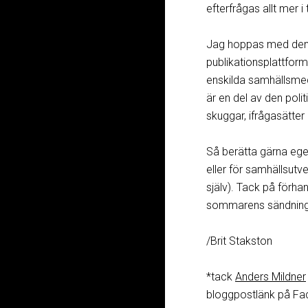
efterfrågas allt mer 
Jag hoppas med denn
publikationsplattfor
enskilda samhällsmed
är en del av den poli
skuggar, ifrågasätter 
Så berätta gärna eget
eller för samhällsutvec
själv). Tack på förh
sommarens sändninga
/Brit Stakston
*tack
Anders Mildner
bloggpostlänk på F