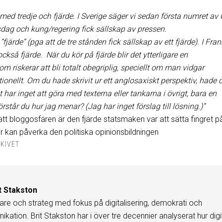
med tredje och fjärde. I Sverige säger vi sedan första numret av
ksdag och kung/regering fick sällskap av pressen.
järde” (pga att de tre stånden fick sällskap av ett fjärde). I Fran
så fjärde. När du kör på fjärde blir det ytterligare en
riskerar att bli totalt obegriplig, speciellt om man vidgar
ionellt. Om du hade skrivit ur ett anglosaxiskt perspektiv, hade 
t har inget att göra med texterna eller tankarna i övrigt, bara en
rstår du hur jag menar? (Jag har inget förslag till lösning.)”
tt bloggosfären är den fjärde statsmaken var att sätta fingret på
 kan påverka den politiska opinionsbildningen
KIVET
t Stakston
are och strateg med fokus på digitalisering, demokrati och
kation. Brit Stakston har i över tre decennier analyserat hur digi