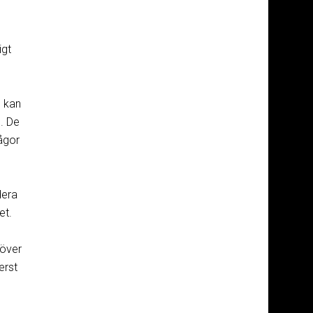
igt
g kan
. De
rågor
dera
et.
 över
erst