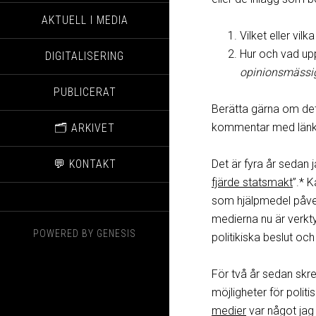
AKTUELL I MEDIA
Vilket eller vil
Hur och vad upp
DIGITALISERING
opinionsmässigt
PUBLICERAT
Berätta gärna om det
kommentar med länk til
🗂️ ARKIVET
💬 KONTAKT
Det är fyra år sedan 
fjärde statsmakt
”.* 
som hjälpmedel påverk
medierna nu är verkt
POWERED BY
GENESIS
politikiska beslut oc
För två år sedan skr
möjligheter för pol
medier
var något jag 