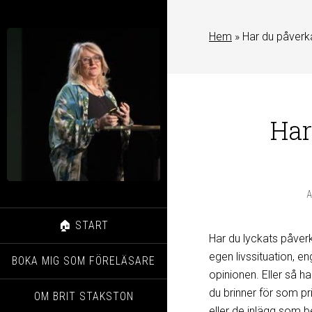
Hem
»
Har du påverk
Har
A
🏠 START
Har du lyckats påverk
egen livssituation, e
BOKA MIG SOM FÖRELÄSARE
opinionen. Eller så har
du brinner för som pr
OM BRIT STAKSTON
eller de inlägg som be