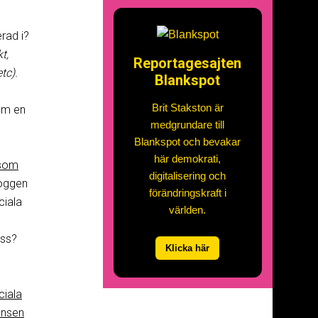
erad i?
t,
Reportagesajten
tc).
Blankspot
Brit Stakston är
nom en
medgrundare till
Blankspot och bevakar
här demokrati,
 som
digitalisering och
loggen
förändringskraft i
ciala
världen.
ess?
Klicka här
ciala
iansen