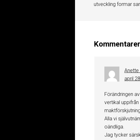
utveckling formar sa
Kommentare
Anette
april 2
Förändringen av
vertikal uppifrån
maktförskjutning.
Alla vi självutn
oändliga.
Jag tycker särski