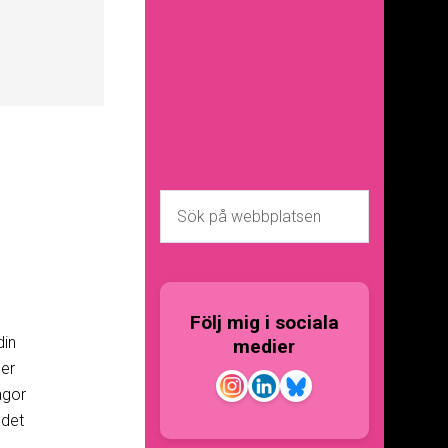
Följ mig i sociala
din
medier
ler
rågor
 det