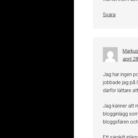
Svara
Markus
april 2
Jag har ingen po
jobbade jag på 
därför lättare a
Jag känner att m
blogginlägg som 
bloggsfären och
Ett särskilt inlä