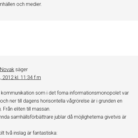
mhällen och medier.
r
 Novak
säger
8, 2012 kl. 11:34 f m
 kommunikation som i det forna informationsmonopolet var
 och ner till dagens horisontella vågrörelse är i grunden en
 Från eliten till massan.
ämnda samhällsförbättrare jublar då möjligheterna givetvis är
lt två inslag är fantastiska: