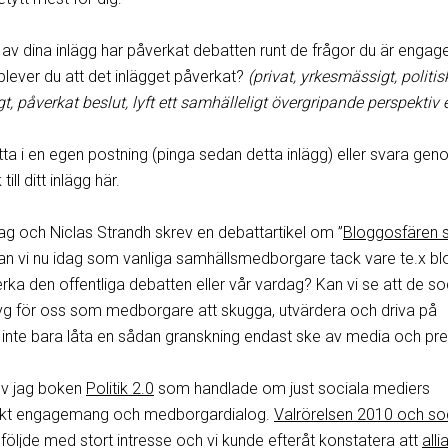
ka av dina inlägg har påverkat debatten runt de frågor du är engag
lever du att det inlägget påverkat?
(privat, yrkesmässigt, politisk
, påverkat beslut, lyft ett samhälleligt övergripande perspektiv e
ta i en egen postning (pinga sedan detta inlägg) eller svara ge
l ditt inlägg här.
jag och Niclas Strandh skrev en debattartikel om ”
Bloggosfären
Kan vi nu idag som vanliga samhällsmedborgare tack vare te.x b
a den offentliga debatten eller vår vardag? Kan vi se att de so
yg för oss som medborgare att skugga, utvärdera och driva på
h inte bara låta en sådan granskning endast ske av media och pr
ev jag boken
Politik 2.0
som handlade om just sociala mediers
itiskt engagemang och medborgardialog.
Valrörelsen 2010 och so
följde med stort intresse och vi kunde efteråt konstatera att
all