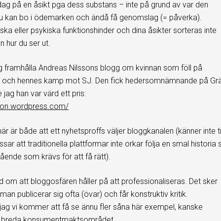
dag på en åsikt pga dess substans – inte på grund av var den
u kan bo i ödemarken och ändå få genomslag (= påverka).
iska eller psykiska funktionshinder och dina åsikter sorteras inte
ån hur du ser ut.
ag framhålla Andreas Nilssons blogg om kvinnan som föll på
en och hennes kamp mot SJ. Den fick hedersomnämnande på Gr
e jag han var värd ett pris:
nson.wordpress.com/
är är både att ett nyhetsproffs väljer bloggkanalen (känner inte ti
ssar att traditionella plattformar inte orkar följa en smal historia 
ående som krävs för att få rätt).
 om att bloggosfären håller på att professionaliseras. Det sker
an publicerar sig ofta (övar) och får konstruktiv kritik.
r jag vi kommer att få se ännu fler såna här exempel, kanske
t breda konsumentmaktsområdet.