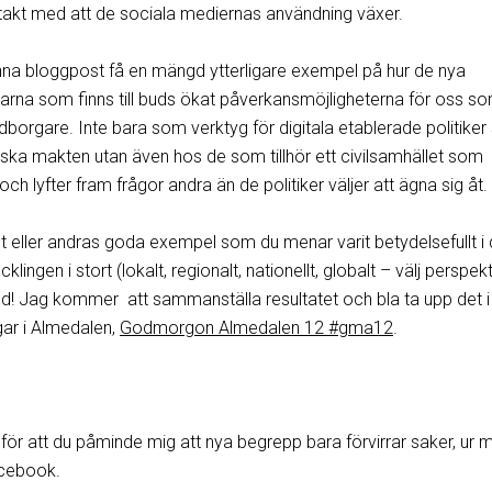
i takt med att de sociala mediernas användning växer.
a bloggpost få en mängd ytterligare exempel på hur de nya
marna som finns till buds ökat påverkansmöjligheterna för oss s
borgare. Inte bara som verktyg för digitala etablerade politike
tiska makten utan även hos de som tillhör ett civilsamhället som
och lyfter fram frågor andra än de politiker väljer att ägna sig åt.
 eller andras goda exempel som du menar varit betydelsefullt i di
klingen i stort (lokalt, regionalt, nationellt, globalt – välj perspekt
and! Jag kommer att sammanställa resultatet och bla ta upp det i
r i Almedalen,
Godmorgon Almedalen 12 #gma12
.
för att du påminde mig att nya begrepp bara förvirrar saker, ur m
acebook.