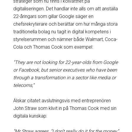
strateger som nu finns i kölvattnet på
digitaliseringen. Det handlar inte alls om att anställa
22-åringars som gillar Google säger en
chefsrekryterare och berättar om hur många stora
traditionella bolag nu tagit in digital kompetens i
styrelserummen och nämner både Walmart, Coca-
Cola och Thomas Cook som exempel:
“They are not looking for 22-year-olds from Google
or Facebook, but senior executives who have been
through a transformation in a sector like media or
telecoms,”
Älskar citatet avslutningsvis med entreprenören
John Straw som klivit in på Thomas Cook med sin
digitala kunskap:
”Mr Straw agrees. “I don’t really do it for the money,”