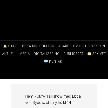
START
BOKA MIG SOM FÖRELÄSARE
OM BRIT STAKSTON
AKTUELL I MEDIA
DIGITALISERING
PUBLICERAT
ARKIVET
KONTAKT
Hem
»
JMW Talkshow med Ebba
von Sydow, obs ny tid kl 14