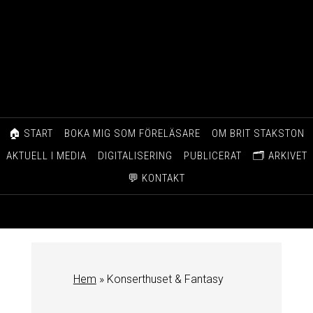
🏠 START
BOKA MIG SOM FÖRELÄSARE
OM BRIT STAKSTON
AKTUELL I MEDIA
DIGITALISERING
PUBLICERAT
🗂️ ARKIVET
💬 KONTAKT
Hem
»
Konserthuset & Fantasy