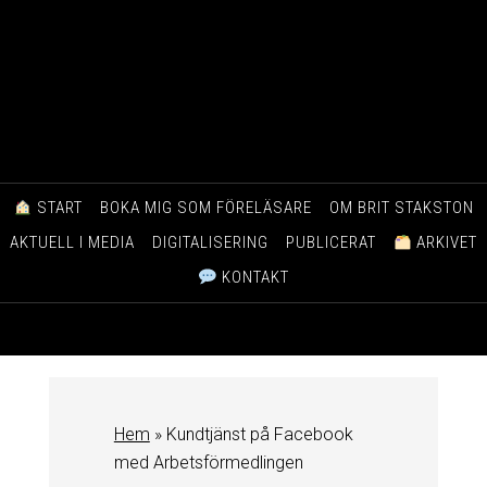
START
BOKA MIG SOM FÖRELÄSARE
OM BRIT STAKSTON
AKTUELL I MEDIA
DIGITALISERING
PUBLICERAT
ARKIVET
KONTAKT
Hem
»
Kundtjänst på Facebook
med Arbetsförmedlingen