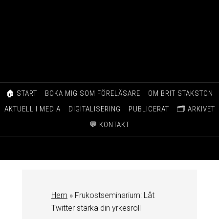
🏠 START
BOKA MIG SOM FÖRELÄSARE
OM BRIT STAKSTON
AKTUELL I MEDIA
DIGITALISERING
PUBLICERAT
🗂️ ARKIVET
💬 KONTAKT
Hem
»
Frukostseminarium: Låt
Twitter stärka din yrkesroll