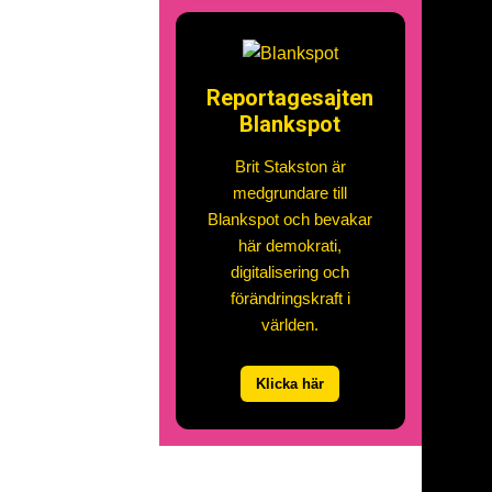
Reportagesajten
Blankspot
Brit Stakston är
medgrundare till
Blankspot och bevakar
här demokrati,
digitalisering och
förändringskraft i
världen.
Klicka här