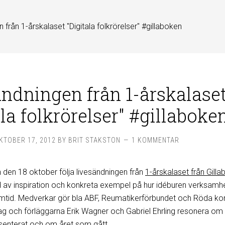
 från 1-årskalaset "Digitala folkrörelser" #gillaboken
ndningen från 1-årskalase
ala folkrörelser" #gillaboke
KTOBER 17, 2012
BY
BRIT STAKSTON
1 KOMMENTAR
 den 18 oktober följa livesändningen från
1-årskalaset från Gill
ld av inspiration och konkreta exempel på hur idéburen verksamh
 samtid. Medverkar gör bla ABF, Reumatikerförbundet och Röda kor
 och förläggarna Erik Wagner och Gabriel Ehrling resonera om
senterat och om året som gått
.