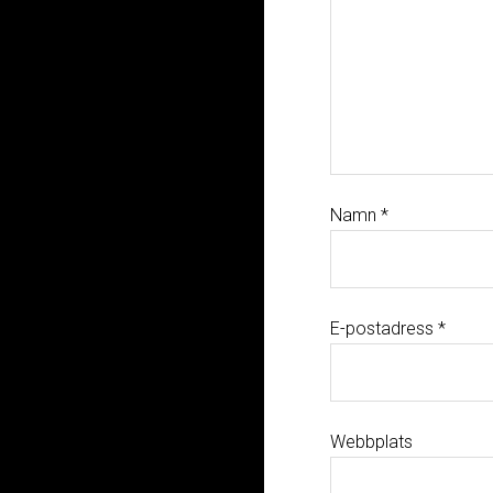
Namn
*
E-postadress
*
Webbplats