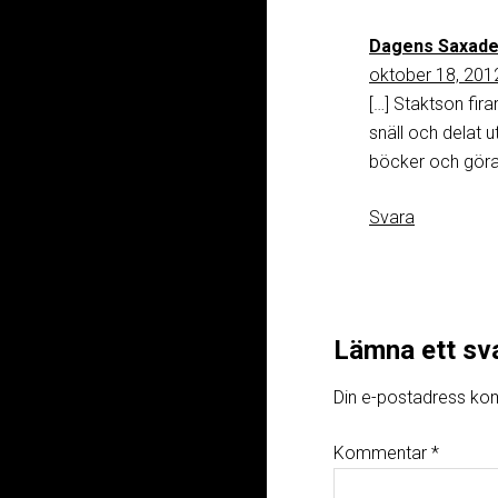
Dagens Saxade 
oktober 18, 2012
[…] Staktson fira
snäll och delat ut
böcker och göra 
Svara
Lämna ett sv
Din e-postadress kom
Kommentar
*