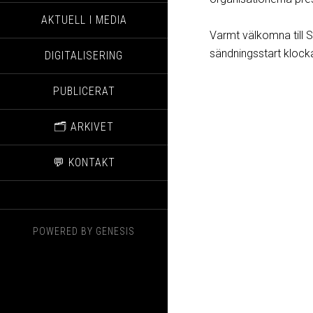
AKTUELL I MEDIA
Varmt välkomna till S
sändningsstart klock
DIGITALISERING
PUBLICERAT
🗂️ ARKIVET
💬 KONTAKT
POWERED BY
GENESIS