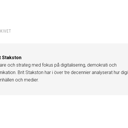
KIVET
t Stakston
are och strateg med fokus på digitalisering, demokrati och
kation. Brit Stakston har i över tre decennier analyserat hur digi
mhällen och medier.