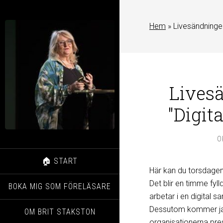
Hem
»
Livesändningen
Livesä
"Digit
O
🏠 START
Här kan du torsdagen
Det blir en timme fyl
BOKA MIG SOM FÖRELÄSARE
arbetar i en digital
Dessutom kommer jag
OM BRIT STAKSTON
organisationerna pre