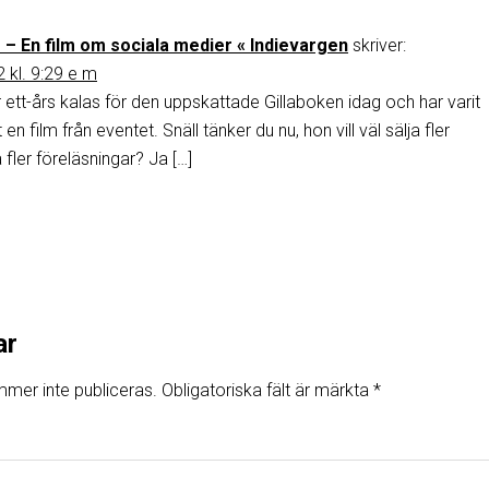
– En film om sociala medier « Indievargen
skriver:
 kl. 9:29 e m
r ett-års kalas för den uppskattade Gillaboken idag och har varit
 en film från eventet. Snäll tänker du nu, hon vill väl sälja fler
fler föreläsningar? Ja […]
ar
mer inte publiceras.
Obligatoriska fält är märkta
*