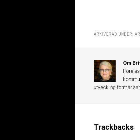
ARKIVERAD UNDER:
AR
Om
Bri
Föreläs
kommuni
utveckling formar sa
Trackbacks