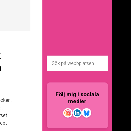
t
n
Följ mig i sociala
aboken
.
medier
et
set.
 det