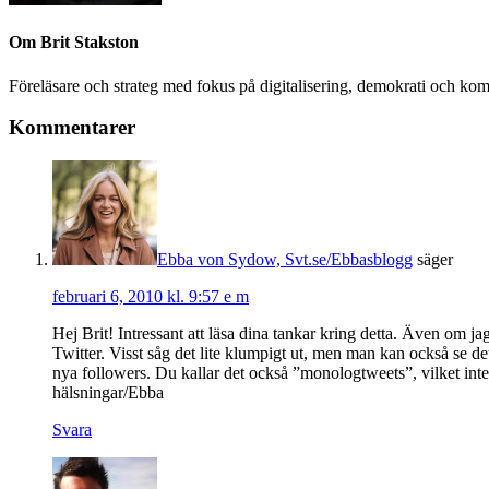
Om
Brit Stakston
Föreläsare och strateg med fokus på digitalisering, demokrati och kom
Kommentarer
Ebba von Sydow, Svt.se/Ebbasblogg
säger
februari 6, 2010 kl. 9:57 e m
Hej Brit! Intressant att läsa dina tankar kring detta. Även om ja
Twitter. Visst såg det lite klumpigt ut, men man kan också se de
nya followers. Du kallar det också ”monologtweets”, vilket inte
hälsningar/Ebba
Svara