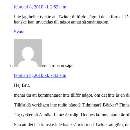
februari 8, 2010 kl. 2:52 e m
Inte jag heller tyckte att Twitter tillförde något i detta format
kanske kan utvecklas till något annat så småningom.
Svara
eric aronson
säger
februari 8, 2010 kl. 7:43 e m
Hej Brit,
menar du att kommentarer inte tillför något, om det inte är en d
Tillför då verkligen inte radio något? Tidningar? Böcker? Finns 
Jag tycker att Annika Lantz är rolig. Hennes kommentarer är of
Sen att det här kanske inte hade så mkt med Twitter att göra, det