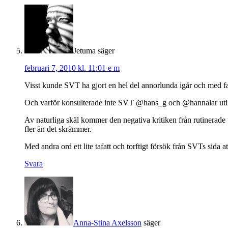
Jetuma
säger
februari 7, 2010 kl. 11:01 e m
Visst kunde SVT ha gjort en hel del annorlunda igår och med fac
Och varför konsulterade inte SVT @hans_g och @hannalar utifrån
Av naturliga skäl kommer den negativa kritiken från rutinerade t
fler än det skrämmer.
Med andra ord ett lite tafatt och torftigt försök från SVTs sida 
Svara
Anna-Stina Axelsson
säger