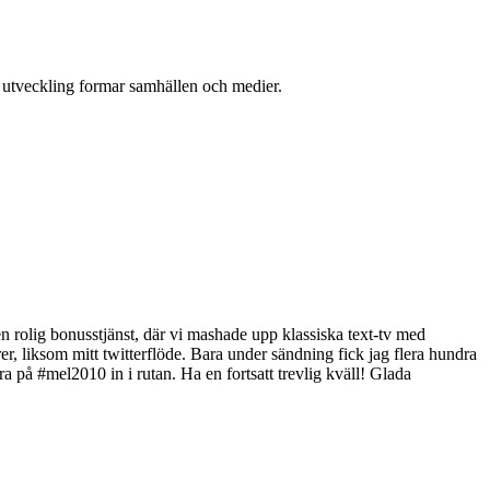
l utveckling formar samhällen och medier.
v en rolig bonusstjänst, där vi mashade upp klassiska text-tv med
er, liksom mitt twitterflöde. Bara under sändning fick jag flera hundra
 på #mel2010 in i rutan. Ha en fortsatt trevlig kväll! Glada