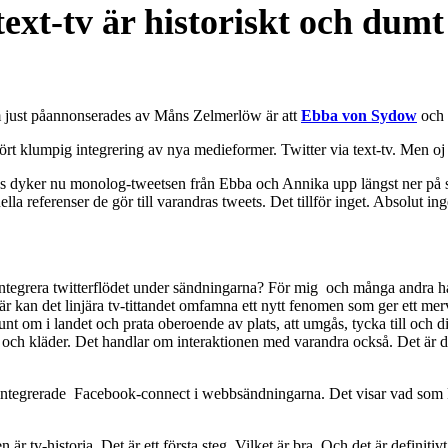
text-tv är historiskt och dumt
som just påannonserades av Måns Zelmerlöw är att
Ebba von Sydow
och
erhört klumpig integrering av nya medieformer. Twitter via text-tv. Men o
Vips dyker nu monolog-tweetsen från Ebba och Annika upp längst ner på s
referenser de gör till varandras tweets. Det tillför inget. Absolut inge
 integrera twitterflödet under sändningarna? För mig och många andra har
är kan det linjära tv-tittandet omfamna ett nytt fenomen som ger ett mer
e runt om i landet och prata oberoende av plats, att umgås, tycka till och 
k och kläder. Det handlar om interaktionen med varandra också. Det är
 integrerade Facebook-connect i webbsändningarna. Det visar vad som 
r tv-historia. Det är ett första steg. Vilket är bra. Och det är definit