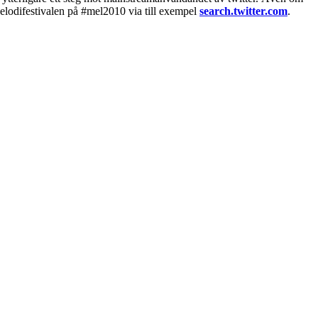
m Melodifestivalen på #mel2010 via till exempel
search.twitter.com
.