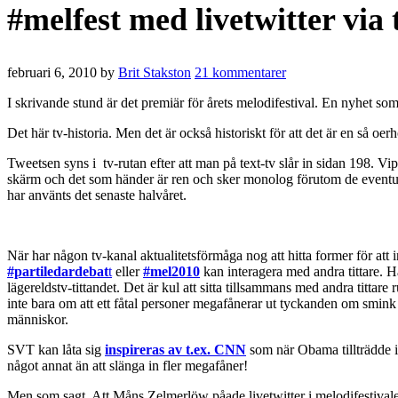
#melfest med livetwitter via 
februari 6, 2010
by
Brit Stakston
21 kommentarer
I skrivande stund är det premiär för årets melodifestival. En nyhet 
Det här tv-historia. Men det är också historiskt för att det är en så o
Tweetsen syns i tv-rutan efter att man på text-tv slår in sidan 198. 
skärm och det som händer är ren och sker monolog förutom de eventuella 
har använts det senaste halvåret.
När har någon tv-kanal aktualitetsförmåga nog att hitta former för att
#partiledardebat
t
eller
#mel2010
kan interagera med andra tittare. H
lägereldstv-tittandet. Det är kul att sitta tillsammans med andra tittar
inte bara om att ett fåtal personer megafånerar ut tyckanden om smin
människor.
SVT kan låta sig
inspireras av t.ex. CNN
som när Obama tillträdde
något annat än att slänga in fler megafåner!
Men som sagt. Att Måns Zelmerlöw påade livetwitter i melodifestivalen ä