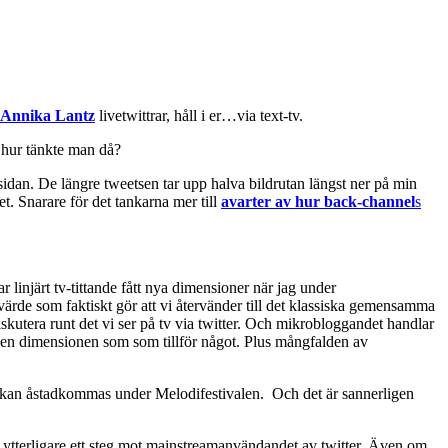
Annika Lantz
livetwittrar, håll i er…via text-tv.
j hur tänkte man då?
idan. De längre tweetsen tar upp halva bildrutan längst ner på min
t. Snarare för det tankarna mer till
avarter av hur back-channel
s
 linjärt tv-tittande fått nya dimensioner när jag under
värde som faktiskt gör att vi återvänder till det klassiska gemensamma
diskutera runt det vi ser på tv via twitter. Och mikrobloggandet handlar
 den dimensionen som som tillför något. Plus mångfalden av
kan åstadkommas under Melodifestivalen. Och det är sannerligen
ivt ytterligare ett steg mot mainstreamanvändandet av twitter. Även om