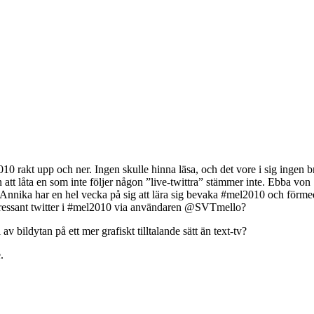
l2010 rakt upp och ner. Ingen skulle hinna läsa, och det vore i sig ingen 
att låta en som inte följer någon ”live-twittra” stämmer inte. Ebba vo
. Annika har en hel vecka på sig att lära sig bevaka #mel2010 och förmedla
tressant twitter i #mel2010 via användaren @SVTmello?
l av bildytan på ett mer grafiskt tilltalande sätt än text-tv?
.