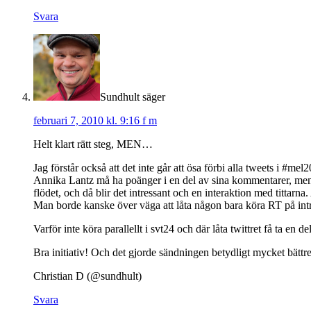
Svara
Sundhult
säger
februari 7, 2010 kl. 9:16 f m
Helt klart rätt steg, MEN…
Jag förstår också att det inte går att ösa förbi alla tweets i #me
Annika Lantz må ha poänger i en del av sina kommentarer, men 
flödet, och då blir det intressant och en interaktion med tittarna
Man borde kanske över väga att låta någon bara köra RT på in
Varför inte köra parallellt i svt24 och där låta twittret få ta en de
Bra initiativ! Och det gjorde sändningen betydligt mycket bättre
Christian D (@sundhult)
Svara