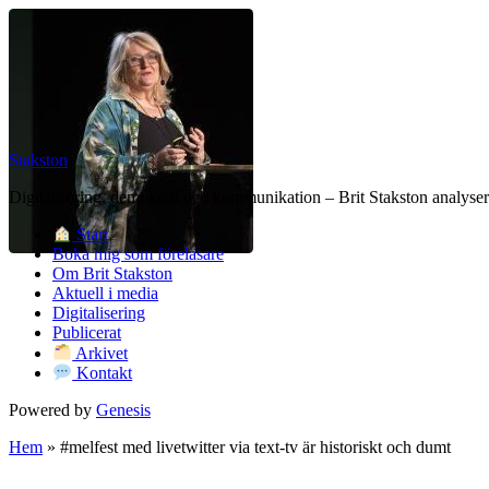
Stakston
Digitalisering, demokrati och kommunikation – Brit Stakston analysera
Start
Boka mig som föreläsare
Om Brit Stakston
Aktuell i media
Digitalisering
Publicerat
Arkivet
Kontakt
Powered by
Genesis
Hem
»
#melfest med livetwitter via text-tv är historiskt och dumt