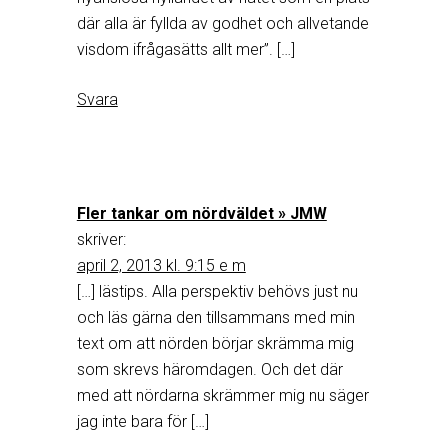
där alla är fyllda av godhet och allvetande
visdom ifrågasätts allt mer”. […]
Svara
Fler tankar om nördväldet » JMW
skriver:
april 2, 2013 kl. 9:15 e m
[…] lästips. Alla perspektiv behövs just nu
och läs gärna den tillsammans med min
text om att nörden börjar skrämma mig
som skrevs häromdagen. Och det där
med att nördarna skrämmer mig nu säger
jag inte bara för […]