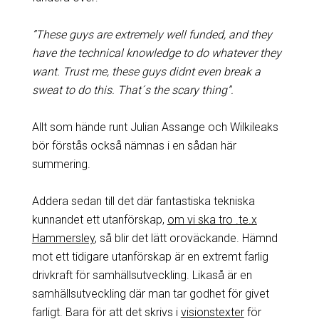
”These guys are extremely well funded, and they
have the technical knowledge to do whatever they
want. Trust me, these guys didnt even break a
sweat to do this. That´s the scary thing”.
Allt som hände runt Julian Assange och Wilkileaks
bör förstås också nämnas i en sådan här
summering.
Addera sedan till det där fantastiska tekniska
kunnandet ett utanförskap,
om vi ska tro .te.x
Hammersley
, så blir det lätt oroväckande. Hämnd
mot ett tidigare utanförskap är en extremt farlig
drivkraft för samhällsutveckling. Likaså är en
samhällsutveckling där man tar godhet för givet
farligt. Bara för att det skrivs i
visionstexter
för