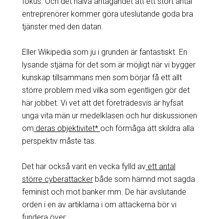
fokus. Och det naiva antagandet att ett stort antal
entreprenörer kommer göra uteslutande goda bra
tjänster med den datan.
Eller Wikipedia som ju i grunden är fantastiskt. En
lysande stjärna för det som är möjligt när vi bygger
kunskap tillsammans men som börjar få ett allt
större problem med vilka som egentligen gör det
här jobbet. Vi vet att det företrädesvis är hyfsat
unga vita män ur medelklasen och hur diskussionen
om
deras objektivitet*
och förmåga att skildra alla
perspektiv måste tas.
Det har också varit en vecka fylld av
ett antal
större cyberattacker
både som hämnd mot sagda
feminist och mot banker mm. De här avslutande
orden i en av artiklarna i om attackerna bör vi
fundera över: