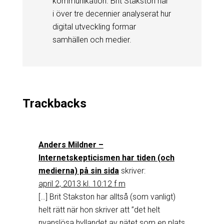
kommunikation. Brit Stakston har
i över tre decennier analyserat hur
digital utveckling formar
samhällen och medier.
Trackbacks
Anders Mildner –
Internetskepticismen har tiden (och
medierna) på sin sida
skriver:
april 2, 2013 kl. 10:12 f m
[…] Brit Stakston har alltså (som vanligt)
helt rätt när hon skriver att ”det helt
nyanslösa hyllandet av nätet som en plats