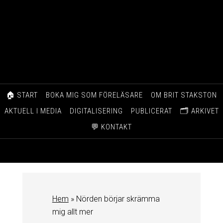
🏠 START
BOKA MIG SOM FÖRELÄSARE
OM BRIT STAKSTON
AKTUELL I MEDIA
DIGITALISERING
PUBLICERAT
🗂️ ARKIVET
💬 KONTAKT
Hem
»
Nörden börjar skrämma
mig allt mer