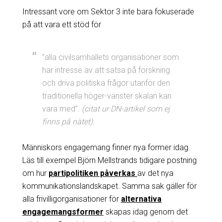
Intressant vore om Sektor 3 inte bara fokuserade
på att vara ett stöd för
”alla civilsamhällets organisationer som
har intresse av att satsa på forskning
och driva politiska frågor utanför den
traditionella höger-vänster skalan kan
vara med”.
(citat ur DN-artikel som ej
finns på nätet).
Människors engagemang finner nya former idag.
Läs till exempel Björn Mellstrands tidigare postning
om hur
partipolitiken påverkas
av det nya
kommunikationslandskapet. Samma sak gäller för
alla frivilligorganisationer för
alternativa
engagemangsformer
skapas idag genom det