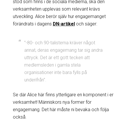
stöd som finns i de sociala medierna, ska den
verksamheten upplevas som relevant krävs
utveckling. Alice berör själv hur engagemanget
förändrats i dagens
DN-artikel
och säger:
”-80- och 90-talisterna kräver något
annat, deras engagemang tar sig andra
uttryck. Det är ett gott tecken att
medlemsleden i gamla stela
organisationer inte bara fylls på
underifrån”.
Se där Alice här finns ytterligare en komponent i er
verksamhet! Människors nya former för
engagemang. Det här måste ni bevaka och följa
också.