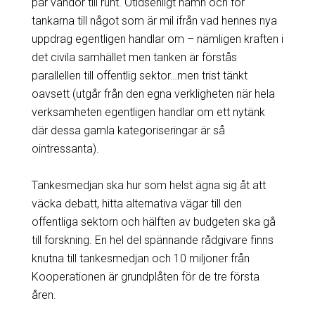
par vändor till runt. Otidsenligt namn och för
tankarna till något som är mil ifrån vad hennes nya
uppdrag egentligen handlar om – nämligen kraften i
det civila samhället men tanken är förstås
parallellen till offentlig sektor…men trist tänkt
oavsett (utgår från den egna verkligheten när hela
verksamheten egentligen handlar om ett nytänk
där dessa gamla kategoriseringar är så
ointressanta).
Tankesmedjan ska hur som helst ägna sig åt att
väcka debatt, hitta alternativa vägar till den
offentliga sektorn och hälften av budgeten ska gå
till forskning. En hel del spännande rådgivare finns
knutna till tankesmedjan och 10 miljoner från
Kooperationen är grundplåten för de tre första
åren.