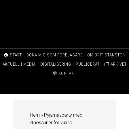
🏠 START
BOKA MIG SOM FÖRELÄSARE
OM BRIT STAKSTON
AKTUELL I MEDIA
DIGITALISERING
PUBLICERAT
🗂️ ARKIVET
💬 KONTAKT
Hem
»
Pyjamasparty med
dinosaurier för vuxna