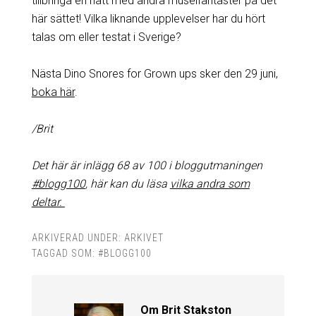
tillbringa en natt med andra museifantaster på det
här sättet! Vilka liknande upplevelser har du hört
talas om eller testat i Sverige?
Nästa Dino Snores for Grown ups sker den 29 juni,
boka här
.
/Brit
Det här är inlägg 68 av 100 i bloggutmaningen
#blogg100
, här kan du läsa
vilka andra som
deltar.
ARKIVERAD UNDER:
ARKIVET
TAGGAD SOM:
#BLOGG100
Om
Brit Stakston