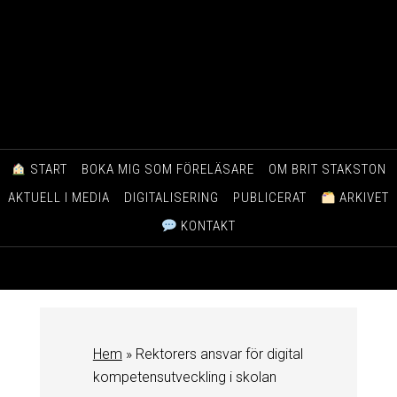
START
BOKA MIG SOM FÖRELÄSARE
OM BRIT STAKSTON
AKTUELL I MEDIA
DIGITALISERING
PUBLICERAT
ARKIVET
KONTAKT
Hem
»
Rektorers ansvar för digital
kompetensutveckling i skolan