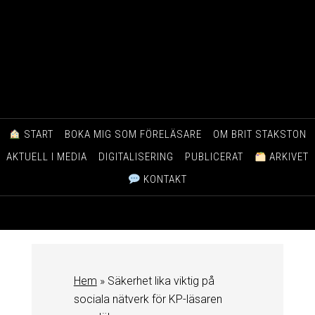
START
BOKA MIG SOM FÖRELÄSARE
OM BRIT STAKSTON
AKTUELL I MEDIA
DIGITALISERING
PUBLICERAT
ARKIVET
KONTAKT
Hem
»
Säkerhet lika viktig på
sociala nätverk för KP-läsaren