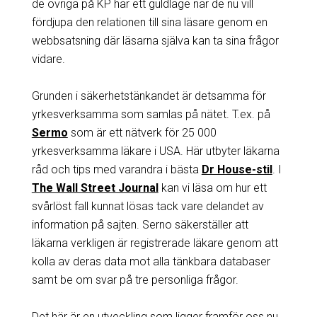
de övriga på KP har ett guldläge när de nu vill
fördjupa den relationen till sina läsare genom en
webbsatsning där läsarna själva kan ta sina frågor
vidare.
Grunden i säkerhetstänkandet är detsamma för
yrkesverksamma som samlas på nätet. T.ex. på
Sermo
som är ett nätverk för 25 000
yrkesverksamma läkare i USA. Här utbyter läkarna
råd och tips med varandra i bästa
Dr House-stil
. I
The Wall Street Journal
kan vi läsa om hur ett
svårlöst fall kunnat lösas tack vare delandet av
information på sajten. Serno säkerställer att
läkarna verkligen är registrerade läkare genom att
kolla av deras data mot alla tänkbara databaser
samt be om svar på tre personliga frågor.
Det här är en utveckling som ligger framför oss nu,