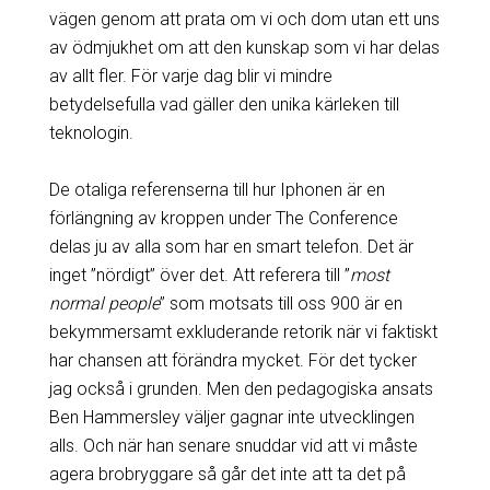
vägen genom att prata om vi och dom utan ett uns
av ödmjukhet om att den kunskap som vi har delas
av allt fler. För varje dag blir vi mindre
betydelsefulla vad gäller den unika kärleken till
teknologin.
De otaliga referenserna till hur Iphonen är en
förlängning av kroppen under The Conference
delas ju av alla som har en smart telefon. Det är
inget ”nördigt” över det. Att referera till ”
most
normal people
” som motsats till oss 900 är en
bekymmersamt exkluderande retorik när vi faktiskt
har chansen att förändra mycket. För det tycker
jag också i grunden. Men den pedagogiska ansats
Ben Hammersley väljer gagnar inte utvecklingen
alls. Och när han senare snuddar vid att vi måste
agera brobryggare så går det inte att ta det på