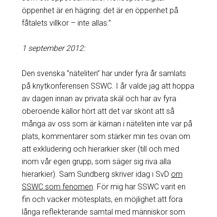
öppenhet är en hägring: det är en öppenhet på
fåtalets villkor – inte allas.”
1 september 2012:
Den svenska ”näteliten” har under fyra år samlats
på knytkonferensen SSWC. I år valde jag att hoppa
av dagen innan av privata skäl och har av fyra
oberoende källor hört att det var skönt att så
många av oss som är kärnan i näteliten inte var på
plats, kommentarer som stärker min tes ovan om
att exkludering och hierarkier sker (till och med
inom vår egen grupp, som säger sig riva alla
hierarkier). Sam Sundberg skriver idag i SvD
om
SSWC som fenomen
. För mig har SSWC varit en
fin och vacker mötesplats, en möjlighet att föra
långa reflekterande samtal med människor som