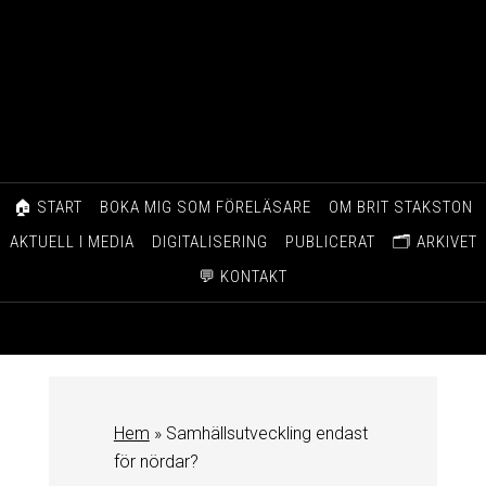
🏠 START
BOKA MIG SOM FÖRELÄSARE
OM BRIT STAKSTON
AKTUELL I MEDIA
DIGITALISERING
PUBLICERAT
🗂️ ARKIVET
💬 KONTAKT
Hem
»
Samhällsutveckling endast
för nördar?