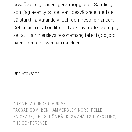
också ser digitaliseringens möjligheter. Samtidigt
som jag även tyckt det varit besvärande med de
så starkt närvarande
vi-och-dom resonemangen
.
Det är just i relation till den typen av möten som jag
ser att Hammersleys resonemang faller i god jord
även inom den svenska näteliten.
Brit Stakston
ARKIVERAD UNDER:
ARKIVET
TAGGAD SOM:
BEN HAMMERSLEY
,
NÖRD
,
PELLE
SNICKARS
,
PER STRÖMBÄCK
,
SAMHÄLLSUTVECKLING
,
THE CONFERENCE