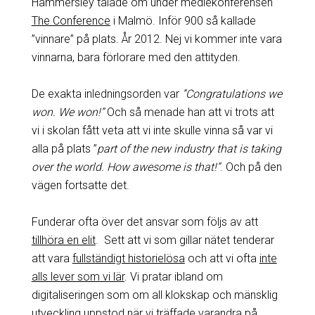
Hammersley talade om under mediekonferensen
The Conference
i Malmö. Inför 900 så kallade
”vinnare” på plats. År 2012. Nej vi kommer inte vara
vinnarna, bara förlorare med den attityden.
De exakta inledningsorden var
”Congratulations we
won. We won!”
Och så menade han att vi trots att
vi i skolan fått veta att vi inte skulle vinna så var vi
alla på plats ”
part of the new industry that is taking
over the world. How awesome is that!”
. Och på den
vägen fortsatte det.
Funderar ofta över det ansvar som följs av att
tillhöra en elit
. Sett att vi som gillar nätet tenderar
att vara
fullständigt historielösa
och att vi ofta
inte
alls lever som vi lär
. Vi pratar ibland om
digitaliseringen som om all klokskap och mänsklig
utveckling uppstod när vi träffade varandra på