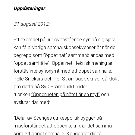
Uppdateringar
31 augusti 2012:
Ett exempel på hur ovanstående syn på sig själv
kan få allvarliga samhällskonsekvenser är när de
begrepp som ”öppet nät” sammanblandas med
”öppet samhälle”. Öppenhet i teknisk mening är
förstås inte synonymt med ett öppet samhälle,
Pelle Snickars och Per Strömbäck skriver så klokt
om detta på SvD Brännpunkt under
rubriken
”Öppenheten på nätet är en myt”
och
avslutar där med:
”Delar av Sveriges utrikespolitik bygger på
missförståndet att öppen teknik är det samma
som ett öppet samhälle. Konceptet digital