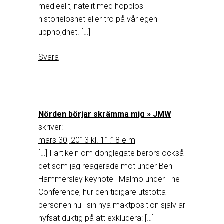
medieelit, nätelit med hopplös
historielöshet eller tro på vår egen
upphöjdhet. […]
Svara
Nörden börjar skrämma mig » JMW
skriver:
mars 30, 2013 kl. 11:18 e m
[…] I artikeln om donglegate berörs också
det som jag reagerade mot under Ben
Hammersley keynote i Malmö under The
Conference, hur den tidigare utstötta
personen nu i sin nya maktposition själv är
hyfsat duktig på att exkludera: […]