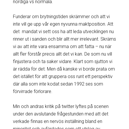
nördiga vs normala.
Funderar om brytningstiden skrämmer och att vi
inte vill ge upp vår egen nyvunna maktposition. Att
det mandat vi sett oss ha att leda utvecklingen nu
rinner ut i sanden och blir allt mer irrelevant. Skräms
vi av att inte vara ensamma om att fatta – nu när
allt fler förstår precis allt det vi kan. De som nu vill
finjustera och ta saker vidare. Klart som sjutton vi
är rädda för det. Men då kanske vi borde prata om
det istället för att gruppera oss runt ett perspektiv
där alla som inte kodat sedan 1992 ses som
förvirrade förlorare.
Min och andras kritik på twitter lyftes på scenen
under den avslutande frågestunden med att det
verkade finnas en nervös inställning bland en
minoritet och avfärdades som ett utslag av