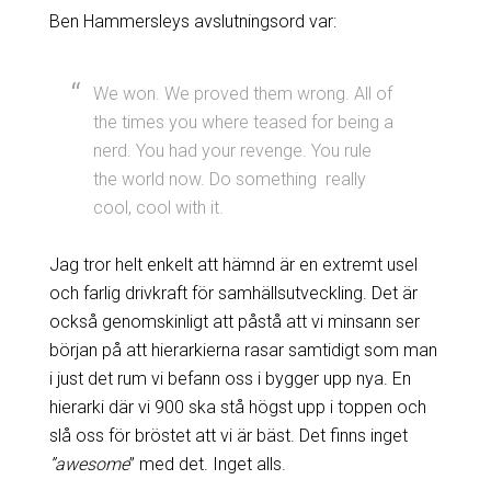
Ben Hammersleys avslutningsord var:
We won. We proved them wrong. All of
the times you where teased for being a
nerd. You had your revenge. You rule
the world now. Do something really
cool, cool with it.
Jag tror helt enkelt att hämnd är en extremt usel
och farlig drivkraft för samhällsutveckling. Det är
också genomskinligt att påstå att vi minsann ser
början på att hierarkierna rasar samtidigt som man
i just det rum vi befann oss i bygger upp nya. En
hierarki där vi 900 ska stå högst upp i toppen och
slå oss för bröstet att vi är bäst. Det finns inget
”awesome
” med det. Inget alls.