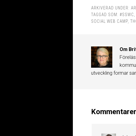
ARKIVERAD UNDER:
AR
TAGGAD SOM:
#SSWC
SOCIAL WEB CAMP
,
TH
Om
Bri
Föreläs
kommuni
utveckling formar sa
Kommentare