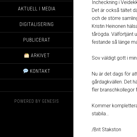
Incheckning i Veidek
AKTUELL I MEDIA
Det är också tältet d
och de större samlin
DIGITALISERING
Kristin Heinonen häl
tårögda. Välförtjänt 
PUBLICERAT
festande så länge man
ARKIVET
Sov väldigt gott i mi
KONTAKT
Nu är det dags för a
gårdagkvällen. Det hä
fler branschkollegor 
POWERED BY
GENESIS
Kommer komplettera 
stabila…
/Brit Stakston