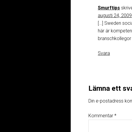
Smurftips
skrive
augusti 24, 2009
[…] Sweden socia
här är kompetensu
branschkollegor f
Svara
Lämna ett sv
Din e-postadress kom
Kommentar
*