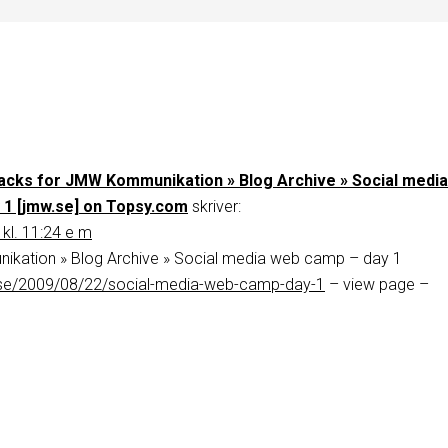
acks for JMW Kommunikation » Blog Archive » Social media
 1 [jmw.se] on Topsy.com
skriver:
 kl. 11:24 e m
kation » Blog Archive » Social media web camp – day 1
.se/2009/08/22/social-media-web-camp-day-1
– view page –