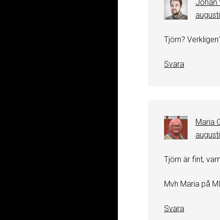
Johan
augusti
Tjörn? Verkligen
Svara
Maria 
augusti
Tjörn är fint, va
Mvh Maria på M
Svara