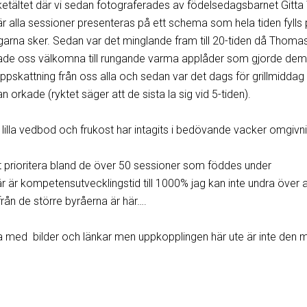
ketältet där vi sedan fotograferades av födelsedagsbarnet Gitta 
är alla sessioner presenteras på ett schema som hela tiden fylls
garna sker. Sedan var det minglande fram till 20-tiden då Thoma
sade oss välkomna till rungande varma applåder som gjorde de
uppskattning från oss alla och sedan var det dags för grillmiddag
 orkade (ryktet säger att de sista la sig vid 5-tiden).
n lilla vedbod och frukost har intagits i bedövande vacker omgivn
tt prioritera bland de över 50 sessioner som föddes under
r är kompetensutvecklingstid till 1000% jag kan inte undra över at
från de större byråerna är här….
med bilder och länkar men uppkopplingen här ute är inte den 