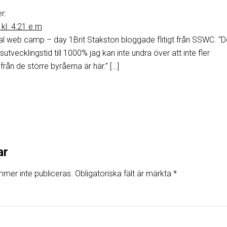
r:
 kl. 4:21 e m
l web camp – day 1Brit Stakston bloggade flitigt från SSWC. “D
tvecklingstid till 1000% jag kan inte undra över att inte fler
rån de större byråerna är här.” […]
ar
mer inte publiceras.
Obligatoriska fält är märkta
*