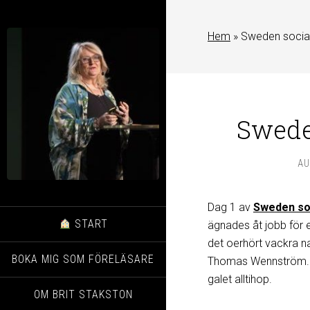
Hem
»
Sweden socia
Swede
AU
Dag 1 av
Sweden so
START
ägnades åt jobb för e
det oerhört vackra n
BOKA MIG SOM FÖRELÄSARE
Thomas Wennström. Ba
galet alltihop.
OM BRIT STAKSTON