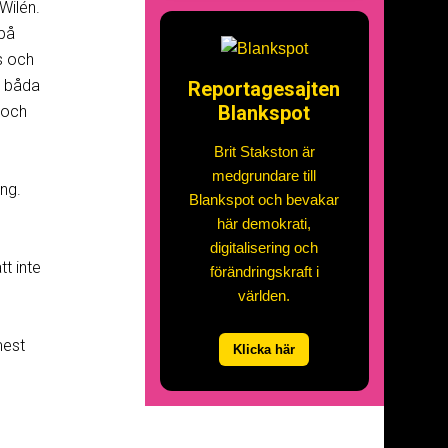
Wilén.
 på
s och
m båda
Reportagesajten
Blankspot
 och
Brit Stakston är
medgrundare till
ing.
Blankspot och bevakar
här demokrati,
digitalisering och
t inte
förändringskraft i
världen.
mest
Klicka här