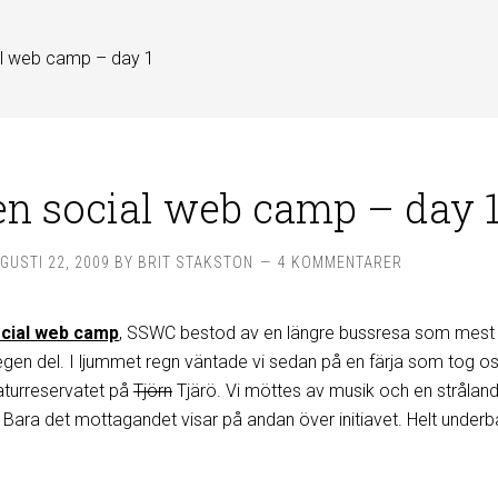
l web camp – day 1
n social web camp – day 
GUSTI 22, 2009
BY
BRIT STAKSTON
4 KOMMENTARER
cial web camp
, SSWC bestod av en längre bussresa som mest
gen del. I ljummet regn väntade vi sedan på en färja som tog oss 
aturreservatet på
Tjörn
Tjärö. Vi möttes av musik och en strålan
ra det mottagandet visar på andan över initiavet. Helt underb