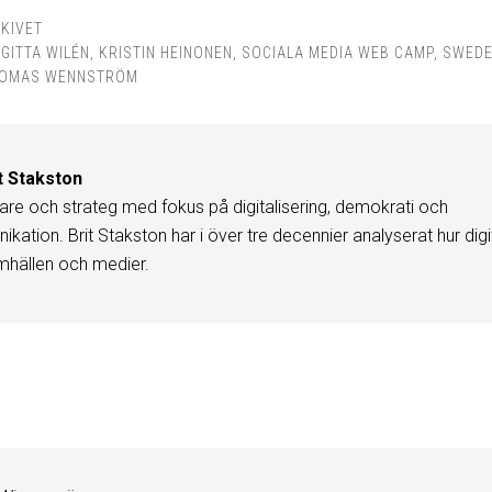
KIVET
,
GITTA WILÉN
,
KRISTIN HEINONEN
,
SOCIALA MEDIA WEB CAMP
,
SWED
OMAS WENNSTRÖM
t Stakston
are och strateg med fokus på digitalisering, demokrati och
kation. Brit Stakston har i över tre decennier analyserat hur digi
mhällen och medier.
r