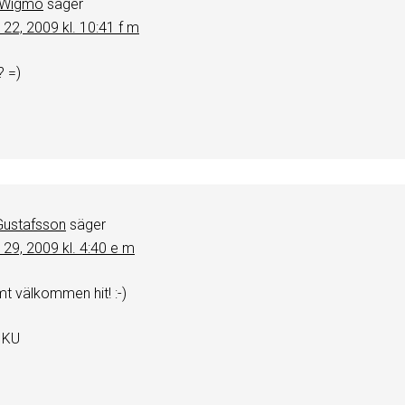
 Wigmo
säger
 22, 2009 kl. 10:41 f m
? =)
Gustafsson
säger
 29, 2009 kl. 4:40 e m
rmt välkommen hit! :-)
IKU