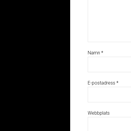
Namn
*
E-postadress
*
Webbplats