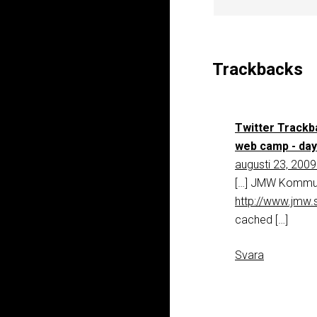
Trackbacks
Twitter Trackb
web camp - day
augusti 23, 2009
[…] JMW Kommuni
http://www.jmw
cached […]
Svara