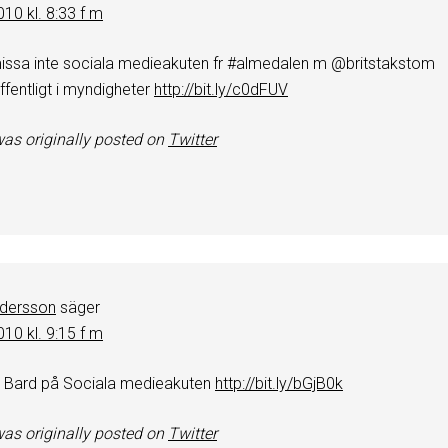
2010 kl. 8:33 f m
 missa inte sociala medieakuten fr #almedalen m @britstakstom
ffentligt i myndigheter
http://bit.ly/c0dFUV
as originally posted on
Twitter
ndersson
säger
2010 kl. 9:15 f m
r Bard på Sociala medieakuten
http://bit.ly/bGjB0k
as originally posted on
Twitter