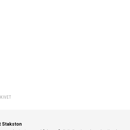
KIVET
t Stakston