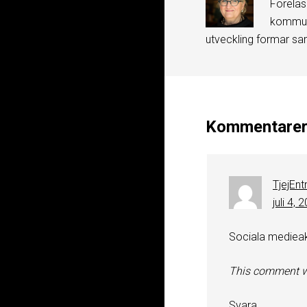
Föreläs
kommuni
utveckling formar sa
Kommentare
TjejEnt
juli 4, 
Sociala medieak
This comment w
Svara