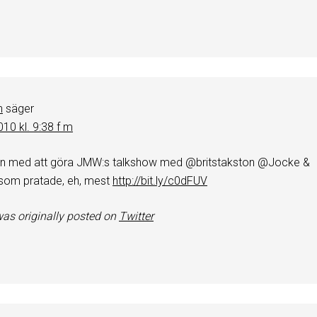
n
säger
2010 kl. 9:38 f m
len med att göra JMW:s talkshow med @britstakston @Jocke &
som pratade, eh, mest
http://bit.ly/c0dFUV
as originally posted on
Twitter