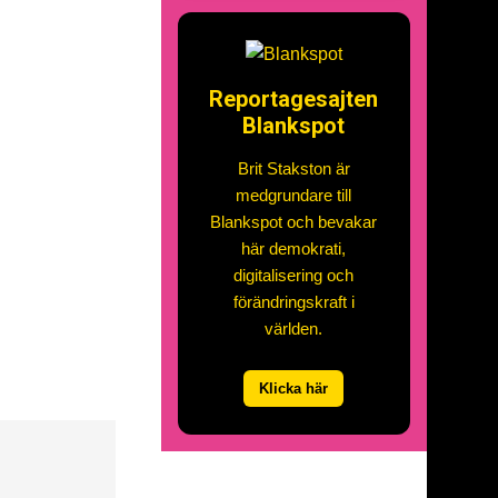
Reportagesajten
Blankspot
Brit Stakston är
medgrundare till
Blankspot och bevakar
här demokrati,
digitalisering och
förändringskraft i
världen.
Klicka här