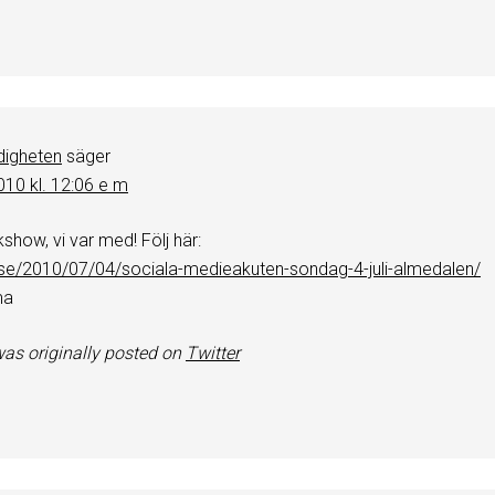
igheten
säger
 2010 kl. 12:06 e m
how, vi var med! Följ här:
se/2010/07/04/sociala-medieakuten-sondag-4-juli-almedalen/
ma
as originally posted on
Twitter