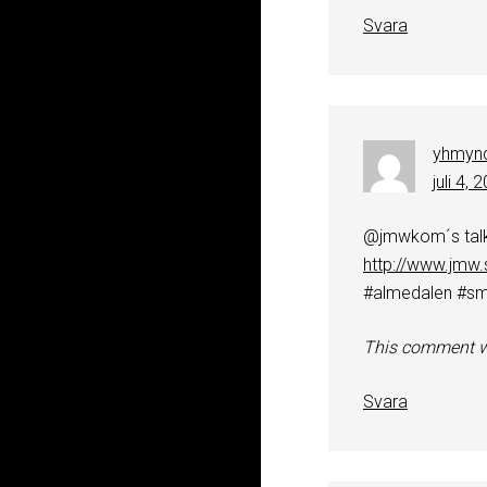
Svara
yhmynd
juli 4,
@jmwkom´s talks
http://www.jmw.
#almedalen #s
This comment w
Svara