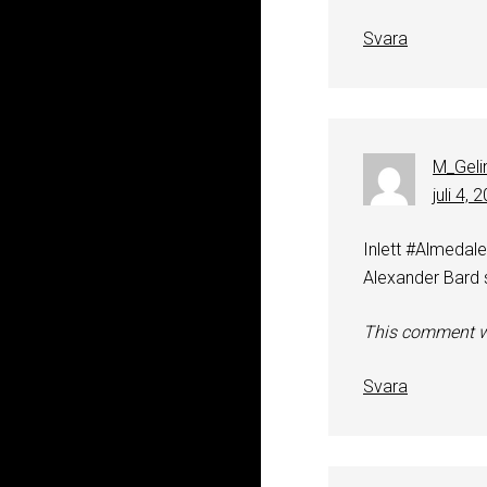
Svara
M_Geli
juli 4, 
Inlett #Almeda
Alexander Bard 
This comment w
Svara