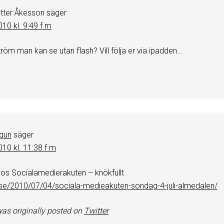
etter Åkesson
säger
2010 kl. 9:49 f m
ström man kan se utan flash? Vill följa er via ipadden…
gun
säger
2010 kl. 11:38 f m
os Socialamedierakuten – knökfullt
se/2010/07/04/sociala-medieakuten-sondag-4-juli-almedalen/
as originally posted on
Twitter