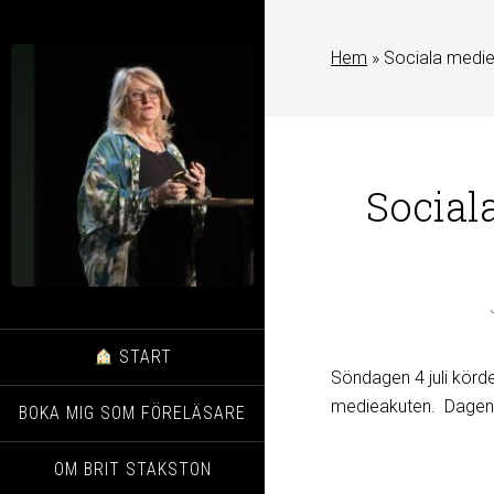
Hem
»
Sociala medie
Social
START
Söndagen 4 juli körd
medieakuten. Dagen
BOKA MIG SOM FÖRELÄSARE
OM BRIT STAKSTON