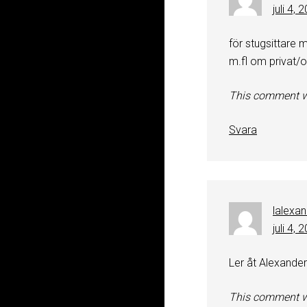
juli 4, 
för stugsittare
m.fl om privat/o
This comment w
Svara
lalexa
juli 4, 
Ler åt Alexande
This comment w