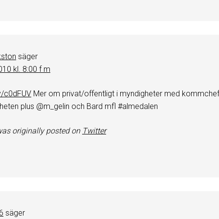
kston
säger
2010 kl. 8:00 f m
.ly/c0dFUV
Mer om privat/offentligt i myndigheter med kommche
heten plus @m_gelin och Bard mfl #almedalen
as originally posted on
Twitter
6
säger