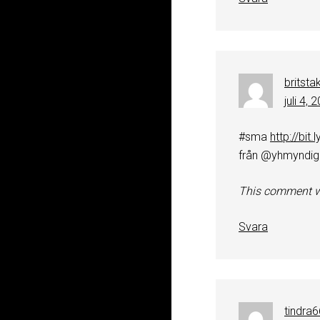
britsta
juli 4, 
#sma
http://bit
från @yhmyndig
This comment w
Svara
tindra6