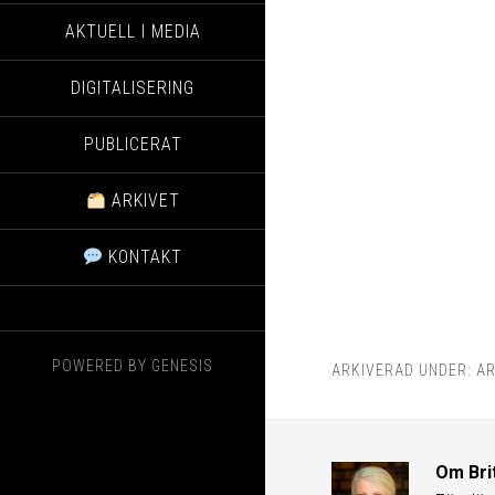
AKTUELL I MEDIA
DIGITALISERING
PUBLICERAT
ARKIVET
KONTAKT
POWERED BY
GENESIS
ARKIVERAD UNDER:
AR
Om
Bri