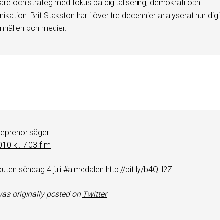
are och strateg med fokus på digitalisering, demokrati och
kation. Brit Stakston har i över tre decennier analyserat hur digi
mhällen och medier.
r
reprenor
säger
2010 kl. 7:03 f m
uten söndag 4 juli #almedalen
http://bit.ly/b4QH2Z
as originally posted on
Twitter