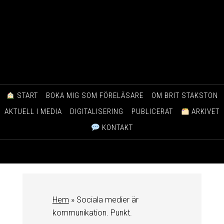
START
BOKA MIG SOM FÖRELÄSARE
OM BRIT STAKSTON
AKTUELL I MEDIA
DIGITALISERING
PUBLICERAT
ARKIVET
KONTAKT
Hem
»
Sociala medier är
kommunikation. Punkt.