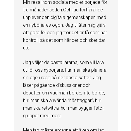
Min resa inom sociala medier började för
tre månader sedan.Och jag fortfarande
upplever den digitala gemenskapen med
en nybörjares ögon. Jag tillåter mig själv
att göra fel och jag tror det är få som har
kontroll på det som händer och sker där
ute.
Jag väljer de bästa lärarna, som vill lära
ut för oss nybörjare, hur man ska planera
sin egen resa på det bästa sättet. Jag
läser pågående diskussioner och
debatter om vad man borde, inte borde,
hur man ska använda ”hästtaggar”, hur
man ska retwittra, hur man bygger listor,
grupper med mera.
Men jag måste erkänna att även om jag