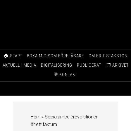
🏠 START
BOKA MIG SOM FÖRELÄSARE
OM BRIT STAKSTON
AKTUELL I MEDIA
DIGITALISERING
PUBLICERAT
🗂️ ARKIVET
💬 KONTAKT
Hem
»
Socialamedierevolutionen
är ett faktum