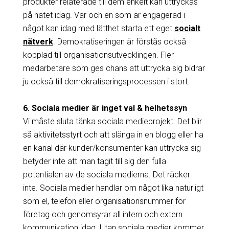
produkter relaterade till dem enkelt kan uttryckas
på nätet idag. Var och en som är engagerad i
något kan idag med lätthet starta ett eget
socialt
nätverk
. Demokratiseringen är förstås också
kopplad till organisationsutvecklingen. Fler
medarbetare som ges chans att uttrycka sig bidrar
ju också till demokratiseringsprocessen i stort.
6. Sociala medier är inget val & helhetssyn
Vi måste sluta tänka sociala medieprojekt. Det blir
så aktivitetsstyrt och att slänga in en blogg eller ha
en kanal där kunder/konsumenter kan uttrycka sig
betyder inte att man tagit till sig den fulla
potentialen av de sociala medierna. Det räcker
inte. Sociala medier handlar om något lika naturligt
som el, telefon eller organisationsnummer för
företag och genomsyrar all intern och extern
kommunikation idag. Utan sociala medier kommer