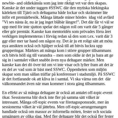
newbie- and oldiekänsla som jag inte riktigt vet var den skapas.
Kanske är det under taggen #SSWC där den mytiska blekingska
kärleken till Tjärö och deltagarna både lockar och skrämmer lite
inför ett premiärbesök. Många lättade miner hördes idag vid avfärd
”Vi ses nästa år, nu är jag inget blåbär längre!”. Det där får vi väl se
upp med för inte sjutton spelar det någon roll om varit där 5 gånger
eller gör premiär. Kanske kan mentoridén som prövades förra året
verkligen implementeras i förväg redan så den som t.ex. varit där 3
ggr eller mer tar hand om någon ny. Det är ju ett roligt sätt att möta
nya ansikten också och hjälper också till att bitvis luckra upp
grupperingar. Märktes att många kom i större grupper tillsammans
och bitvis höll sig till varandra – men som oldie är det ju bara att ge
sig in i samtalet vilket snabbt även nya deltagare märker. Men
kanske kan det dö över tid om vi inte visar och lyfter fram att det är
en del av vad som är bäst med SSWC. Öppenheten som miljön
skapar som man sällan träffar på konferenser i stadsmiljö. På SSWC
är det fortfarande ok att kliva in i samtal. Vi ska värna om det där
välkomnandet även när man kommer i stora gäng tillsammans.
En effekt av så många deltagare är också att antalet off-topic-event
ökar. Sessionerna blir dock inte fler på samma sätt vilket är
intressant. Många off-topic events var företagssponsrade, mer än
sessionerna vilket är väl jättebra. Men off-topic-arrangemangen
handlade också om massor av informella möten, fester och sociala
umgängen av olika slag. Med fler deltagare blir det också fler fester