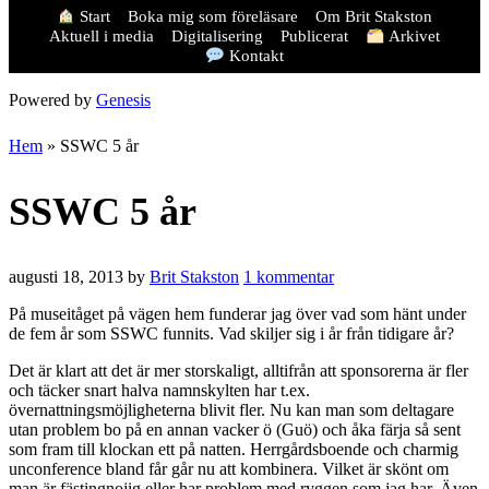
Start
Boka mig som föreläsare
Om Brit Stakston
Aktuell i media
Digitalisering
Publicerat
Arkivet
Kontakt
Powered by
Genesis
Hem
»
SSWC 5 år
SSWC 5 år
augusti 18, 2013
by
Brit Stakston
1 kommentar
På museitåget på vägen hem funderar jag över vad som hänt under
de fem år som SSWC funnits. Vad skiljer sig i år från tidigare år?
Det är klart att det är mer storskaligt, alltifrån att sponsorerna är fler
och täcker snart halva namnskylten har t.ex.
övernattningsmöjligheterna blivit fler. Nu kan man som deltagare
utan problem bo på en annan vacker ö (Guö) och åka färja så sent
som fram till klockan ett på natten. Herrgårdsboende och charmig
unconference bland får går nu att kombinera. Vilket är skönt om
man är fästingnojig eller har problem med ryggen som jag har. Även