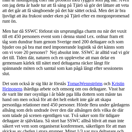
om jag detta år hade tur att få säng på Tjärö så gör det lättare att veta
att det går att få sängboende på det här sättet också. Men det är bra
ljuvligt att äta frukost under eken på Tjärö efter en morgonpromenad
runt ön.
Men har då SSWC förlorat sin ursprungliga charm nu när det vuxit
till ett 450 personers event som i denna stund t.ex. ordnar fram ett
tåg som dundrar fram genom Sverige med 200 deltagare och som
bjuder oss på bra mat med imponerande logistik så det känns som
om vi vore 20 personer? Nej absolut inte. SSWC är alltid vad vi gör
det till. Tiden där, naturen och en upplevelse att man delar en
gemensam kärlek till nätet med deltagarna räcker långt för
spännande möten och samtal som kan pågå långt efter sessionens
slut.
Det som också är sig likt är förstås
TomasWennströms
och
Kristin
Heinonens
ihärdiga arbete och omsorg om oss deltagare. Visst har
de varit lite mer osynliga i år både pga lilla dottern som måste tas
hand om men också för att det helt enkelt inte går att skapa
personliga relationer med 450 personer. Hörde flera under gårdagens
allsång som dels undrade över den där allsången dels vilka de där
som talade på scenen egentligen var. Två saker som för tidigare
deltagare är självklara. Så stort har SSWC alltså blivit att man inte
säkert vet vem som organiserat konferensen, säkerligen för att man
skickas av chefen i stora grupper. Minst 1/3 var nya deltagare och