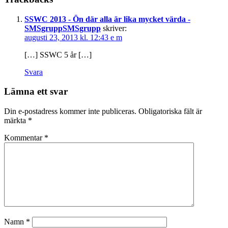
SSWC 2013 - Ön där alla är lika mycket värda -
SMSgruppSMSgrupp
skriver:
augusti 23, 2013 kl. 12:43 e m
[…] SSWC 5 år […]
Svara
Lämna ett svar
Din e-postadress kommer inte publiceras.
Obligatoriska fält är
märkta
*
Kommentar
*
Namn
*