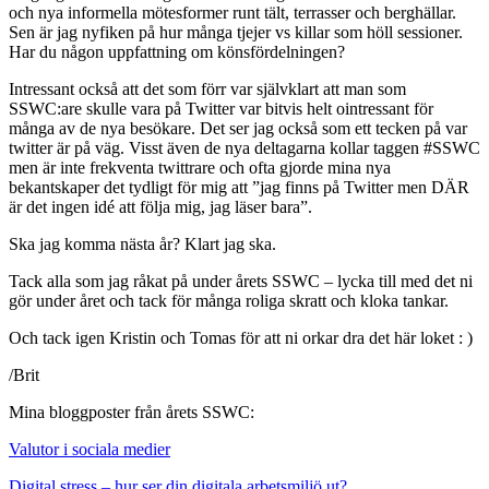
och nya informella mötesformer runt tält, terrasser och berghällar.
Sen är jag nyfiken på hur många tjejer vs killar som höll sessioner.
Har du någon uppfattning om könsfördelningen?
Intressant också att det som förr var självklart att man som
SSWC:are skulle vara på Twitter var bitvis helt ointressant för
många av de nya besökare. Det ser jag också som ett tecken på var
twitter är på väg. Visst även de nya deltagarna kollar taggen #SSWC
men är inte frekventa twittrare och ofta gjorde mina nya
bekantskaper det tydligt för mig att ”jag finns på Twitter men DÄR
är det ingen idé att följa mig, jag läser bara”.
Ska jag komma nästa år? Klart jag ska.
Tack alla som jag råkat på under årets SSWC – lycka till med det ni
gör under året och tack för många roliga skratt och kloka tankar.
Och tack igen Kristin och Tomas för att ni orkar dra det här loket : )
/Brit
Mina bloggposter från årets SSWC:
Valutor i sociala medier
Digital stress – hur ser din digitala arbetsmiljö ut?