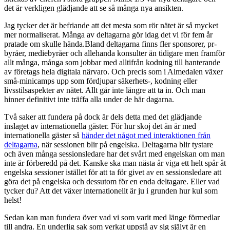
det är verkligen glädjande att se så många nya ansikten.
Jag tycker det är befriande att det mesta som rör nätet är så mycket
mer normaliserat. Många av deltagarna gör idag det vi för fem år
pratade om skulle hända.Bland deltagarna finns fler sponsorer, pr-
byråer, mediebyråer och allehanda konsulter än tidigare men framför
allt många, många som jobbar med alltifrån kodning till hanterande
av företags hela digitala närvaro. Och precis som i Almedalen växer
små-minicamps upp som fördjupar säkerhets-, kodning eller
livsstilsaspekter av nätet. Allt går inte längre att ta in. Och man
hinner definitivt inte träffa alla under de här dagarna.
Två saker att fundera på dock är dels detta med det glädjande
inslaget av internationella gäster. För hur skoj det än är med
internationella gäster så
händer det något med interaktionen från
deltagarna
, när sessionen blir på engelska. Deltagarna blir tystare
och även många sessionsledare har det svårt med engelskan om man
inte är förberedd på det. Kanske ska man nästa år viga ett helt spår åt
engelska sessioner istället för att ta för givet av en sessionsledare att
göra det på engelska och dessutom för en enda deltagare. Eller vad
tycker du? Att det växer internationellt är ju i grunden hur kul som
helst!
Sedan kan man fundera över vad vi som varit med länge förmedlar
till andra. En underlig sak som verkat uppstå av sig självt är en