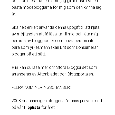
och nominera de fem som jag gillar bäst. De fem
bästa modebloggarna för mig som den kvinna jag
är.
Ska helt enkelt använda denna uppgift till att njuta
av möjligheten att få läsa, ta till mig och låta mig
beröras av bloggposter som privatperson inte
bara som yrkesmänniskan Brit som konsumerar
bloggar på ett sätt.
Här
kan du läsa mer om Stora Bloggpriset som
arrangeras av Aftonbladet och Bloggportalen.
FLERA NOMINERINGSCHANSER:
2008 är sannerligen bloggens år, finns ju även med
på vår
flipplista
för året. :