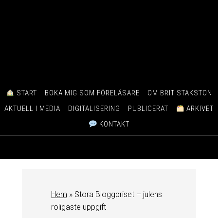
START
BOKA MIG SOM FÖRELÄSARE
OM BRIT STAKSTON
AKTUELL I MEDIA
DIGITALISERING
PUBLICERAT
ARKIVET
KONTAKT
Hem
»
Stora Bloggpriset – julens
roligaste uppgift