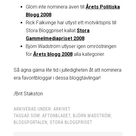
Glöm inte nominera även till
Årets Politiska
Blogg 2008
.
Rick Falkvinge har utlyst ett motviktspris till
Stora Bloggpriset kallat
Stora
Gammelmediapriset 2008
Björn Wadström utlyser igen omröstningen
för
Årets blogg 2008
alla kategorier.
Så ägna gärna lite tid i julledigheten åt att nominera
era favoritbloggar i dessa bloggtävlingar!
/Brit Stakston
ARKIVERAD UNDER:
ARKIVET
TAGGAD SOM:
AFTONBLADET
,
BJÖRN WADSTRÖM
,
BLOGGPORTALEN
,
STORA BLOGGPRISET