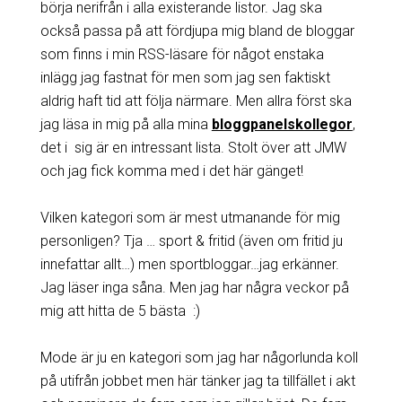
börja nerifrån i alla existerande listor. Jag ska
också passa på att fördjupa mig bland de bloggar
som finns i min RSS-läsare för något enstaka
inlägg jag fastnat för men som jag sen faktiskt
aldrig haft tid att följa närmare. Men allra först ska
jag läsa in mig på alla mina
bloggpanelskollegor
,
det i sig är en intressant lista. Stolt över att JMW
och jag fick komma med i det här gänget!
Vilken kategori som är mest utmanande för mig
personligen? Tja … sport & fritid (även om fritid ju
innefattar allt…) men sportbloggar…jag erkänner.
Jag läser inga såna. Men jag har några veckor på
mig att hitta de 5 bästa :)
Mode är ju en kategori som jag har någorlunda koll
på utifrån jobbet men här tänker jag ta tillfället i akt