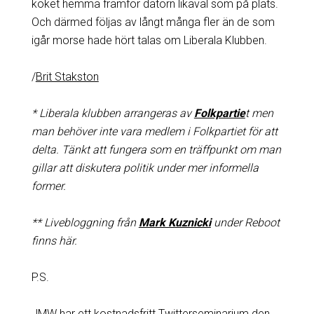
köket hemma framför datorn likaväl som på plats.
Och därmed följas av långt många fler än de som
igår morse hade hört talas om Liberala Klubben.
/
Brit Stakston
* Liberala klubben arrangeras av
Folkpartie
t men
man behöver inte vara medlem i Folkpartiet för att
delta.
Tänkt att fungera som en träffpunkt om man
gillar att diskutera politik under mer informella
former.
** Livebloggning från
Mark Kuznicki
under Reboot
finns här.
P.S.
JMW har ett kostnadsfritt Twitterseminarium den