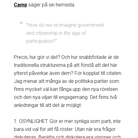
Camp
säger på sin hemsida:
“How do we re-imagine government
and citizenship in the age of
participation?”
Precis, hur gör vi det? Och hur snabbfotade är de
traditionella strukturerna på att förstå att det här
ytterst påverkar även dem? För kopplat till citaten.
Jag menar att många av de politiska partier som
finns mycket väl kan fånga upp den nya rörelsen
och den nya viljan till engagemang. Det finns två
anledningar till att det är möjligt:
1. OSYNLIGHET. Gör er mer synliga som parti, inte
bara vid val för att få röster. Utan när era frågor
diskuteras. Berätta och diskutera era visioner och