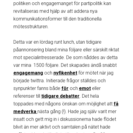
politiken och engagemanget för partipolitik kan
revitaliseras med hjälp av att addera nya
kommunikationsformer till den traditionella
mötesstrukturen.
Detta var en lördag runt lunch, utan tidigare
påannonsering bland mina följare eller särskilt riktat
mot specialintresserade. De som nåddes av detta
var mina 1500 följare. Det skapades ändå snabbt
engagemang
och
nyfikenhet
för mötet när jag
började twittra. Initierade frågor ställdes och
synpunkter fanns både
för
och
emot
eller
referenser till
tidigare debatter
. Det hela
toppades med någons önskan om möjlighet att
få
medverka
nästa gång (!). Hade jag själv varit mer
insatt och gett mig in i diskussionerna hade flödet
blivit än mer aktivt och samtalen på nätet hade