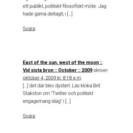
ett publikt, politiskt-filosofiskt möte. Jag
hade gärna deltagit, i […]
Svara
East of the sun, west of the moon ::
Vid sista bron :: October :: 2009
skriver:
oktober 4, 2009 kl. 8:18 e m
[…] det där blev dystert. Läs kloka Brit
Stakston om "Twitter och politiskt
engagemang idag" i […]
Svara