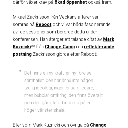
därför växer krav på
ökad öppenhet
också fram.
Mikael Zackrisson från Veckans affärer var i
somras på
Reboot
och vi var båda fascinerande
av de sessioner som berörde detta under
konferensen. Han återger ett talande citat av
Mark
Kuznicki
** från
Change Camp
i en
reflekterande
postning
Zackrisson gjorde efter Reboot:
Det finns en ny kraft, en ny rörelse i
samhället, den har ännu inte någon
tydlig ideologi, ingen ensam ledare,
men bubblar omkring, den finns överallt,
och den går inte att inordna på en
höger-vänster-skala.
Eller som Mark Kuznicki och övriga på
Change