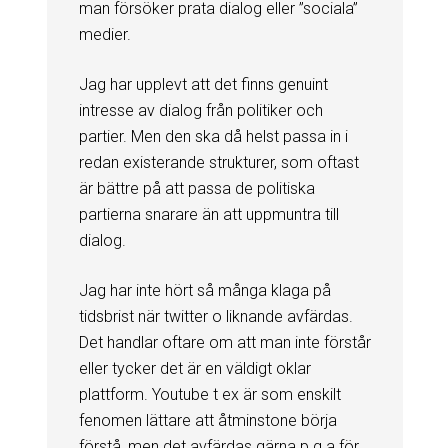
man försöker prata dialog eller ”sociala”
medier.
Jag har upplevt att det finns genuint
intresse av dialog från politiker och
partier. Men den ska då helst passa in i
redan existerande strukturer, som oftast
är bättre på att passa de politiska
partierna snarare än att uppmuntra till
dialog.
Jag har inte hört så många klaga på
tidsbrist när twitter o liknande avfärdas.
Det handlar oftare om att man inte förstår
eller tycker det är en väldigt oklar
plattform. Youtube t ex är som enskilt
fenomen lättare att åtminstone börja
förstå, men det avfärdas gärna p g a för