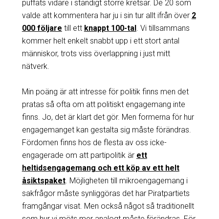
puffats vidare i ständigt större kretsar. De 20 som
valde att kommentera har ju i sin tur allt ifrån över
2
000 följare
till ett
knappt 100-tal
. Vi tillsammans
kommer helt enkelt snabbt upp i ett stort antal
människor, trots viss överlappning i just mitt
nätverk.
Min poäng är att intresse för politik finns men det
pratas så ofta om att politiskt engagemang inte
finns. Jo, det är klart det gör. Men formerna för hur
engagemanget kan gestalta sig måste förändras.
Fördomen finns hos de flesta av oss icke-
engagerade om att partipolitik är
ett
heltidsengagemang och ett köp av ett helt
åsiktspaket
. Möjligheten till mikroengagemang i
sakfrågor måste synliggöras det har Piratpartiets
framgångar visat. Men också något så traditionellt
som hur vi möts mer analogt måste förändras. För