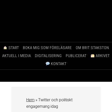
START
BOKA MIG SOM FÖRELÄSARE
OM BRIT STAKSTON
AKTUELL I MEDIA
DIGITALISERING
PUBLICERAT
ARKIVET
KONTAKT
Hem
»
Twitter och politiskt
engagemang idag