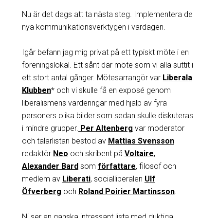
Nu är det dags att ta nästa steg. Implementera de
nya kommunikationsverktygen i vardagen.
Igår befann jag mig privat på ett typiskt möte i en
föreningslokal. Ett sånt där möte som vi alla suttit i
ett stort antal gånger. Mötesarrangör var
Liberala
Klubben
* och vi skulle få en exposé genom
liberalismens värderingar med hjälp av fyra
personers olika bilder som sedan skulle diskuteras
i mindre grupper.
Per Altenberg
var moderator
och talarlistan bestod av
Mattias Svensson
redaktör
Neo
och skribent på
Voltaire
,
Alexander Bard
som
författare
, filosof och
medlem av
Liberati
, socialliberalen
Ulf
Öfverberg
och
Roland Poirier Martinsson
.
Ni ser en ganska intressant lista med duktiga