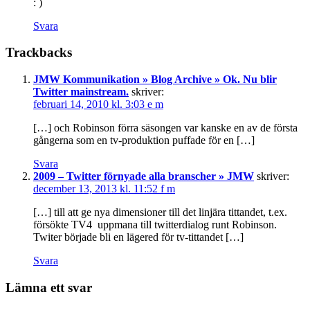
: )
Svara
Trackbacks
JMW Kommunikation » Blog Archive » Ok. Nu blir
Twitter mainstream.
skriver:
februari 14, 2010 kl. 3:03 e m
[…] och Robinson förra säsongen var kanske en av de första
gångerna som en tv-produktion puffade för en […]
Svara
2009 – Twitter förnyade alla branscher » JMW
skriver:
december 13, 2013 kl. 11:52 f m
[…] till att ge nya dimensioner till det linjära tittandet, t.ex.
försökte TV4 uppmana till twitterdialog runt Robinson.
Twiter började bli en lägered för tv-tittandet […]
Svara
Lämna ett svar