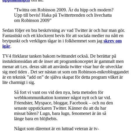
”Twittra om Robinson 2009. Är du hipp och modern?
Upp till bevis! Haka på Twittertrenden och livechatta
om Robinson 2009”
Sedan följer en bra beskrivning av vad Twitter är och hur man gör.
Fantastiskt och ett klockrent bevis för att sociala medier nu nått en
brytpunkt och verkligen tågar in i folkhemmet som jag
skrev om
igår
.
TV4 förklarar tanken bakom twittrandet också. De berättar på
instuktionssidan att de inser att programkonceptet är gammalt men
menar att t.ex. deras sätt att använda twitter visar hur de utvecklar
sig med tiden . Det ser nästan ut som om Robinson-mikrobloggandet
är en teknisk ”add on” de själva skapat för detta program vilket är
lite charmigt i sig.
Så fort vi vant oss vid den nya, heta metoden för
webbkommunikation kommer något nytt och tar vid.
Friendster, Myspace, bloggar, Facebook – och nu den
senaste uppstickaren Twitter. Känner du att du har
missat båten? Lugn, bara lugn, fenomenet är än så
länge bara en blöjbebis.
Något som däremot är en luttrad veteran är tv-