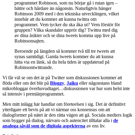
programmet Robinson, som nu börjar gå i rutan igen –
bättre och hårdare än någonsin. Naturligtvis hänger
Robinson 2009 med i den tekniska utvecklingen, vilket
innebär att du kommer att kunna twittra om
programmet. Vem tycker du ska åka ut? Vem förstör för
gruppen? Vilka skandaler upprör dig? Twittra med dig
av dina åsikter och se dina tweets komma upp live på
Robinsonsajten.
Beroende på längden så kommer två till tre tweets att
synas samtidigt. Gamla tweets kommer du att kunna
hitta via en länk, så du hela tiden är uppdaterad på
Robinsontwittrande.
Vi får väl se om det är på Twitter som diskussionen kommer att
flöda eller om det blir på
Bloggy
,
Jaiku
eller någonstans bland
mikrobloggar överhuvudtaget…diskussionen var hur som helst inte
så intensiv i premiärprogrammet.
Men mitt inlägg här handlar om företeelsen i sig. Det är definitivt
ytterligare ett bevis på att vi närmar oss konsensus om att
dialogformer på nätet är den rätta vägen att gå. Sociala mediers logik
som bygger på dialog, närvaro och autencitet tilltalar alla i
de
analoga såväl som de digitala aspekterna
av ens liv.