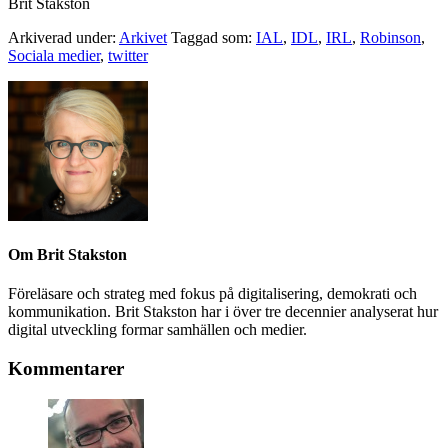
Brit Stakston
Arkiverad under:
Arkivet
Taggad som:
IAL
,
IDL
,
IRL
,
Robinson
,
Sociala medier
,
twitter
Om
Brit Stakston
Föreläsare och strateg med fokus på digitalisering, demokrati och
kommunikation. Brit Stakston har i över tre decennier analyserat hur
digital utveckling formar samhällen och medier.
Kommentarer