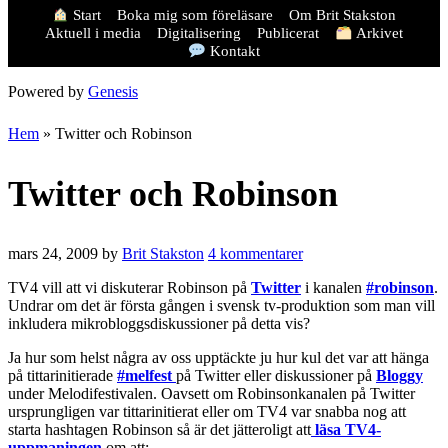
Start
Boka mig som föreläsare
Om Brit Stakston
Aktuell i media
Digitalisering
Publicerat
Arkivet
Kontakt
Powered by
Genesis
Hem
»
Twitter och Robinson
Twitter och Robinson
mars 24, 2009
by
Brit Stakston
4 kommentarer
TV4 vill att vi diskuterar Robinson på
Twitter
i kanalen
#robinson
.
Undrar om det är första gången i svensk tv-produktion som man vill
inkludera mikrobloggsdiskussioner på detta vis?
Ja hur som helst några av oss upptäckte ju hur kul det var att hänga
på tittarinitierade
#melfest
på Twitter eller diskussioner på
Bloggy
under Melodifestivalen. Oavsett om Robinsonkanalen på Twitter
ursprungligen var tittarinitierat eller om TV4 var snabba nog att
starta hashtagen Robinson så är det jätteroligt att
läsa TV4-
uppmaningen
om att: