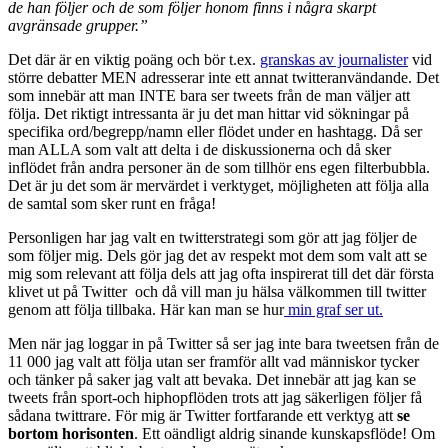
de han följer och de som följer honom finns i några skarpt
avgränsade grupper.”
Det där är en viktig poäng och bör t.ex.
granskas av journalister
vid
större debatter MEN adresserar inte ett annat twitteranvändande. Det
som innebär att man INTE bara ser tweets från de man väljer att
följa. Det riktigt intressanta är ju det man hittar vid sökningar på
specifika ord/begrepp/namn eller flödet under en hashtagg. Då ser
man ALLA som valt att delta i de diskussionerna och då sker
inflödet från andra personer än de som tillhör ens egen filterbubbla.
Det är ju det som är mervärdet i verktyget, möjligheten att följa alla
de samtal som sker runt en fråga!
Personligen har jag valt en twitterstrategi som gör att jag följer de
som följer mig. Dels gör jag det av respekt mot dem som valt att se
mig som relevant att följa dels att jag ofta inspirerat till det där första
klivet ut på Twitter och då vill man ju hälsa välkommen till twitter
genom att följa tillbaka. Här kan man se hur
min graf ser ut.
Men när jag loggar in på Twitter så ser jag inte bara tweetsen från de
11 000 jag valt att följa utan ser framför allt vad människor tycker
och tänker på saker jag valt att bevaka. Det innebär att jag kan se
tweets från sport-och hiphopflöden trots att jag säkerligen följer få
sådana twittrare. För mig är Twitter fortfarande ett verktyg att
se
bortom horisonten
. Ett oändligt aldrig sinande kunskapsflöde! Om