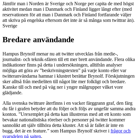
Jämför man i Norden är Sverige och Norge per capita de med högst
aktivitet medan man i Danmark och Finland ligger långt efter (med
reservationen för att man i Danmark och Finland fortfarande väljer
att skriva på engelska eftersom det inte är så många som twittrar än).
Sverige
Bredare användande
Hampus Brynolf menar nu att twitter utvecklas från medie-,
journalist- och teknik-sfären till ett mer brett användande. Flera olika
indikationer finns på detta i undersökningen, alltifrån analyser
möjliga att göra av ”beskrivningstexten” på varje konto eller var
twitteranvändarna hamnar i klustret berättar Brynolf. Förskjutningen
sker alltså från medieliten till något lite mer folkligt och bredare.
Kanske till och med på väg ner i yngre målgrupper vilket vore
glädjande.
Alla svenska twittrare återfinns i en vacker färggrann graf, den färg
du får i grafen betyder att du följer och följs av ungefär samma andra
konton. ”Urexemplet på detta kan illustreras med att ett konto som
bevakar nationalistiska rörelser och personer på twitter kommer
sannolikt att själv tillhöra detta kluster. Att så är fallet är inte en
bugg, det är en feature.” som Hampus Brynolf skriver i
frågor och
svarsdelen på sajten
.