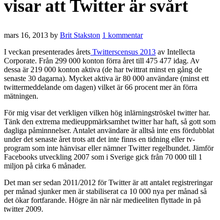
visar att Twitter är svårt
mars 16, 2013
by
Brit Stakston
1 kommentar
I veckan presenterades årets
Twitterscensus 2013
av Intellecta
Corporate. Från 299 000 konton förra året till 475 477 idag. Av
dessa är 219 000 konton aktiva (de har twittrat minst en gång de
senaste 30 dagarna). Mycket aktiva är 80 000 användare (minst ett
twittermeddelande om dagen) vilket är 66 procent mer än förra
mätningen.
För mig visar det verkligen vilken hög inlärningströskel twitter har.
Tänk den extrema medieuppmärksamhet twitter har haft, så gott som
dagliga påminnnelser. Antalet användare är alltså inte ens fördubblat
under det senaste året trots att det inte finns en tidning eller tv-
program som inte hänvisar eller nämner Twitter regelbundet. Jämför
Facebooks utveckling 2007 som i Sverige gick från 70 000 till 1
miljon på cirka 6 månader.
Det man ser sedan 2011/2012 för Twitter är att antalet registreringar
per månad sjunker men är stabiliserat ca 10 000 nya per månad så
det ökar fortfarande. Högre än när när medieeliten flyttade in på
twitter 2009.