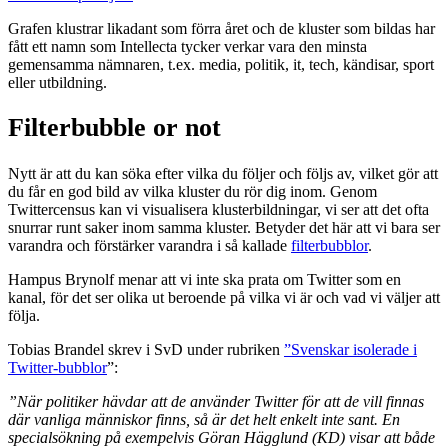
Grafen klustrar likadant som förra året och de kluster som bildas har
fått ett namn som Intellecta tycker verkar vara den minsta
gemensamma nämnaren, t.ex. media, politik, it, tech, kändisar, sport
eller utbildning.
Filterbubble or not
Nytt är att du kan söka efter vilka du följer och följs av, vilket gör att
du får en god bild av vilka kluster du rör dig inom. Genom
Twittercensus kan vi visualisera klusterbildningar, vi ser att det ofta
snurrar runt saker inom samma kluster. Betyder det här att vi bara ser
varandra och förstärker varandra i så kallade
filterbubblor
.
Hampus Brynolf menar att vi inte ska prata om Twitter som en
kanal, för det ser olika ut beroende på vilka vi är och vad vi väljer att
följa.
Tobias Brandel skrev i SvD under rubriken
”Svenskar isolerade i
Twitter-bubblor
”:
”När politiker hävdar att de använder Twitter för att de vill finnas
där vanliga människor finns, så är det helt enkelt inte sant. En
specialsökning på exempelvis Göran Hägglund (KD) visar att både