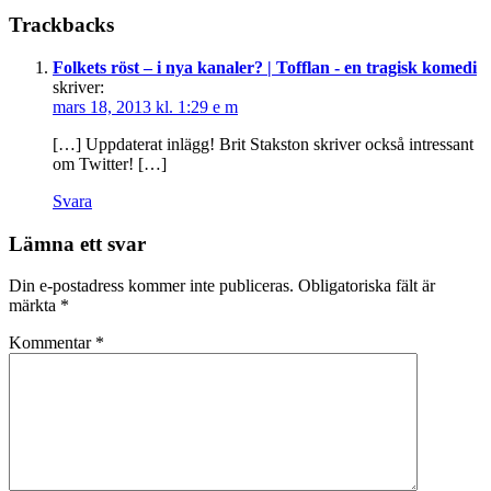
Trackbacks
Folkets röst – i nya kanaler? | Tofflan - en tragisk komedi
skriver:
mars 18, 2013 kl. 1:29 e m
[…] Uppdaterat inlägg! Brit Stakston skriver också intressant
om Twitter! […]
Svara
Lämna ett svar
Din e-postadress kommer inte publiceras.
Obligatoriska fält är
märkta
*
Kommentar
*