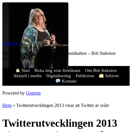
Stakston
Digitalisering, demokrati och kommunikation – Brit Stakston
analyserar vår tid.
Start
Boka mig som föreläsare
Om Brit Stakston
Aktuell i media
Digitalisering
Publicerat
Arkivet
Kontakt
Powered by
Genesis
Hem
»
Twitterutvecklingen 2013 visar att Twitter är svårt
Twitterutvecklingen 2013