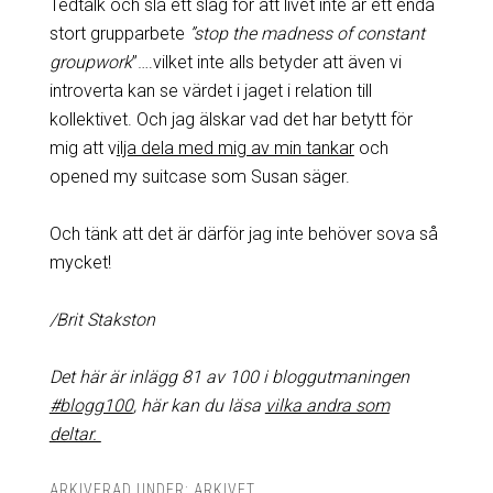
Tedtalk och slå ett slag för att livet inte är ett enda
stort grupparbete
”stop the madness of constant
groupwork
”….vilket inte alls betyder att även vi
introverta kan se värdet i jaget i relation till
kollektivet. Och jag älskar vad det har betytt för
mig att v
ilja dela med mig av min tankar
och
opened my suitcase som Susan säger.
Och tänk att det är därför jag inte behöver sova så
mycket!
/Brit Stakston
Det här är inlägg 81 av 100 i bloggutmaningen
#blogg100
, här kan du läsa
vilka andra som
deltar.
ARKIVERAD UNDER:
ARKIVET