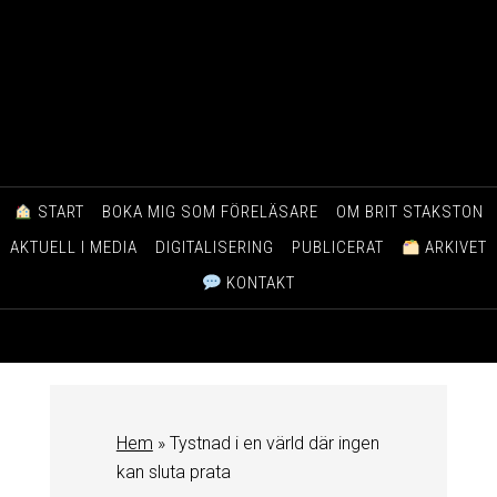
START
BOKA MIG SOM FÖRELÄSARE
OM BRIT STAKSTON
AKTUELL I MEDIA
DIGITALISERING
PUBLICERAT
ARKIVET
KONTAKT
Hem
»
Tystnad i en värld där ingen
kan sluta prata