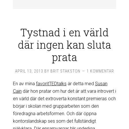
Tystnad i en värld
där ingen kan sluta
prata
APRIL 13, 2013
BY
BRIT STAKSTON
1 KOMMENTAR
En av mina
favoritTEDtalks
är detta med
Susan
Cain
där hon pratar om hur det är att vara introvert i
en värld där det extroverta konstant premieras och
börjar i skolan med grupparbeten som den
föredragna arbetsformen. Och där öppna
kontorslandskap ses som det fullständigt
självklara. Där ensamvargar blir underliga.