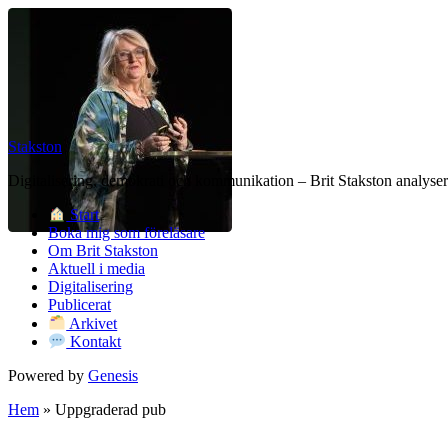
Stakston
Digitalisering, demokrati och kommunikation – Brit Stakston analysera
Start
Boka mig som föreläsare
Om Brit Stakston
Aktuell i media
Digitalisering
Publicerat
Arkivet
Kontakt
Powered by
Genesis
Hem
»
Uppgraderad pub