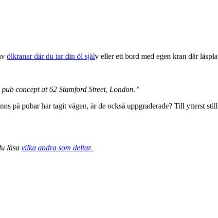
 av
ölkranar där du tar din öl själ
v eller ett bord med egen kran där läspla
ve pub concept at 62 Stamford Street, London.”
inns på pubar har tagit vägen, är de också uppgraderade? Till ytterst sti
du läsa
vilka andra som deltar.