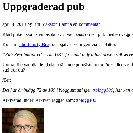
Uppgraderad pub
april 4, 2013
by
Brit Stakston
Lämna en kommentar
Klart puben ska ha en läsplatta…. vad sägs om en pub med en vägg
Kolla in
The Thirsty Bea
r och självserveringen via läsplattor:
”Pub Revolutionised – The UK’s first and only tablet driven self ser
Undrar lite var alla de glada skränande pubgäster man föreställer sig f
vad tror du?
/Brit
Det här är inlägg 72 av 100 i bloggutmaningen
#blogg100
, här kan 
Arkiverad under:
Arkivet
Taggad som:
#blogg100