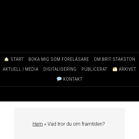
START
BOKA MIG SOM FÖRELÄSARE
OM BRIT STAKSTON
AKTUELL I MEDIA
DIGITALISERING
PUBLICERAT
ARKIVET
KONTAKT
Hem
»
Vad tror du om framtiden?