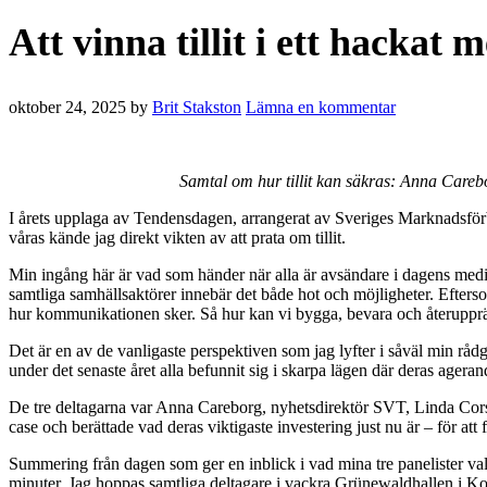
Att vinna tillit i ett hackat
oktober 24, 2025
by
Brit Stakston
Lämna en kommentar
Samtal om hur tillit kan säkras: Anna Careb
I årets upplaga av Tendensdagen, arrangerat av Sveriges Marknadsförbu
våras kände jag direkt vikten av att prata om tillit.
Min ingång här är vad som händer när alla är avsändare i dagens mediela
samtliga samhällsaktörer innebär det både hot och möjligheter. Eftersom
hur kommunikationen sker. Så hur kan vi bygga, bevara och återupprätta
Det är en av de vanligaste perspektiven som jag lyfter i såväl min rå
under det senaste året alla befunnit sig i skarpa lägen där deras ageran
De tre deltagarna var Anna Careborg, nyhetsdirektör SVT, Linda Cors
case och berättade vad deras viktigaste investering just nu är – för att fo
Summering från dagen som ger en inblick i vad mina tre panelister v
minuter. Jag hoppas samtliga deltagare i vackra Grünewaldhallen i Kons