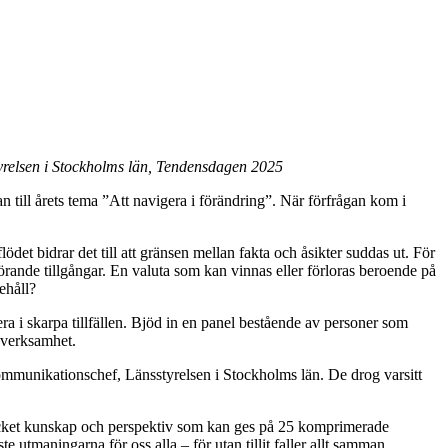
tyrelsen i Stockholms län, Tendensdagen 2025
till årets tema ”Att navigera i förändring”. När förfrågan kom i
det bidrar det till att gränsen mellan fakta och åsikter suddas ut. För
görande tillgångar. En valuta som kan vinnas eller förloras beroende på
ehåll?
a i skarpa tillfällen. Bjöd in en panel bestående av personer som
s verksamhet.
mmunikationschef, Länsstyrelsen i Stockholms län. De drog varsitt
mycket kunskap och perspektiv som kan ges på 25 komprimerade
utmaningarna för oss alla – för utan tillit faller allt samman.