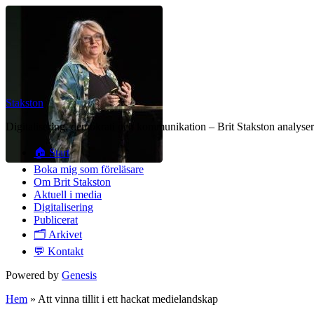
Stakston
Digitalisering, demokrati och kommunikation – Brit Stakston analysera
🏠 Start
Boka mig som föreläsare
Om Brit Stakston
Aktuell i media
Digitalisering
Publicerat
🗂️ Arkivet
💬 Kontakt
Powered by
Genesis
Hem
»
Att vinna tillit i ett hackat medielandskap