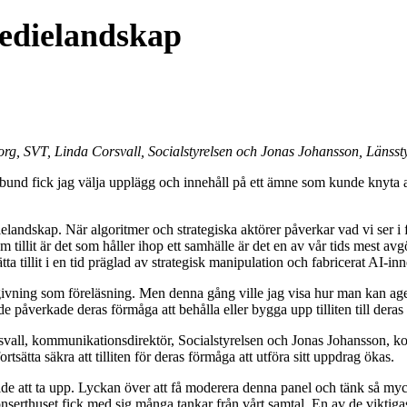
 medielandskap
org, SVT, Linda Corsvall, Socialstyrelsen och Jonas Johansson, Länss
nd fick jag välja upplägg och innehåll på ett ämne som kunde knyta an 
ndskap. När algoritmer och strategiska aktörer påverkar vad vi ser i flö
 tillit är det som håller ihop ett samhälle är det en av vår tids mest av
 tillit i en tid präglad av strategisk manipulation och fabricerat AI-inn
dgivning som föreläsning. Men denna gång ville jag visa hur man kan ager
de påverkade deras förmåga att behålla eller bygga upp tilliten till dera
vall, kommunikationsdirektör, Socialstyrelsen och Jonas Johansson, ko
rtsätta säkra att tilliten för deras förmåga att utföra sitt uppdrag ökas.
alde att ta upp. Lyckan över att få moderera denna panel och tänk så 
erthuset fick med sig många tankar från vårt samtal. En av de viktigaste 