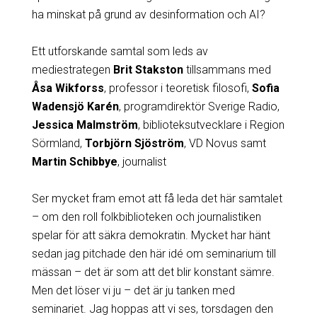
ha minskat på grund av desinformation och AI?
Ett utforskande samtal som leds av
mediestrategen
Brit Stakston
tillsammans med
Åsa Wikforss
, professor i teoretisk filosofi,
Sofia
Wadensjö Karén
, program­direktör Sverige Radio,
Jessica Malmström
, biblioteksutvecklare i Region
Sörmland,
Torbjörn Sjöström
, VD Novus samt
Martin Schibbye
, journalist
Ser mycket fram emot att få leda det här samtalet
– om den roll folkbiblioteken och journalistiken
spelar för att säkra demokratin. Mycket har hänt
sedan jag pitchade den här idé om seminarium till
mässan – det är som att det blir konstant sämre.
Men det löser vi ju – det är ju tanken med
seminariet. Jag hoppas att vi ses, torsdagen den