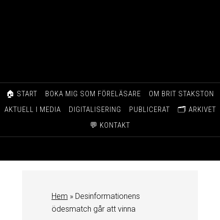
🏠 START
BOKA MIG SOM FÖRELÄSARE
OM BRIT STAKSTON
AKTUELL I MEDIA
DIGITALISERING
PUBLICERAT
🗂️ ARKIVET
💬 KONTAKT
Hem
»
Desinformationens
ödesmatch går att vinna