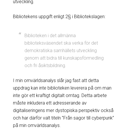
utveckling.
Bibliotekens uppgift enligt 2§ i Bibliotekslagen:
Biblioteken i det allmänna
biblioteksväsendet ska verka för det
demokratiska samhällets utveckling
genom att bidra till kunskapsförmedling
och fri åsiktsbildning.
I min omvärldsanalys slår jag fast att detta
uppdrag kan inte biblioteken leverera på om man
inte gör ett kraftigt digitalt omtag. Detta arbete
måste inkludera ett adresserande av
digitaliseringens mer dystopiska perspektiv också
och har därför valt titeln ”Från sagor till cyberpunk”
på min omvärldsanalys.