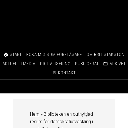
🏠 START
BOKA MIG SOM FÖRELÄSARE
OM BRIT STAKSTON
AKTUELL I MEDIA
DIGITALISERING
PUBLICERAT
🗂️ ARKIVET
💬 KONTAKT
Hem
»
Biblioteken en outnyttjad
resurs för demokratiutveckling i