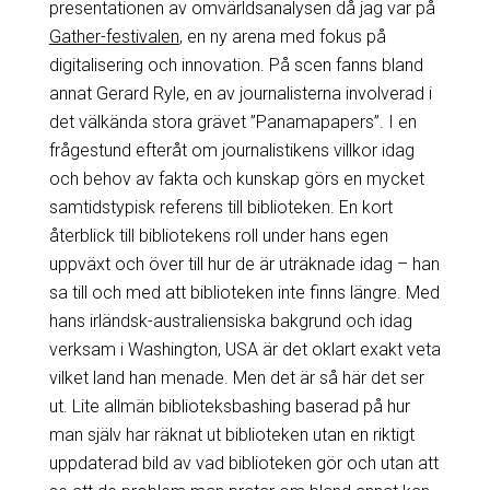
presentationen av omvärldsanalysen då jag var på
Gather-festivalen
, en ny arena med fokus på
digitalisering och innovation. På scen fanns bland
annat Gerard Ryle, en av journalisterna involverad i
det välkända stora grävet ”Panamapapers”. I en
frågestund efteråt om journalistikens villkor idag
och behov av fakta och kunskap görs en mycket
samtidstypisk referens till biblioteken. En kort
återblick till bibliotekens roll under hans egen
uppväxt och över till hur de är uträknade idag – han
sa till och med att biblioteken inte finns längre. Med
hans irländsk-australiensiska bakgrund och idag
verksam i Washington, USA är det oklart exakt veta
vilket land han menade. Men det är så här det ser
ut. Lite allmän biblioteksbashing baserad på hur
man själv har räknat ut biblioteken utan en riktigt
uppdaterad bild av vad biblioteken gör och utan att