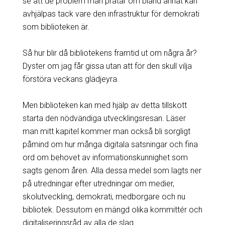
se att de problem man pratar om bland annat kan
avhjälpas tack vare den infrastruktur för demokrati
som biblioteken är.
Så hur blir då bibliotekens framtid ut om några år?
Dyster om jag får gissa utan att för den skull vilja
förstöra veckans glädjeyra.
Men biblioteken kan med hjälp av detta tillskott
starta den nödvändiga utvecklingsresan. Läser
man mitt kapitel kommer man också bli sorgligt
påmind om hur många digitala satsningar och fina
ord om behovet av informationskunnighet som
sagts genom åren. Alla dessa medel som lagts ner
på utredningar efter utredningar om medier,
skolutveckling, demokrati, medborgare och nu
bibliotek. Dessutom en mängd olika kommittér och
digitaliseringsråd av alla de slag.