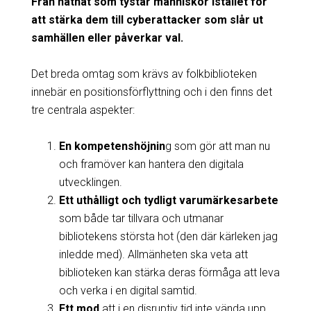
Från näthat som tystar människor istället för
att stärka dem till cyberattacker som slår ut
samhällen eller påverkar val.
Det breda omtag som krävs av folkbiblioteken
innebär en positionsförflyttning och i den finns det
tre centrala aspekter:
En kompetenshöjnin
g som gör att man nu
och framöver kan hantera den digitala
utvecklingen.
Ett uthålligt och tydligt varumärkesarbete
som både tar tillvara och utmanar
bibliotekens största hot (den där kärleken jag
inledde med). Allmänheten ska veta att
biblioteken kan stärka deras förmåga att leva
och verka i en digital samtid.
Ett mod
att i en disruptiv tid inte vända upp