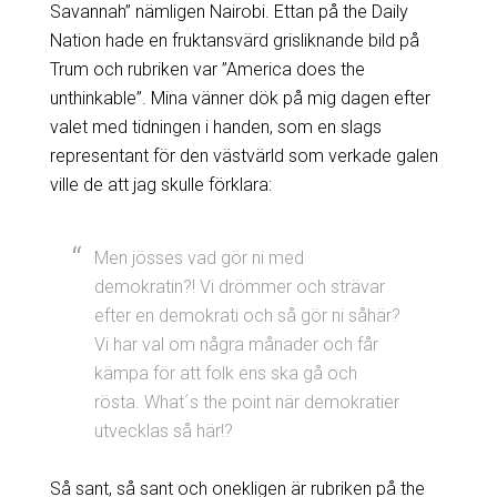
Savannah” nämligen Nairobi. Ettan på the Daily
Nation hade en fruktansvärd grisliknande bild på
Trum och rubriken var ”America does the
unthinkable”. Mina vänner dök på mig dagen efter
valet med tidningen i handen, som en slags
representant för den västvärld som verkade galen
ville de att jag skulle förklara:
Men jösses vad gör ni med
demokratin?! Vi drömmer och strävar
efter en demokrati och så gör ni såhär?
Vi har val om några månader och får
kämpa för att folk ens ska gå och
rösta. What´s the point när demokratier
utvecklas så här!?
Så sant, så sant och onekligen är rubriken på the