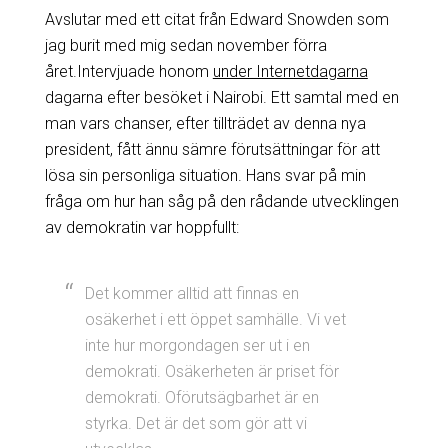
Avslutar med ett citat från Edward Snowden som
jag burit med mig sedan november förra
året.Intervjuade honom
under Internetdagarna
dagarna efter besöket i Nairobi. Ett samtal med en
man vars chanser, efter tillträdet av denna nya
president, fått ännu sämre förutsättningar för att
lösa sin personliga situation. Hans svar på min
fråga om hur han såg på den rådande utvecklingen
av demokratin var hoppfullt:
Det kommer alltid att finnas en
osäkerhet i ett öppet samhälle. Vi vet
inte hur morgondagen ser ut i en
demokrati. Osäkerheten är priset för
demokrati. Oförutsägbarhet är en
styrka. Det är det som gör att vi